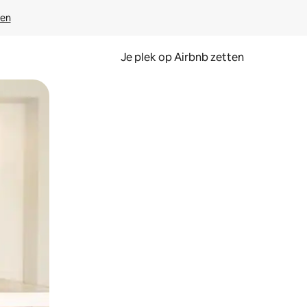
ven
Je plek op Airbnb zetten
en of swipen.