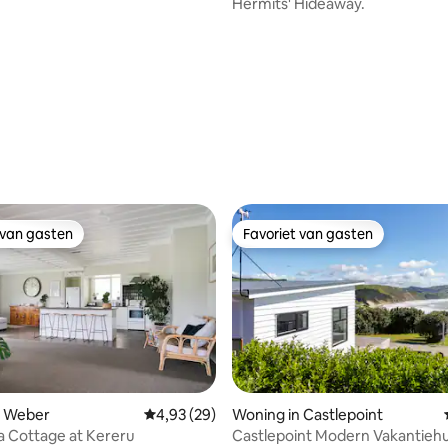
Hermits' Hideaway.
 van gasten
Favoriet van gasten
 van gasten
Favoriet van gasten
n Weber
Gemiddelde beoordeling van 4,93 op 5, 29 r
4,93 (29)
Woning in Castlepoint
 Cottage at Kereru
Castlepoint Modern Vakantiehu