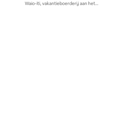
Waio-iti, vakantieboerderij aan het
strand