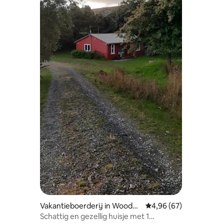
Vakantieboerderij in Woodvill
Gemiddelde beoordelin
4,96 (67)
e
Schattig en gezellig huisje met 1