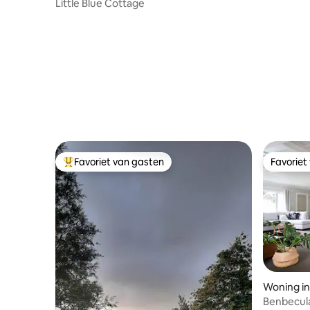
Little Blue Cottage
Favoriet van gasten
Favoriet
Topfavoriet van gasten
Favoriet
Woning i
Benbecula