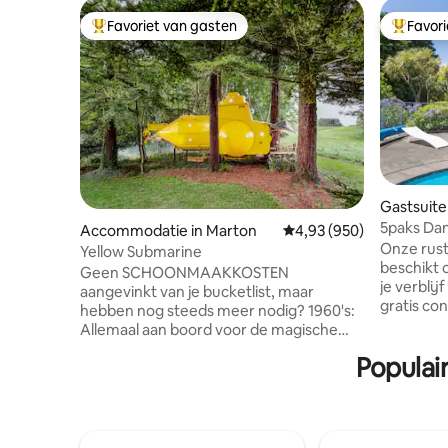
Favoriet van gasten
Favor
Topfavoriet van gasten
Topfavor
Gastsuite
5paks Dan
Accommodatie in Marton
Gemiddelde beoordeling
4,93 (950)
Onze rust
Yellow Submarine
beschikt o
Geen SCHOONMAAKKOSTEN
je verblij
aangevinkt van je bucketlist, maar
gratis con
hebben nog steeds meer nodig? 1960's:
verblijf 
Allemaal aan boord voor de magische
gemak va
mysterieuze tour met de Beatles en hun
Populai
badkamer,
Yellow Submarine, aangedreven door
parkeerge
liefde; want dat is wat de wereld doet
Airbnb lig
draaien Supermachtscenario Koude
verschill
Oorlog: "Hunt for Red October"geeft je
wandeling
de leiding over nucleaire wederzijds