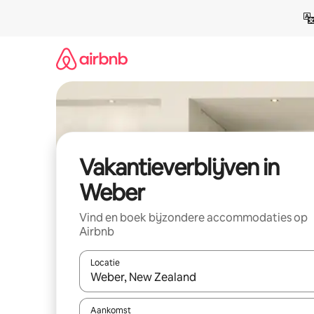
Ga
direct
naar
inhoud
Vakantieverblijven in
Weber
Vind en boek bijzondere accommodaties op
Airbnb
Locatie
Wanneer er resultaten beschikbaar zijn, maak je 
Aankomst