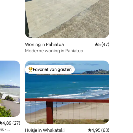
Woning in Pahiatua
Gemiddelde beoord
5 (47)
Moderne woning in Pahiatua
Favoriet van gasten
Topfavoriet van gasten
ecensies
Gemiddelde beoordeling van 4,89 op 5, 27 recensies
4,89 (27)
is -
Huisje in Whakataki
Gemiddelde beoordelin
4,95 (63)