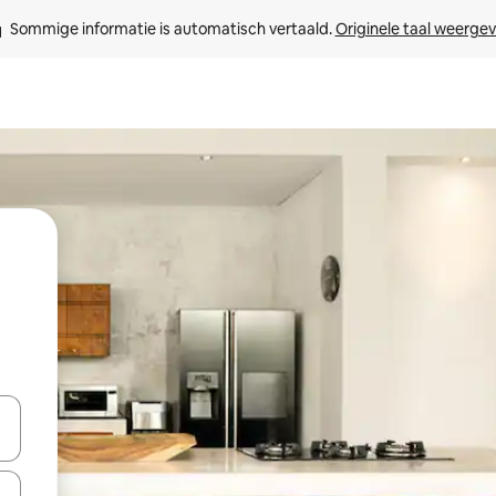
Sommige informatie is automatisch vertaald. 
Originele taal weerge
een keuze met je de pijltjestoetsen omhoog en omlaag, óf door te tikk