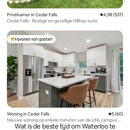
Privékamer in Cedar Falls
Gemiddelde beo
4,98 (537)
Cedar Falls - Rustige en gezellige Hilltop-suite
Favoriet van gasten
Topfavoriet van gasten
Woning in Cedar Falls
Gemiddelde
5 (60)
Nieuwe woning op enkele minuten van de UNI-campus en
Wat is de beste tijd om Waterloo te
het centrum