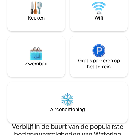
afzondering hunk
uitje! Deze ruime woning zit vol met
ontspannen, op te
activiteiten waar iedereen van kan
vernieuwen of een
genieten - van een rustige duik in het
Keuken
Wifi
slapen tijdens een
bubbelbad tot een competitief spelletje
vrienden.
basketbal, zwembad of bordspellen
Gratis parkeren op
Zwembad
het terrein
Airconditioning
Verblijf in de buurt van de populairste
bezienswaardigheden van Waterloo