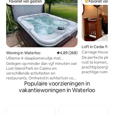
Favoriet van gasten
Favoriet van g
Favoriet van gasten
Topfavoriet van 
Loft in Cedar Falls
Carriage House In
Woning in Waterloo
Gemiddelde beoordeling van 4,8
4,89 (268)
De perfecte plek 
Ultieme 4-slaapkameruitje met
rust te komen, ve
bubbelbad en pooltafel
Gelegen op minder dan vijf minuten van
prachtig bosrijk nat
Lost Island Park en Casino en
prachtige ruime
verschillende activiteiten en
koetshuisapparte
restaurants. Omheind in achtertuin voor
gashaard, dubbele
Populaire voorzieningen in
huisdieren . Huisdieren MOETEN onder
gasstijlverlichtin
je reservering worden gecontroleerd
vakantiewoningen in Waterloo
voor comfort. Het 
om een toeslag van $ 35 toe te voegen
die op zoek zijn n
Inchecken om 16.00 uur/Uitchecken om
die hun eerste ver
11.00 uur. Er worden kosten in rekening
gouden mijlpalen. 
gebracht voor vroeg in- en uitchecken
toevluchtsoord vo
Neem het hele gezin mee voor een leuk