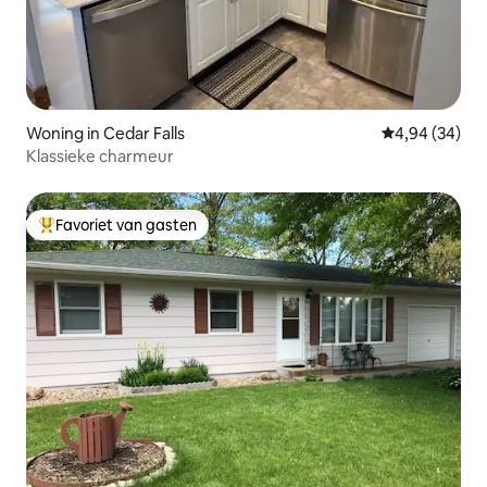
Woning in Cedar Falls
Gemiddelde be
4,94 (34)
Klassieke charmeur
Favoriet van gasten
Topfavoriet van gasten