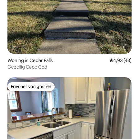
Woning in Cedar Falls
Gemiddelde be
4,93 (43)
Gezellig Cape Cod
Favoriet van gasten
Favoriet van gasten