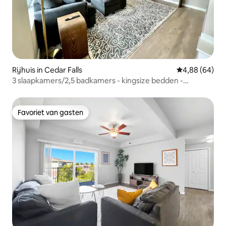
Rijhuis in Cedar Falls
Gemiddelde be
4,88 (64)
3 slaapkamers/2,5 badkamers - kingsize bedden -
aangebouwde garage!
Favoriet van gasten
Favoriet van gasten