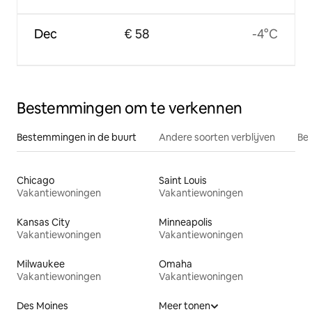
Dec
€ 58
-4°C
Bestemmingen om te verkennen
Bestemmingen in de buurt
Andere soorten verblijven
Bes
Chicago
Saint Louis
Vakantiewoningen
Vakantiewoningen
Kansas City
Minneapolis
Vakantiewoningen
Vakantiewoningen
Milwaukee
Omaha
Vakantiewoningen
Vakantiewoningen
Des Moines
Meer tonen