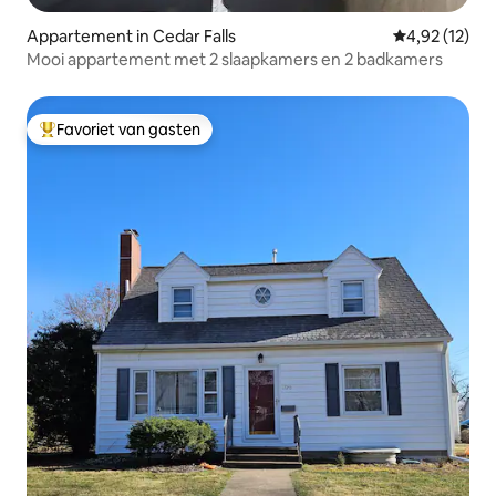
Appartement in Cedar Falls
Gemiddelde be
4,92 (12)
Mooi appartement met 2 slaapkamers en 2 badkamers
Favoriet van gasten
Topfavoriet van gasten