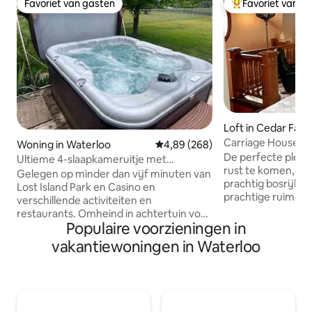
Favoriet van gasten
Favoriet van g
Favoriet van gasten
Topfavoriet van 
Loft in Cedar Falls
Carriage House In
Woning in Waterloo
Gemiddelde beoordeling van 4,8
4,89 (268)
De perfecte plek 
Ultieme 4-slaapkameruitje met
rust te komen, ve
bubbelbad en pooltafel
Gelegen op minder dan vijf minuten van
prachtig bosrijk nat
Lost Island Park en Casino en
prachtige ruime
verschillende activiteiten en
koetshuisapparte
restaurants. Omheind in achtertuin voor
gashaard, dubbele
Populaire voorzieningen in
huisdieren . Huisdieren MOETEN onder
gasstijlverlichtin
je reservering worden gecontroleerd
vakantiewoningen in Waterloo
voor comfort. Het 
om een toeslag van $ 35 toe te voegen
die op zoek zijn n
Inchecken om 16.00 uur/Uitchecken om
die hun eerste ver
11.00 uur. Er worden kosten in rekening
gouden mijlpalen. 
gebracht voor vroeg in- en uitchecken
toevluchtsoord vo
Neem het hele gezin mee voor een leuk