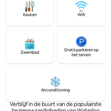
afzondering hunk
uitje! Deze ruime woning zit vol met
ontspannen, op te
activiteiten waar iedereen van kan
vernieuwen of een
genieten - van een rustige duik in het
Keuken
Wifi
slapen tijdens een
bubbelbad tot een competitief spelletje
vrienden.
basketbal, zwembad of bordspellen
Gratis parkeren op
Zwembad
het terrein
Airconditioning
Verblijf in de buurt van de populairste
bezienswaardigheden van Waterloo