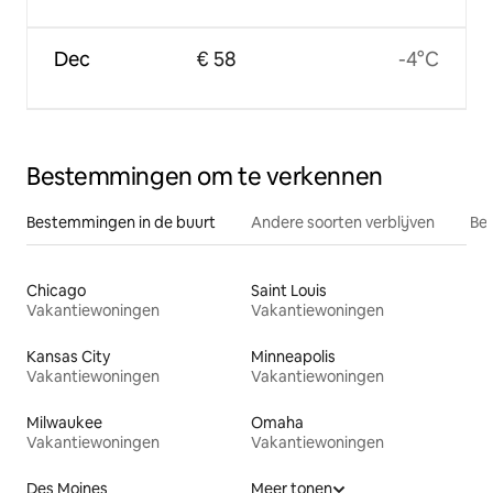
Dec
€ 58
-4°C
Bestemmingen om te verkennen
Bestemmingen in de buurt
Andere soorten verblijven
Bes
Chicago
Saint Louis
Vakantiewoningen
Vakantiewoningen
Kansas City
Minneapolis
Vakantiewoningen
Vakantiewoningen
Milwaukee
Omaha
Vakantiewoningen
Vakantiewoningen
Des Moines
Meer tonen