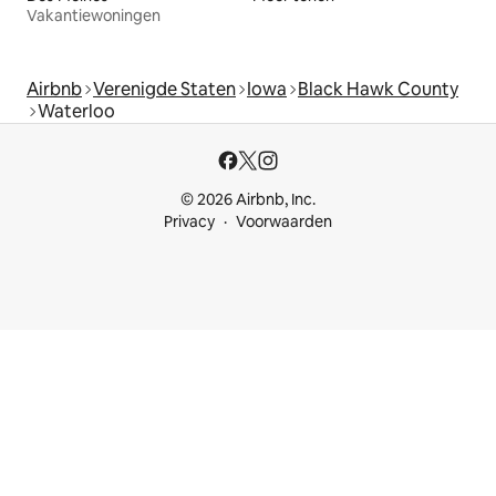
Vakantiewoningen
Airbnb
Verenigde Staten
Iowa
Black Hawk County
Waterloo
© 2026 Airbnb, Inc.
Privacy
Voorwaarden