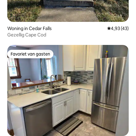
Woning in Cedar Falls
Gemiddelde be
4,93 (43)
Gezellig Cape Cod
Favoriet van gasten
Favoriet van gasten