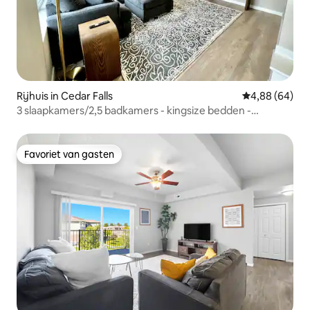
Rijhuis in Cedar Falls
Gemiddelde be
4,88 (64)
3 slaapkamers/2,5 badkamers - kingsize bedden -
aangebouwde garage!
Favoriet van gasten
Favoriet van gasten