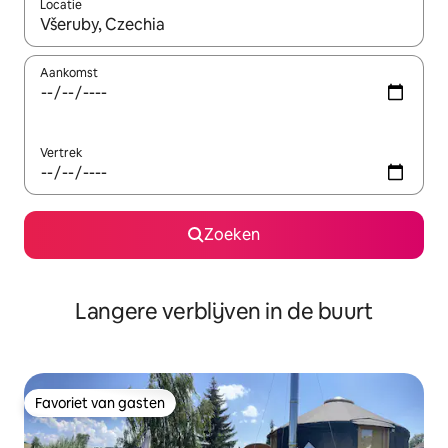
Locatie
Wanneer er resultaten beschikbaar zijn, maak je een keuze met 
Aankomst
Vertrek
Zoeken
Langere verblijven in de buurt
Favoriet van gasten
Favoriet van gasten