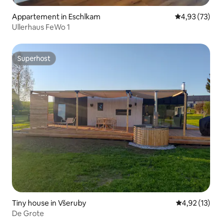
Appartement in Eschlkam
Gemiddelde be
4,93 (73)
Ullerhaus FeWo 1
Superhost
Superhost
Tiny house in Všeruby
Gemiddelde be
4,92 (13)
De Grote