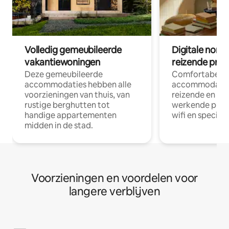
Volledig gemeubileerde
Digitale nom
vakantiewoningen
reizende prof
Deze gemeubileerde
Comfortabele
accommodaties hebben alle
accommodatie
voorzieningen van thuis, van
reizende en op
rustige berghutten tot
werkende profe
handige appartementen
wifi en special
midden in de stad.
Voorzieningen en voordelen voor
langere verblijven