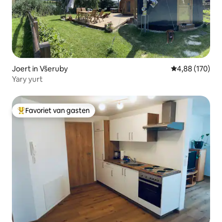
Joert in Všeruby
Gemiddelde beo
4,88 (170)
Yary yurt
Favoriet van gasten
Topfavoriet van gasten