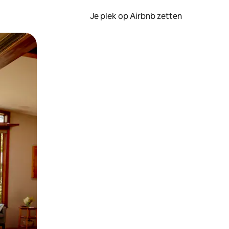
Je plek op Airbnb zetten
en of swipen.