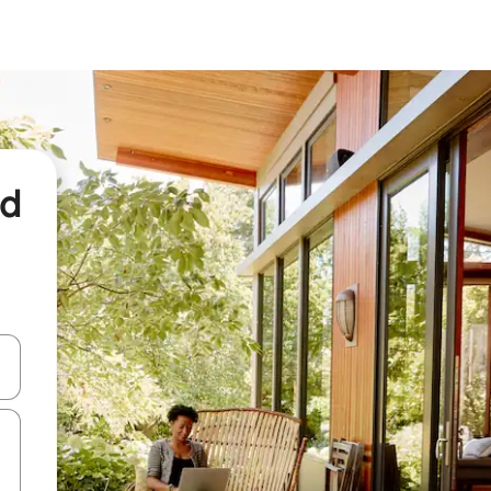
nd
een keuze met je de pijltjestoetsen omhoog en omlaag, óf door te tikk