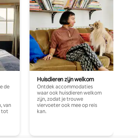
Huisdieren zijn welkom
e de
Ontdek accommodaties
waar ook huisdieren welkom
zijn, zodat je trouwe
, van
viervoeter ook mee op reis
 tot
kan.