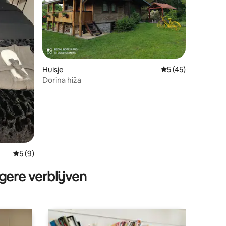
Huisje
Gemiddelde beoord
5 (45)
ecensies
Dorina hiža
Gemiddelde beoordeling van 5 op 5, 9 recensies
5 (9)
gere verblijven