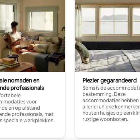
tale nomaden en
Plezier gegarandeerd
ende professionals
Soms is de accommodati
bestemming. Deze
ortabele
accommodaties hebben
mmodaties voor
allerlei unieke kenmerken
nde en op afstand
houten huisjes op een klif
nde professionals, met
rustige woonboten.
en speciale werkplekken.