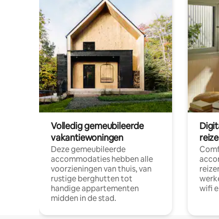
Volledig gemeubileerde
Digi
vakantiewoningen
reiz
Deze gemeubileerde
Comf
accommodaties hebben alle
acco
voorzieningen van thuis, van
reize
rustige berghutten tot
werke
handige appartementen
wifi 
midden in de stad.