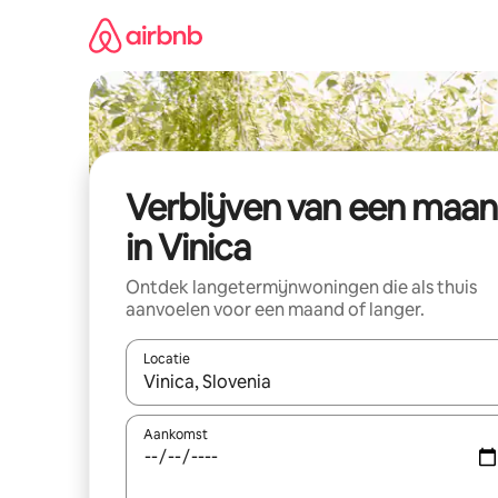
Ga
direct
naar
inhoud
Verblijven van een maa
in Vinica
Ontdek langetermijnwoningen die als thuis
aanvoelen voor een maand of langer.
Locatie
Wanneer er resultaten beschikbaar zijn, maak je 
Aankomst