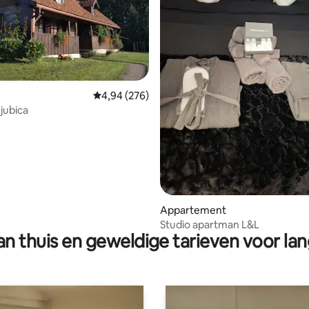
Gemiddelde beoordeling van 4,94 op 5, 276 r
4,94 (276)
jubica
 van 4,94 op 5, 127 recensies
Appartement
Studio apartman L&L
n thuis en geweldige tarieven voor lan