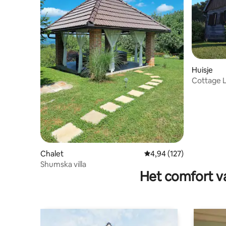
Huisje
Cottage L
Chalet
Gemiddelde beoordeling
4,94 (127)
Shumska villa
Het comfort va