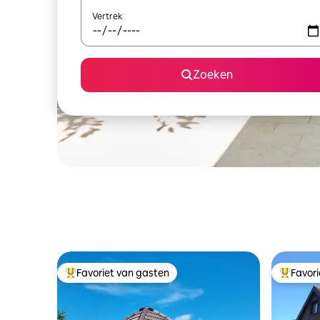
Vertrek
Zoeken
Favoriet van gasten
Favor
Topfavoriet van gasten
Topfavor