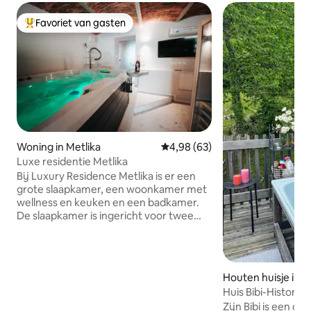
Favoriet van gasten
Topfavoriet van gasten
Woning in Metlika
Gemiddelde beoordeling van 4,
4,98 (63)
Luxe residentie Metlika
Bij Luxury Residence Metlika is er een
grote slaapkamer, een woonkamer met
wellness en keuken en een badkamer.
De slaapkamer is ingericht voor twee
personen en is gescheiden van het
centrale deel door een deur. De keuken
is voorzien van moderne en alle
benodigde apparatuur om te koken. Het
Houten huisje in 
centrale deel heeft een eettafel, een
Huis Bibi-Historisc
leren slaapbank voor twee personen en
Zijn Bibi is een ch
een tv met Playstation 5. We hebben