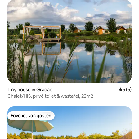
Tiny house in Gradac
Gemiddeld
5 (5)
Chalet/HIS, privé toilet & wastafel, 22m2
Favoriet van gasten
Favoriet van gasten