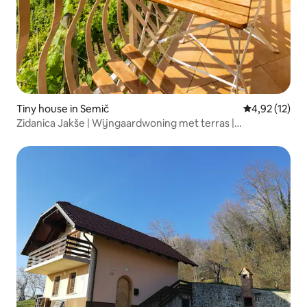
Tiny house in Semič
Gemiddelde be
4,92 (12)
Zidanica Jakše | Wijngaardwoning met terras |
Parkeergelegenheid