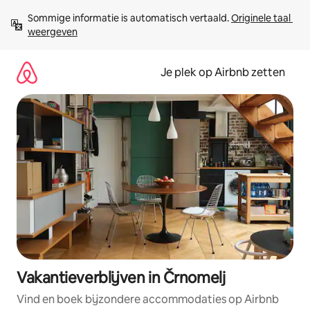
Ga
Sommige informatie is automatisch vertaald. 
Originele taal 
direct
weergeven
naar
inhoud
Je plek op Airbnb zetten
Vakantieverblijven in Črnomelj
Vind en boek bijzondere accommodaties op Airbnb