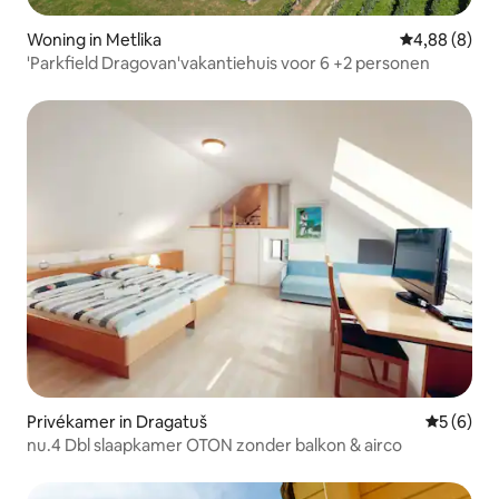
Woning in Metlika
Gemiddelde b
4,88 (8)
'Parkfield Dragovan'vakantiehuis voor 6 +2 personen
Privékamer in Dragatuš
Gemiddeld
5 (6)
nu.4 Dbl slaapkamer OTON zonder balkon & airco