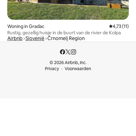
Woning in Gradac
Gemiddelde b
4,73 (11)
Rustig, gezellig huisje in de buurt van de rivier de Kolpa
Airbnb
Slovenië
Črnomelj Region
© 2026 Airbnb, Inc.
Privacy
Voorwaarden