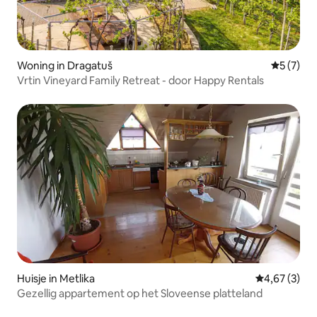
Woning in Dragatuš
Gemiddeld
5 (7)
Vrtin Vineyard Family Retreat - door Happy Rentals
Huisje in Metlika
Gemiddelde b
4,67 (3)
Gezellig appartement op het Sloveense platteland