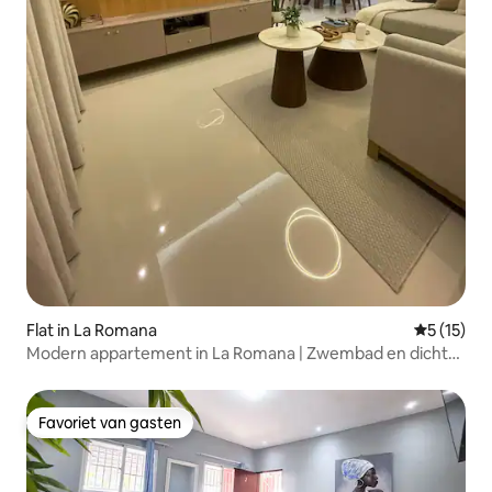
Flat in La Romana
Gemiddeld
5 (15)
Modern appartement in La Romana | Zwembad en dicht
bij het strand
Favoriet van gasten
Favoriet van gasten