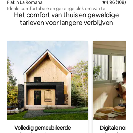
Flat in La Romana
Gemiddelde beo
4,96 (108)
Ideale comfortabele en gezellige plek om van te
Het comfort van thuis en geweldige
genieten.
tarieven voor langere verblijven
Volledig gemeubileerde
Digitale nom