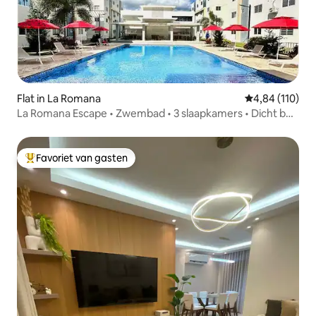
Flat in La Romana
Gemiddelde beo
4,84 (110)
La Romana Escape • Zwembad • 3 slaapkamers • Dicht bij
het strand
Favoriet van gasten
Topfavoriet van gasten