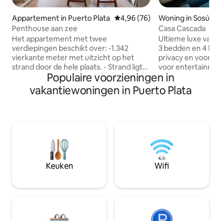
Appartement in Puerto Plata
Gemiddelde beoordeling van 4,
4,96 (76)
Woning in Sosúa
Penthouse aan zee
Casa Cascada
Het appartement met twee
Ultieme luxe vakant
verdiepingen beschikt over: -1.342
3 bedden en 4 ba
vierkante meter met uitzicht op het
privacy en voorzi
strand door de hele plaats. - Strand ligt
voor entertainmen
Populaire voorzieningen in
op minder dan 200 meter afstand van
Biljarttafel, 24-uu
het gebouw. - Hoofdsuite op de begane
van een prachtig uit
vakantiewoningen in Puerto Plata
grond met complete badkamer,
infinity pool en de jacuzz
werkruimte, uitzicht op het strand en
geweldige ervaring 
directe toegang tot het balkon. - Twee
Geen schoonmaakkost
slaapkamers met queensize bedden op
schoonmaakservic
de eerste verdieping met een gedeelde
nachten, Slechts 
badkamer. - Open vloer met keuken,
prachtige Sosua Beach, Alic
eetkamer en woonkamer. - Onze gasten
restaurants/bars, beste locatie!- dicht
genieten van gratis wifi,
bij iedereen! 5 m
Keuken
Wifi
parkeergelegenheid, toegang tot de
luchthaven en 15 
fitnessruimte en een eigen zwembad
golfbaan Playa Do
aan het strand. - 24/7 beveiliging.