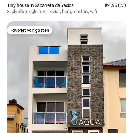
Tiny house in Sabaneta de Yasica
Gemiddelde be
4,96 (73)
Stijlvolle jungle hut – rivier, hangmatten, wifi
Favoriet van gasten
Favoriet van gasten