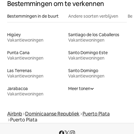
Bestemmingen om te verkennen
Bestemmingen in de buurt
Andere soorten verblijven
Bes
Higüey
Santiago de los Caballeros
Vakantiewoningen
Vakantiewoningen
Punta Cana
Santo Domingo Este
Vakantiewoningen
Vakantiewoningen
Las Terrenas
Santo Domingo
Vakantiewoningen
Vakantiewoningen
Jarabacoa
Meer tonen
Vakantiewoningen
Airbnb
Dominicaanse Republiek
Puerto Plata
Puerto Plata