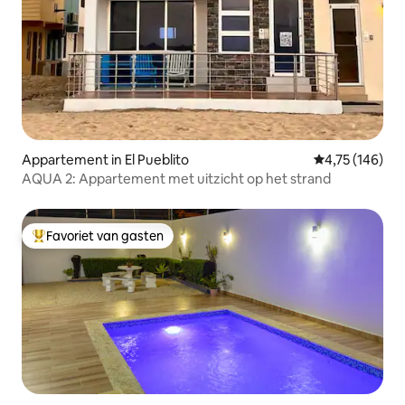
Appartement in El Pueblito
Gemiddelde beo
4,75 (146)
AQUA 2: Appartement met uitzicht op het strand
Favoriet van gasten
Topfavoriet van gasten