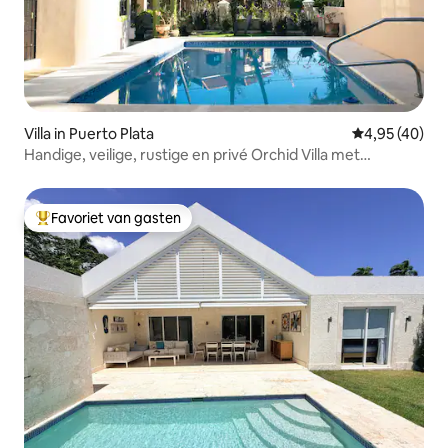
Villa in Puerto Plata
Gemiddelde be
4,95 (40)
Handige, veilige, rustige en privé Orchid Villa met
zwembad
Favoriet van gasten
Topfavoriet van gasten