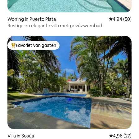
Woning in Puerto Plata
Gemiddelde be
4,94 (50)
Rustige en elegante villa met privézwembad
Favoriet van gasten
Topfavoriet van gasten
Villa in Sosúa
Gemiddelde be
4,96 (27)