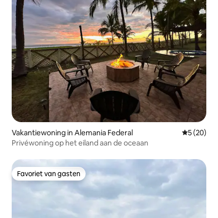
Vakantiewoning in Alemania Federal
Gemiddelde
5 (20)
Privéwoning op het eiland aan de oceaan
Favoriet van gasten
Favoriet van gasten