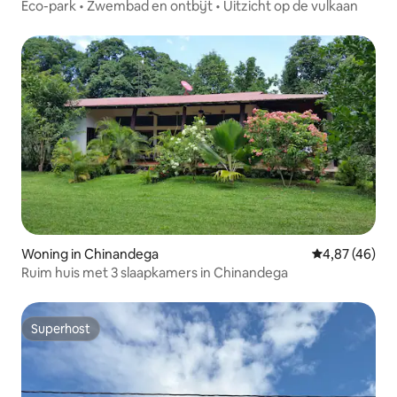
Eco-park • Zwembad en ontbijt • Uitzicht op de vulkaan
Woning in Chinandega
Gemiddelde be
4,87 (46)
Ruim huis met 3 slaapkamers in Chinandega
Superhost
Superhost