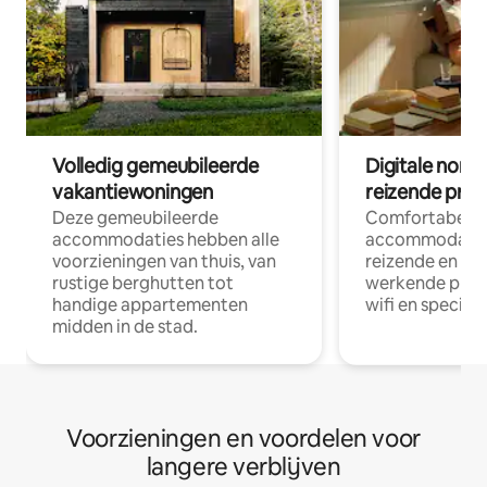
Volledig gemeubileerde
Digitale nom
vakantiewoningen
reizende prof
Deze gemeubileerde
Comfortabele
accommodaties hebben alle
accommodatie
voorzieningen van thuis, van
reizende en op
rustige berghutten tot
werkende profe
handige appartementen
wifi en special
midden in de stad.
Voorzieningen en voordelen voor
langere verblijven