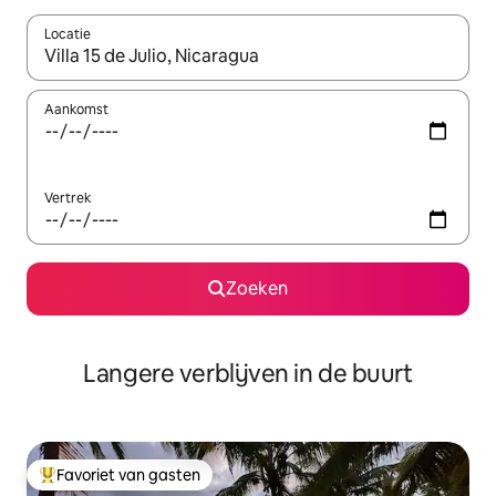
Locatie
Wanneer er resultaten beschikbaar zijn, maak je een keuze met 
Aankomst
Vertrek
Zoeken
Langere verblijven in de buurt
Favoriet van gasten
Topfavoriet van gasten