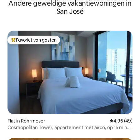
Andere geweldige vakantiewoningen in
San José
Favoriet van gasten
Topfavoriet van gasten
Flat in Rohrmoser
Gemiddelde be
4,96 (49)
Cosmopolitan Tower, appartement met airco, op 15 min
van de luchthaven