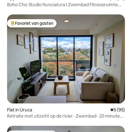
Boho Chic Studio Nunciatura I Zwembad Fitnessruimte
Wifi I Nova
Favoriet van gasten
Topfavoriet van gasten
Flat in Uruca
Gemiddelde
5 (95)
Retraite met uitzicht op de rivier · Zwembad · 20 minuten
naar de luchthaven