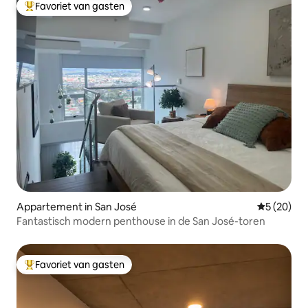
Favoriet van gasten
Topfavoriet van gasten
Appartement in San José
Gemiddelde
5 (20)
Fantastisch modern penthouse in de San José-toren
Favoriet van gasten
Topfavoriet van gasten