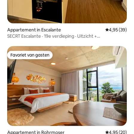
Appartement in Escalante
Gemiddelde be
4,95 (39)
SECRT Escalante · 19e verdieping · Uitzicht +
parkeergelegenheid
Favoriet van gasten
Favoriet van gasten
Appartement in Rohrmoser
Gemiddelde be
4,95 (20)