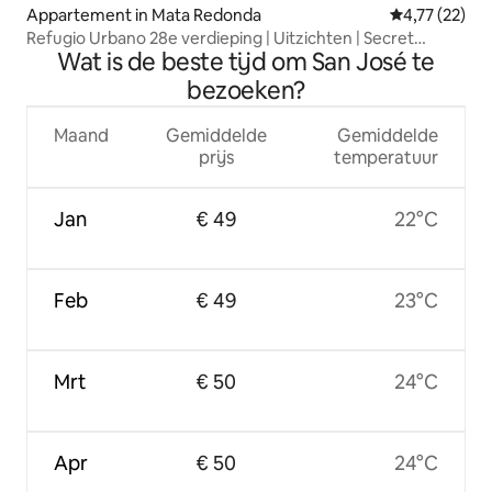
Appartement in Mata Redonda
Gemiddelde be
4,77 (22)
Refugio Urbano 28e verdieping | Uitzichten | Secret
Wat is de beste tijd om San José te
Sábana
bezoeken?
Maand
Gemiddelde
Gemiddelde
prijs
temperatuur
Jan
€ 49
22°C
Feb
€ 49
23°C
Mrt
€ 50
24°C
Apr
€ 50
24°C