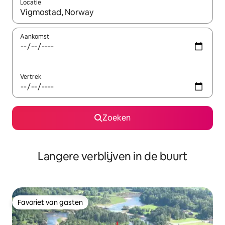
Locatie
Wanneer er resultaten beschikbaar zijn, maak je een keuze met 
Aankomst
Vertrek
Zoeken
Langere verblijven in de buurt
Favoriet van gasten
Favoriet van gasten