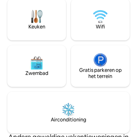
ontspannen voor 
bij zonsopgang kleurt de delta goud. De
de omgeving is een
originele WonderInn-hut. Geschikt voor
om te wandelen, 
vier personen, twee slaapkamers,
mogelijkheden vo
keuken, airconditioning. Voelt als meer
Een verblijf bij on
Keuken
Wifi
dan 25 minuten.
alleen een plek om
Gratis parkeren op
Zwembad
het terrein
Airconditioning