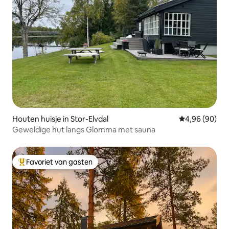
Houten huisje in Stor-Elvdal
Gemiddelde be
4,96 (90)
Geweldige hut langs Glomma met sauna
Favoriet van gasten
Topfavoriet van gasten