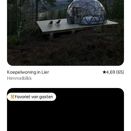
Koepelwoning in Lier
Gemiddelde be
4,69 (65)
Himmelblikk
Favoriet van gasten
Topfavoriet van gasten