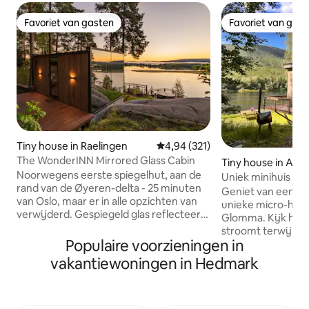
Favoriet van gasten
Favoriet van gas
Favoriet van gasten
Favoriet van gas
Tiny house in Raelingen
Gemiddelde beoordeling van 4,9
4,94 (321)
The WonderINN Mirrored Glass Cabin
Tiny house in Alv
Noorwegens eerste spiegelhut, aan de
ne
Uniek minihuis aan
rand van de Øyeren-delta - 25 minuten
Geniet van een rus
van Oslo, maar er in alle opzichten van
unieke micro-huis 
verwijderd. Gespiegeld glas reflecteert
Glomma. Kijk hoe de rivier voorbij
de lucht, bomen en het water totdat het
stroomt terwijl je
verdwijnt; kamerhoge beglazing binnen,
Populaire voorzieningen in
stilte van ons huis
privéjacuzzi op het terras. Volledig privé
langer. Het huis is idyllisch gelegen aan
vakantiewoningen in Hedmark
- geen gedeelde faciliteiten, geen
de rivier de Glomm
buren. Øyeren is het grootste
een paar stappen 
vogelreservaat van Noorwegen, met
vissen, zwemmen o
meer dan 500 geregistreerde soorten;