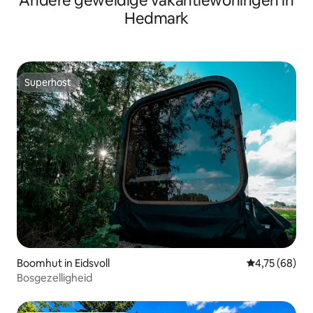
Andere geweldige vakantiewoningen in
Hedmark
Superhost
Superhost
Boomhut in Eidsvoll
Gemiddelde be
4,75 (68)
Bosgezelligheid