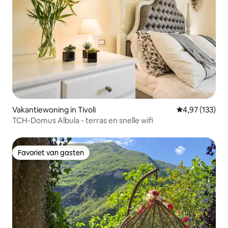
Vakantiewoning in Tivoli
Gemiddelde beo
4,97 (133)
TCH-Domus Albula - terras en snelle wifi
Favoriet van gasten
Favoriet van gasten