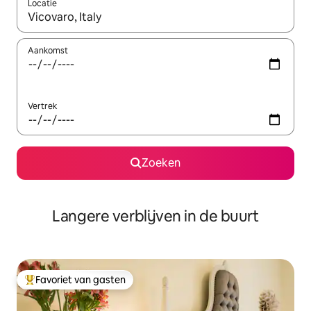
Locatie
Wanneer er resultaten beschikbaar zijn, maak je een keuze met 
Aankomst
Vertrek
Zoeken
Langere verblijven in de buurt
Favoriet van gasten
Topfavoriet van gasten