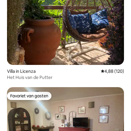
Villa in Licenza
Gemiddelde beo
4,88 (120)
Het Huis van de Putter
Favoriet van gasten
Favoriet van gasten