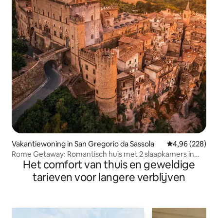
Vakantiewoning in San Gregorio da Sassola
Gemiddelde beo
4,96 (228)
Rome Getaway: Romantisch huis met 2 slaapkamers in
Het comfort van thuis en geweldige
kasteelmuren
tarieven voor langere verblijven