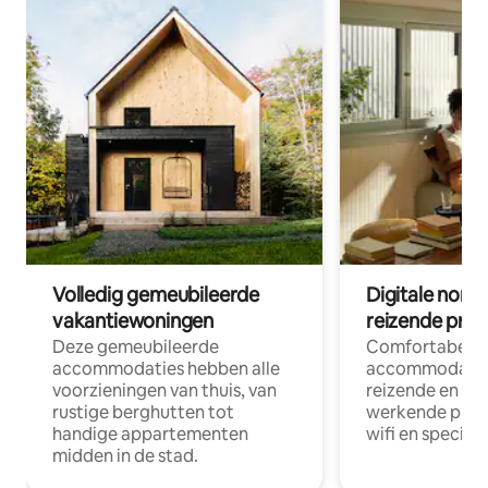
Volledig gemeubileerde
Digitale nom
vakantiewoningen
reizende prof
Deze gemeubileerde
Comfortabele
accommodaties hebben alle
accommodatie
voorzieningen van thuis, van
reizende en op
rustige berghutten tot
werkende profe
handige appartementen
wifi en special
midden in de stad.