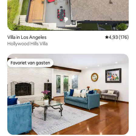
Villa in Los Angeles
Gemiddelde beo
4,93 (176)
Hollywood Hills Villa
Favoriet van gasten
Favoriet van gasten