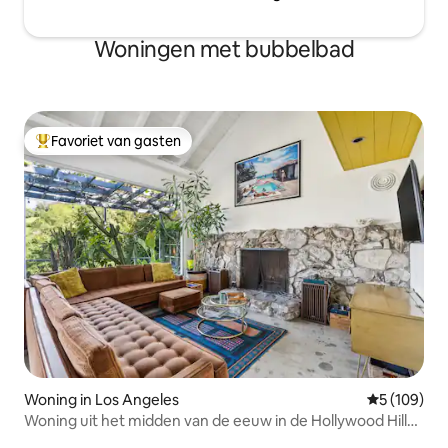
Woningen met bubbelbad
Favoriet van gasten
Topfavoriet van gasten
Woning in Los Angeles
Gemiddelde 
5 (109)
Woning uit het midden van de eeuw in de Hollywood Hills,
prachtig uitzicht!