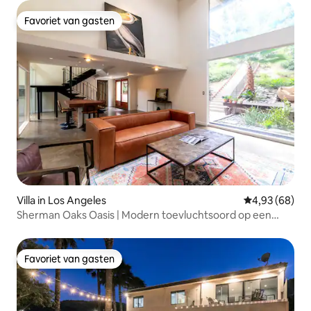
Favoriet van gasten
Favoriet van gasten
Villa in Los Angeles
Gemiddelde be
4,93 (68)
Sherman Oaks Oasis | Modern toevluchtsoord op een
heuvel
Favoriet van gasten
Favoriet van gasten