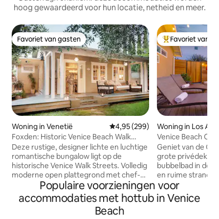
hoog gewaardeerd voor hun locatie, netheid en meer.
Favoriet van gasten
Favoriet van g
Favoriet van gasten
Topfavoriet van 
Woning in Venetië
Gemiddelde beoordeling van 4,9
4,95 (299)
Woning in Los Ang
Foxden: Historic Venice Beach Walk
Venice Beach Oasi
Street Bungalow
Kinney Close
Deze rustige, designer lichte en luchtige
Geniet van de Cali
romantische bungalow ligt op de
grote privédek of 
historische Venice Walk Streets. Volledig
bubbelbad in deze
moderne open plattegrond met chef-
en ruime strandbu
Populaire voorzieningen voor
kokskeuken, espressomachine van
het iconische Venet
restaurantkwaliteit, 50inch flatscreen-
local terwijl je d
accommodaties met hottub in Venice
tv, Sonos-geluidssysteem in het hele
wandeling maakt 
Beach
pand, wifi en meer. Prachtige
wereldberoemde A