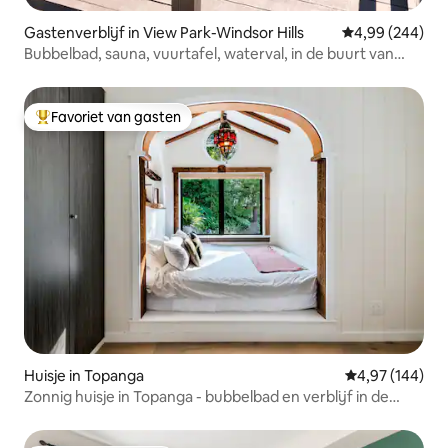
Gastenverblijf in View Park-Windsor Hills
Gemiddelde beo
4,99 (244)
Bubbelbad, sauna, vuurtafel, waterval, in de buurt van
Sofi.
Favoriet van gasten
Topfavoriet van gasten
Huisje in Topanga
Gemiddelde beo
4,97 (144)
Zonnig huisje in Topanga - bubbelbad en verblijf in de
canyon