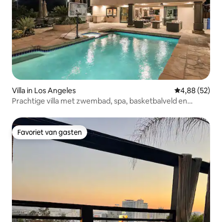
Villa in Los Angeles
Gemiddelde be
4,88 (52)
Prachtige villa met zwembad, spa, basketbalveld en
uitzicht!
Favoriet van gasten
Favoriet van gasten