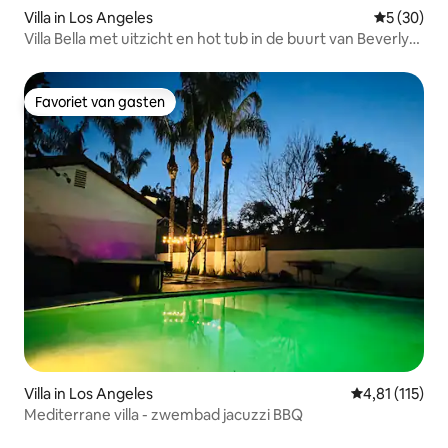
Villa in Los Angeles
Gemiddelde
5 (30)
Villa Bella met uitzicht en hot tub in de buurt van Beverly
Hills!
Favoriet van gasten
Favoriet van gasten
Villa in Los Angeles
Gemiddelde be
4,81 (115)
Mediterrane villa - zwembad jacuzzi BBQ