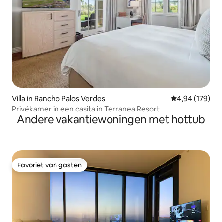
Villa in Rancho Palos Verdes
Gemiddelde beo
4,94 (179)
Privékamer in een casita in Terranea Resort
Andere vakantiewoningen met hottub
Favoriet van gasten
Favoriet van gasten