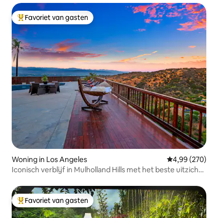
Favoriet van gasten
Topfavoriet van gasten
Woning in Los Angeles
Gemiddelde beo
4,99 (270)
Iconisch verblijf in Mulholland Hills met het beste uitzicht
in LA
Favoriet van gasten
Topfavoriet van gasten