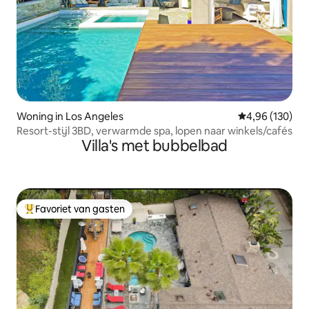
Woning in Los Angeles
Gemiddelde beo
4,96 (130)
Resort-stijl 3BD, verwarmde spa, lopen naar winkels/cafés
Villa's met bubbelbad
Favoriet van gasten
Topfavoriet van gasten