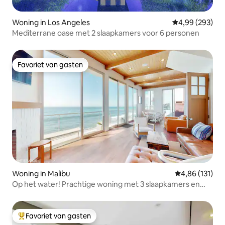
Woning in Los Angeles
Gemiddelde beo
4,99 (293)
Mediterrane oase met 2 slaapkamers voor 6 personen
Favoriet van gasten
Favoriet van gasten
Woning in Malibu
Gemiddelde beo
4,86 (131)
Op het water! Prachtige woning met 3 slaapkamers en
bubbelbad
Favoriet van gasten
Topfavoriet van gasten