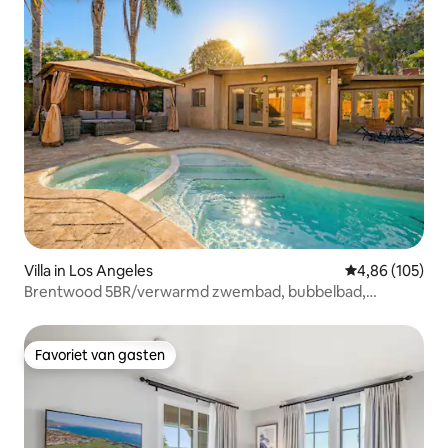
Villa in Los Angeles
Gemiddelde beo
4,86 (105)
Brentwood 5BR/verwarmd zwembad, bubbelbad,
gameroom
Favoriet van gasten
Favoriet van gasten