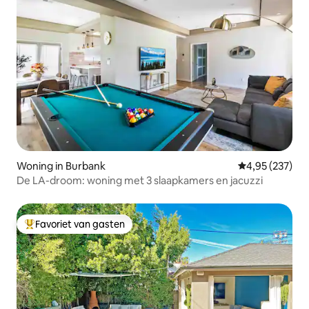
Woning in Burbank
Gemiddelde beo
4,95 (237)
De LA-droom: woning met 3 slaapkamers en jacuzzi
Favoriet van gasten
Topfavoriet van gasten