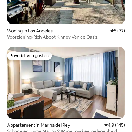
Woning in Los Angeles
Gemiddelde
5 (77)
Voorziening-Rich Abbot Kinney Venice Oasis!
Favoriet van gasten
Favoriet van gasten
Appartement in Marina del Rey
Gemiddelde be
4,9 (145)
Schone en ruime Marina 2BR met parkeergelegenheid