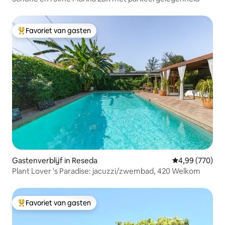
Favoriet van gasten
Topfavoriet van gasten
Gastenverblijf in Reseda
Gemiddelde beo
4,99 (770)
Plant Lover 's Paradise: jacuzzi/zwembad, 420 Welkom
Favoriet van gasten
Topfavoriet van gasten