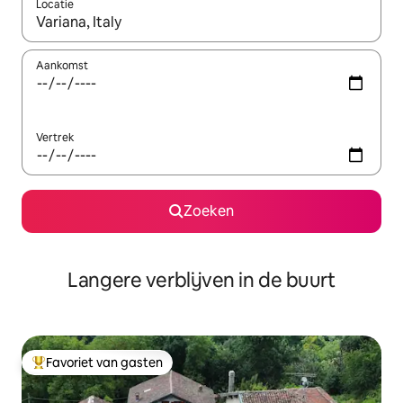
Locatie
Wanneer er resultaten beschikbaar zijn, maak je een keuze met 
Aankomst
Vertrek
Zoeken
Langere verblijven in de buurt
Favoriet van gasten
Topfavoriet van gasten