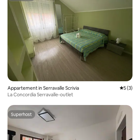
Appartement in Serravalle Scrivia
Gemiddeld
5 (3)
La Concordia Serravalle-outlet
Superhost
Superhost