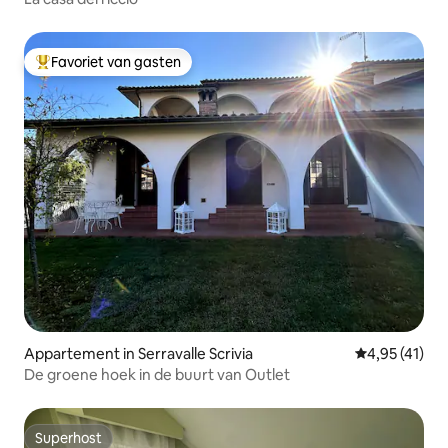
Favoriet van gasten
Topfavoriet van gasten
Appartement in Serravalle Scrivia
Gemiddelde b
4,95 (41)
De groene hoek in de buurt van Outlet
Superhost
Superhost