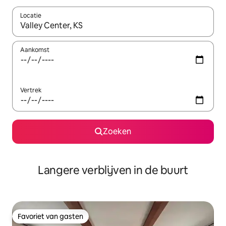
Locatie
Wanneer er resultaten beschikbaar zijn, maak je een keuze met 
Aankomst
Vertrek
Zoeken
Langere verblijven in de buurt
Favoriet van gasten
Favoriet van gasten