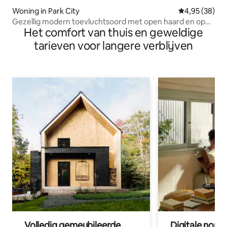
Woning in Park City
Gemiddelde be
4,95 (38)
Gezellig modern toevluchtsoord met open haard en open
Het comfort van thuis en geweldige
keuken
tarieven voor langere verblijven
Volledig gemeubileerde
Digitale nom