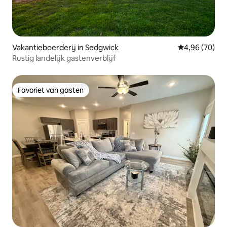
Vakantieboerderij in Sedgwick
Gemiddelde be
4,96 (70)
Rustig landelijk gastenverblijf
Favoriet van gasten
Favoriet van gasten