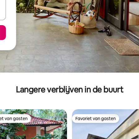
Langere verblijven in de buurt
iet van gasten
Favoriet van gasten
iet van gasten
Favoriet van gasten