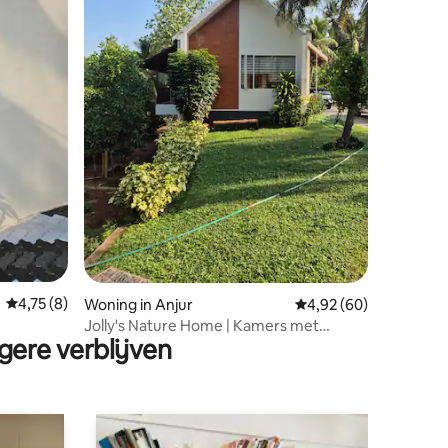
ecensies
Gemiddelde beoordeling van 4,75 op 5, 8 recensies
4,75 (8)
Woning in Anjur
Gemiddelde beoordelin
4,92 (60)
Jolly's Nature Home | Kamers met
gere verblijven
airconditioning | Eigen achtertuin