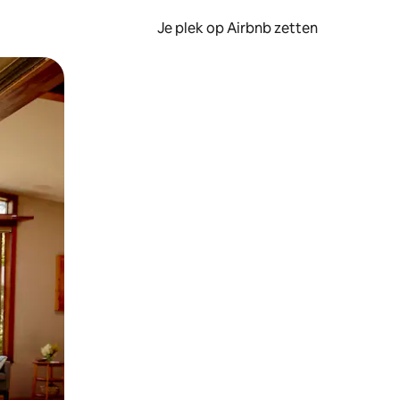
Je plek op Airbnb zetten
en of swipen.