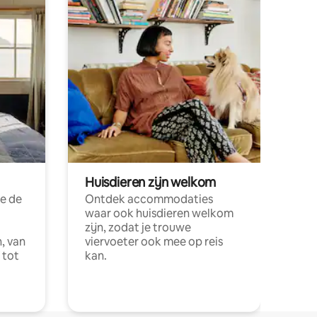
Huisdieren zijn welkom
e de
Ontdek accommodaties
waar ook huisdieren welkom
zijn, zodat je trouwe
, van
viervoeter ook mee op reis
 tot
kan.