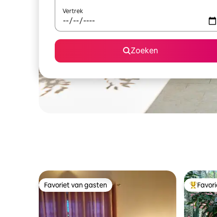
Vertrek
Zoeken
Favoriet van gasten
Favor
Favoriet van gasten
Topfavor