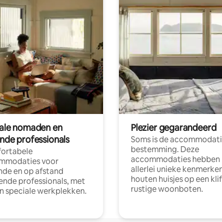
tale nomaden en
Plezier gegarandeerd
ende professionals
Soms is de accommodati
bestemming. Deze
ortabele
accommodaties hebben
mmodaties voor
allerlei unieke kenmerken
nde en op afstand
houten huisjes op een klif
nde professionals, met
rustige woonboten.
en speciale werkplekken.