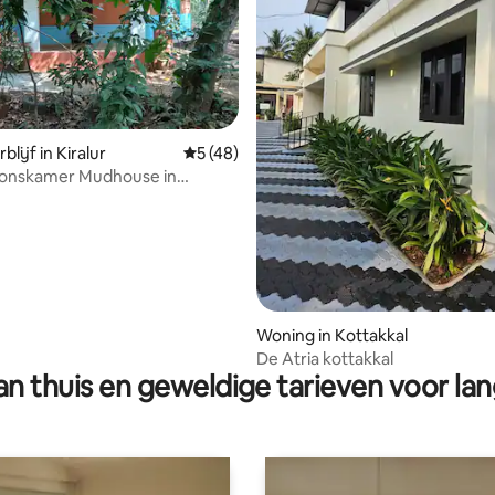
lijf in Kiralur
Gemiddelde beoordeling van 5 op 5, 48 r
5 (48)
onskamer Mudhouse in
e groene boerderij.
Woning in Kottakkal
ling van 5 op 5, 28 recensies
De Atria kottakkal
n thuis en geweldige tarieven voor lan