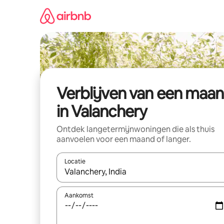
Ga
direct
naar
inhoud
Verblijven van een maa
in Valanchery
Ontdek langetermijnwoningen die als thuis
aanvoelen voor een maand of langer.
Locatie
Wanneer er resultaten beschikbaar zijn, maak je 
Aankomst