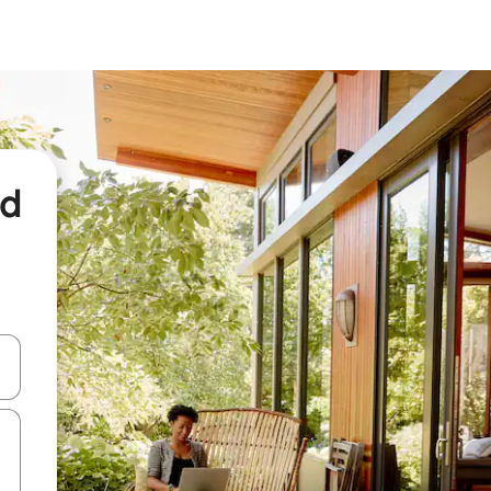
nd
een keuze met je de pijltjestoetsen omhoog en omlaag, óf door te tikk