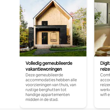
Volledig gemeubileerde
Digi
vakantiewoningen
reiz
Deze gemeubileerde
Comf
accommodaties hebben alle
acco
voorzieningen van thuis, van
reize
rustige berghutten tot
werke
handige appartementen
wifi 
midden in de stad.