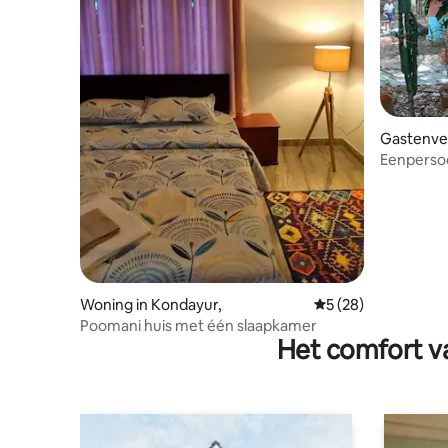
Gastenverb
Eenperso
weelderig
Woning in Kondayur,
Gemiddelde beoorde
5 (28)
Poomani huis met één slaapkamer
Het comfort va