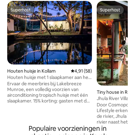
Superhost
Superhost
Superhost
Superhost
Houten huisje in Kollam
Gemiddelde beoordeling van 4,
4,91 (58)
Houten huisje met 1 slaapkamer aan het
meer: hangmat, toegang tot het meer
Ervaar de meerbries bij Lakebreeze
en uitzicht
Munroe, een volledig voorzien van
Tiny house in Ra
airconditioning tropisch huisje met één
m
Jhula River Villa •
slaapkamer. 15% korting: gasten met de
de rivier
Door Cosmopolita
beste beoordelingen (4,8+⭐ en minimaal
Lifestyle erkend al
3 beoordelingen) >Kamers met
de rivier, Jhula Vil
airconditioning en uitzicht op het meer
rivier naast het b
>Gratis parkeren >Hangmat aan het
Populaire voorzieningen in
zonsondergang en 
meer >Koffiestation >60 Mbps wifi
in de tijd, waardo