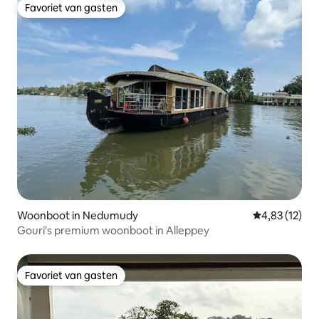
Favoriet van gasten
Favoriet van gasten
Woonboot in Nedumudy
Gemiddelde be
4,83 (12)
Gouri's premium woonboot in Alleppey
Favoriet van gasten
Favoriet van gasten