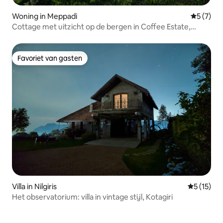
Woning in Meppadi
Gemiddeld
5 (7)
Cottage met uitzicht op de bergen in Coffee Estate,
Wayanad
Favoriet van gasten
Favoriet van gasten
Villa in Nilgiris
Gemiddeld
5 (15)
Het observatorium: villa in vintage stijl, Kotagiri