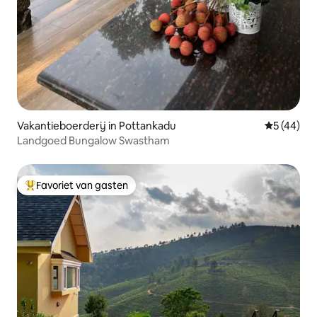
Vakantieboerderij in Pottankadu
Gemiddelde
5 (44)
Landgoed Bungalow Swastham
Favoriet van gasten
Topfavoriet van gasten