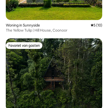
Woning in Sunnyside
Gemiddelde
5 (10)
The Yellow Tulip | Hill House, Coonoor
Favoriet van gasten
Favoriet van gasten