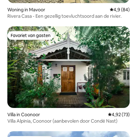
Woning in Mavoor
Gemiddelde b
4,9 (84)
Rivera Casa - Een gezellig toevluchtsoord aan de rivier.
Favoriet van gasten
Favoriet van gasten
Villa in Coonoor
Gemiddelde be
4,92 (73)
Villa Alpinia, Coonoor (aanbevolen door Condé Nast)