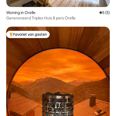
Woning in Orelle
Gemiddeld
5 (5)
Gerenoveerd Triplex Huis 8 pers Orelle
Favoriet van gasten
Topfavoriet van gasten