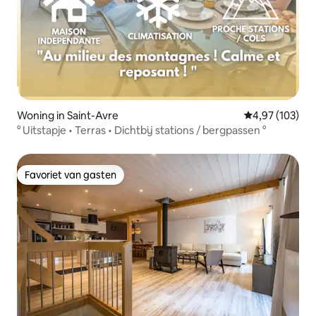
Woning in Saint-Avre
Gemiddelde beo
4,97 (103)
° Uitstapje • Terras • Dichtbij stations / bergpassen °
Favoriet van gasten
Favoriet van gasten