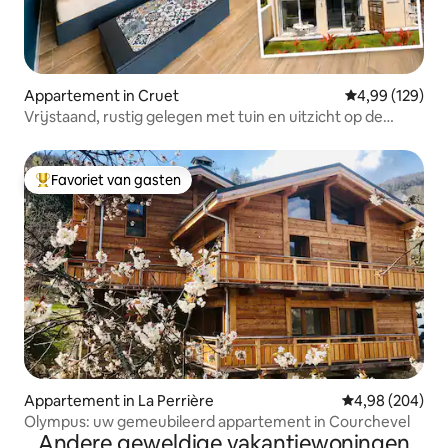
Appartement in Cruet
Gemiddelde beo
4,99 (129)
Vrijstaand, rustig gelegen met tuin en uitzicht op de
bergen
Favoriet van gasten
Topfavoriet van gasten
Appartement in La Perrière
Gemiddelde beo
4,98 (204)
Olympus: uw gemeubileerd appartement in Courchevel
Andere geweldige vakantiewoningen