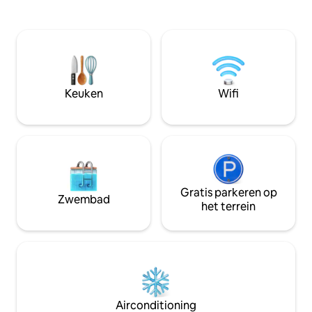
ertegenover: panoramisch erkervenster
een uittrekbare t
met uitzicht op de bergtoppen,
woonkamer. Het 
privéterras, vloerverwarming en
een gezellig gevoe
decoratieve open haard. Uitgeruste
Je zult genieten 
keuken, 4 slaapplaatsen, skiberging,
de geweldige locat
beddengoed aanwezig. Skischool op 400
lopen naar het ce
m afstand en skipas op 50 m afstand,
selectie aan bars 
Keuken
Wifi
winkels op 200 m afstand. Ideaal voor
huis is goed voor 
een verblijf op de top van de 3 Valleys.
grote groepen.
Gratis parkeren op
Zwembad
het terrein
Airconditioning