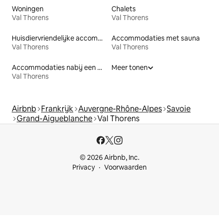
Woningen
Chalets
Val Thorens
Val Thorens
Huisdiervriendelijke accommodaties
Accommodaties met sauna
Val Thorens
Val Thorens
Accommodaties nabij een meer
Meer tonen
Val Thorens
Airbnb
Frankrijk
Auvergne-Rhône-Alpes
Savoie
Grand-Aigueblanche
Val Thorens
© 2026 Airbnb, Inc.
Privacy
Voorwaarden