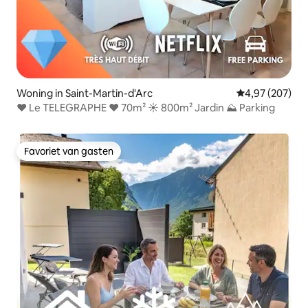
Woning in Saint-Martin-d'Arc
Gemiddelde beo
4,97 (207)
❤ Le TELEGRAPHE ❤ 70m² ☀ 800m² Jardin ⛰ Parking
Favoriet van gasten
Favoriet van gasten