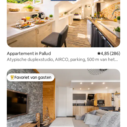
Appartement in Pallud
Gemiddelde beo
4,85 (286)
Atypische duplexstudio, AIRCO, parking, 500 m van het
centrum
Favoriet van gasten
Topfavoriet van gasten