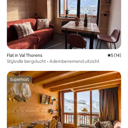
Flat in Val Thorens
Gemiddelde
5 (14)
Stijlvolle bergvlucht • Adembenemend uitzicht
Superhost
Superhost