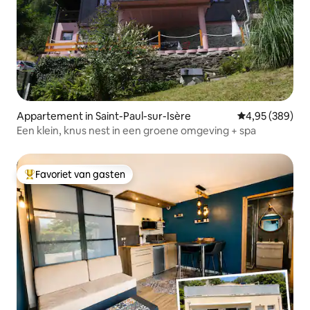
Appartement in Saint-Paul-sur-Isère
Gemiddelde beo
4,95 (389)
Een klein, knus nest in een groene omgeving + spa
Favoriet van gasten
Topfavoriet van gasten