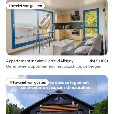
Favoriet van gasten
Favoriet van gasten
Appartement in Saint-Pierre-d'Albigny
Gemiddelde be
4,9 (106)
Gerenoveerd appartement met uitzicht op de bergen
Favoriet van gasten
Topfavoriet van gasten