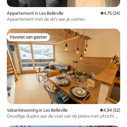
Appartement in Les Belleville
Gemiddelde be
4,75 (24)
Appartement met de ski's aan je voeten
Favoriet van gasten
Favoriet van gasten
Vakantiewoning in Les Belleville
Gemiddelde be
4,94 (52)
Gezellige duplex aan de voet van de pistes met uitzicht op
de bergen