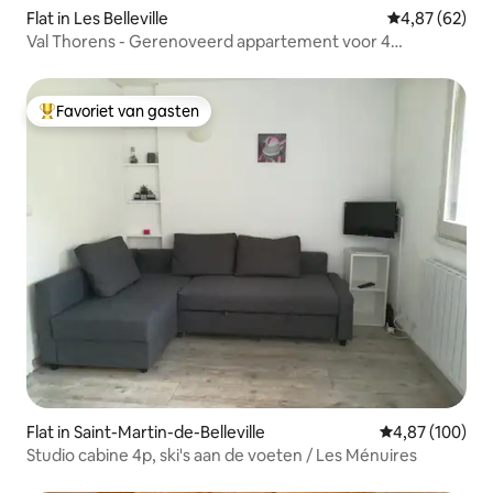
Flat in Les Belleville
Gemiddelde be
4,87 (62)
Val Thorens - Gerenoveerd appartement voor 4
personen
Favoriet van gasten
Topfavoriet van gasten
Flat in Saint-Martin-de-Belleville
Gemiddelde beo
4,87 (100)
Studio cabine 4p, ski's aan de voeten / Les Ménuires