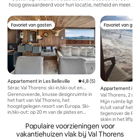
hoog gewaardeerd voor hun locatie, netheid en meer.
Favoriet van gasten
Favoriet van gas
Favoriet van gasten
Favoriet van gas
Appartement in Les Belleville
Gemiddelde beoordeling van 
4,8 (5)
Sérac Val Thorens: ski-in/ski-out en
Appartement in V
uitzicht
s, Saint-Martin-de-
Gerenoveerde, knusse designruimte in
Val Thorens, 2 sla
het hart van Val Thorens, het
badkamers, ski-in
Mijn ruimte ligt di
hoogstgelegen resort van Europa. Ski-
in/uit vanaf het b
in/ski-out: op 20 m van de pistes en
tegenover de Pecl
tegenover de skiliften. Je trekt je ski's
skiën in het liftp
aan aan de voet van het gebouw en
Populaire voorzieningen voor
gerenoveerd tot 
keert terug met je ski's aan je voeten.
het appartement 
vakantiehuizen vlak bij Val Thorens
Op de 10e verdieping zonder gebouw
tweepersoonsbedd