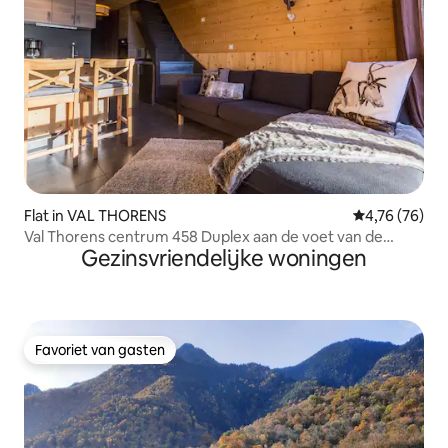
Flat in VAL THORENS
Gemiddelde be
4,76 (76)
Val Thorens centrum 458 Duplex aan de voet van de
Gezinsvriendelijke woningen
pistes
Favoriet van gasten
Favoriet van gasten