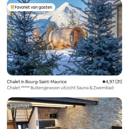
Favoriet van gasten
Topfavoriet van gasten
Chalet in Bourg-Saint-Maurice
Gemiddelde be
4,97 (31)
Chalet ***** Buitengewoon uitzicht Sauna & Zwembad
Superhost
Superhost