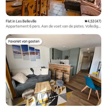
Flat in Les Belleville
Gemiddelde be
4,53 (47)
Appartement 6 pers. Aan de voet van de pistes. Volledig
op het zuiden, Val Thorens
Favoriet van gasten
Favoriet van gasten