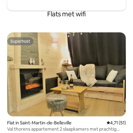
Flats met wifi
Superhost
Superhost
Flat in Saint-Martin-de-Belleville
Gemiddelde b
4,71 (51)
Val thorens appartement 2 slaapkamers met prachtig