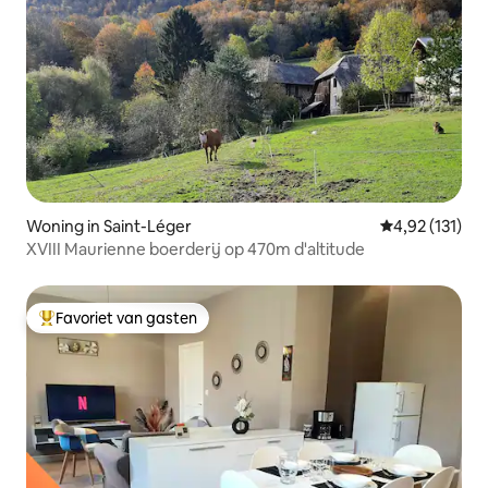
Woning in Saint-Léger
Gemiddelde be
4,92 (131)
XVIII Maurienne boerderij op 470m d'altitude
Favoriet van gasten
Topfavoriet van gasten