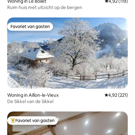
Woning in Le Boilet
Gemiddelde beo
4,92 (119)
Ruim huis met uitzicht op de bergen
Favoriet van gasten
Favoriet van gasten
Woning in Aillon-le-Vieux
Gemiddelde beo
4,92 (221)
De Sikkel van de Sikkel
Favoriet van gasten
Topfavoriet van gasten