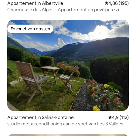
Appartement in Albertville
Gemiddelde beo
4,86 (195)
Charmeuse des Alpes – Appartement en privéjacuzzi
Favoriet van gasten
Favoriet van gasten
Appartement in Salins-Fontaine
Gemiddelde b
4,9 (112)
studio met airconditioning aan de voet van Les 3 Vallées