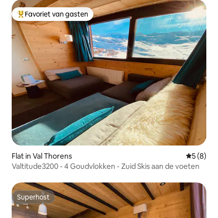
Favoriet van gasten
Topfavoriet van gasten
Flat in Val Thorens
Gemiddeld
5 (8)
Valtitude3200 - 4 Goudvlokken - Zuid Skis aan de voeten
Superhost
Superhost