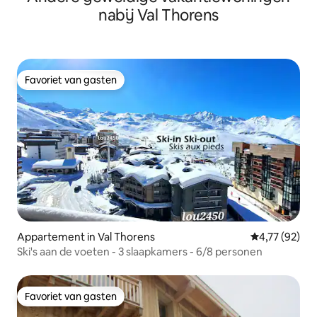
nabij Val Thorens
Favoriet van gasten
Favoriet van gasten
Appartement in Val Thorens
Gemiddelde be
4,77 (92)
Ski's aan de voeten - 3 slaapkamers - 6/8 personen
Favoriet van gasten
Favoriet van gasten