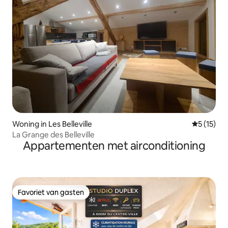
Woning in Les Belleville
Gemiddeld
5 (15)
La Grange des Belleville
Appartementen met airconditioning
Favoriet van gasten
Favoriet van gasten