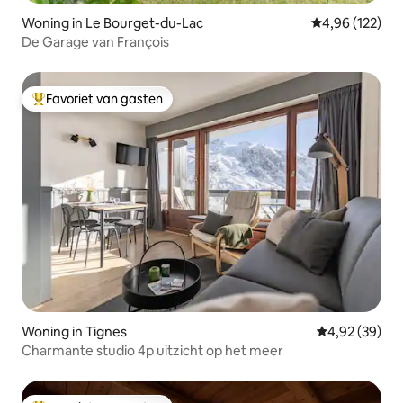
Woning in Le Bourget-du-Lac
Gemiddelde beo
4,96 (122)
De Garage van François
Favoriet van gasten
Topfavoriet van gasten
Woning in Tignes
Gemiddelde be
4,92 (39)
Charmante studio 4p uitzicht op het meer