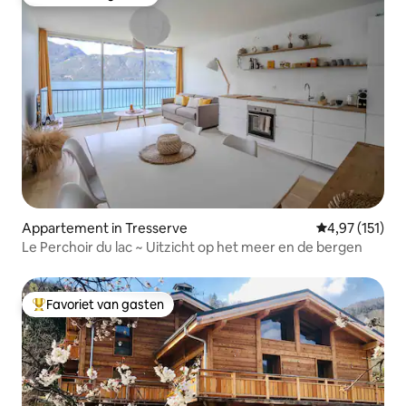
Favoriet van gasten
Appartement in Tresserve
Gemiddelde be
4,97 (151)
Le Perchoir du lac ~ Uitzicht op het meer en de bergen
Favoriet van gasten
Topfavoriet van gasten