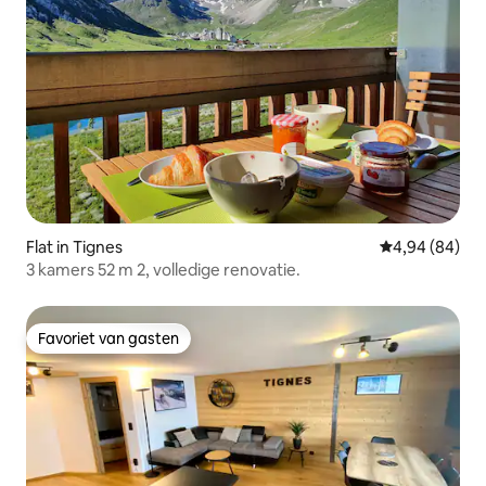
Flat in Tignes
Gemiddelde be
4,94 (84)
3 kamers 52 m 2, volledige renovatie.
Favoriet van gasten
Favoriet van gasten