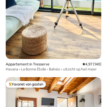
Appartement in Tresserve
Gemiddelde beo
4,97 (140)
Havana • La Bonne Étoile • Balnéo • uitzicht op het meer
Favoriet van gasten
Topfavoriet van gasten