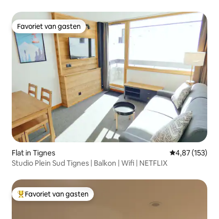
Favoriet van gasten
Favoriet van gasten
Flat in Tignes
Gemiddelde beo
4,87 (153)
Studio Plein Sud Tignes | Balkon | Wifi | NETFLIX
Favoriet van gasten
Topfavoriet van gasten