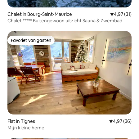
Chalet in Bourg-Saint-Maurice
Gemiddelde be
4,97 (31)
Chalet ***** Buitengewoon uitzicht Sauna & Zwembad
Favoriet van gasten
Favoriet van gasten
Flat in Tignes
Gemiddelde be
4,97 (36)
Mijn kleine hemel