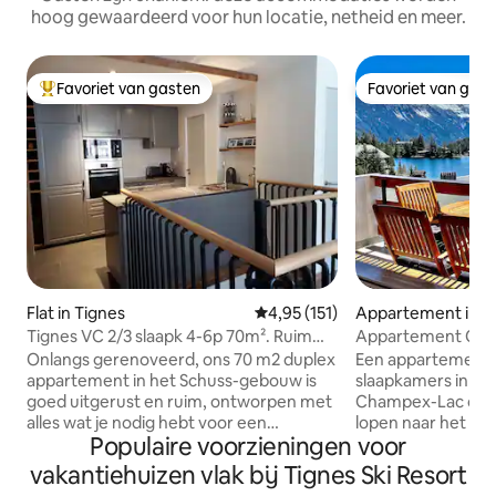
hoog gewaardeerd voor hun locatie, netheid en meer.
Favoriet van gasten
Favoriet van gas
Topfavoriet van gasten
Favoriet van gas
Flat in Tignes
Gemiddelde beoordeling van 4,9
4,95 (151)
Appartement in O
Tignes VC 2/3 slaapk 4-6p 70m². Ruim
Appartement Cha
goed uitgerust
uitzicht op het me
Onlangs gerenoveerd, ons 70 m2 duplex
Een appartement
appartement in het Schuss-gebouw is
slaapkamers in he
goed uitgerust en ruim, ontworpen met
Champex-Lac op s
alles wat je nodig hebt voor een
lopen naar het me
Populaire voorzieningen voor
geweldig verblijf in Tignes. Het
restaurants. Onla
appartement kan worden opgezet als
een hoge standaard
vakantiehuizen vlak bij Tignes Ski Resort
twee of drie slaapkamers voor maximale
appartement een f