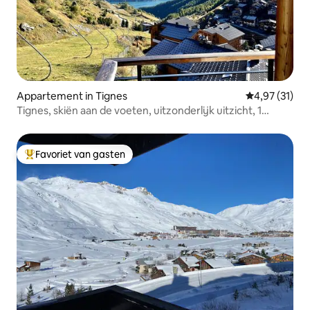
Appartement in Tignes
Gemiddelde be
4,97 (31)
Tignes, skiën aan de voeten, uitzonderlijk uitzicht, 1
slaapkamer
Favoriet van gasten
Topfavoriet van gasten