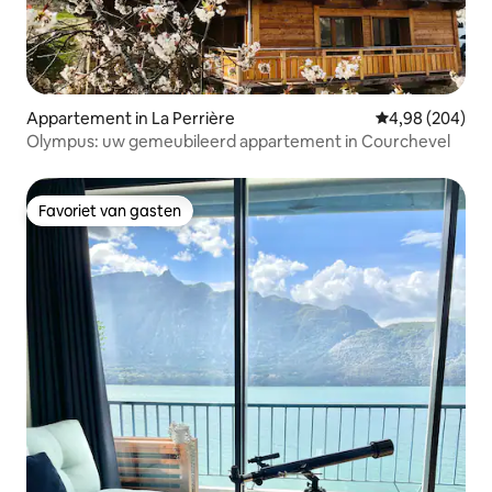
Appartement in La Perrière
Gemiddelde beo
4,98 (204)
Olympus: uw gemeubileerd appartement in Courchevel
Favoriet van gasten
Favoriet van gasten