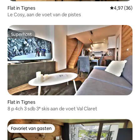
Flat in Tignes
Gemiddelde be
4,97 (36)
Le Cosy, aan de voet van de pistes
Superhost
Superhost
Flat in Tignes
8 p 4ch 3 sdb 3* skis aan de voet Val Claret
Favoriet van gasten
Favoriet van gasten