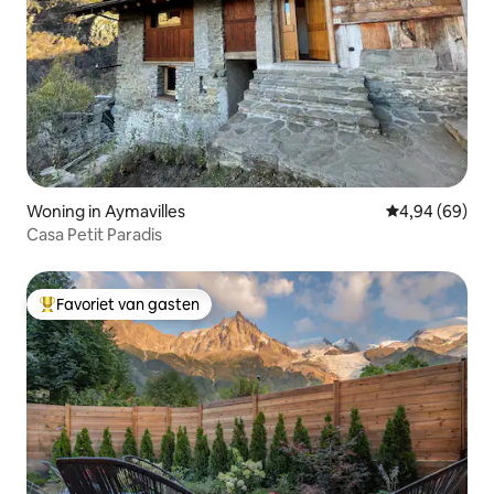
Woning in Aymavilles
Gemiddelde be
4,94 (69)
Casa Petit Paradis
Favoriet van gasten
Topfavoriet van gasten