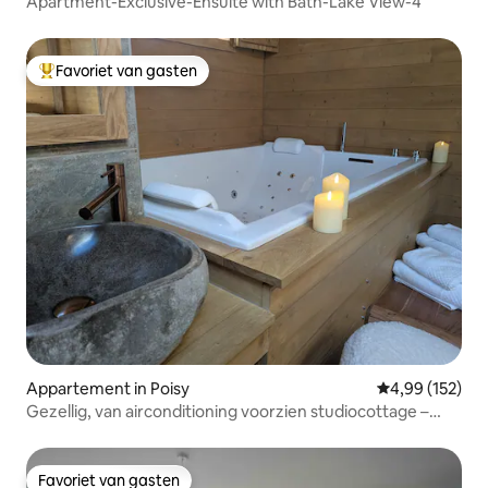
Apartment-Exclusive-Ensuite with Bath-Lake View-4
Favoriet van gasten
Topfavoriet van gasten
Appartement in Poisy
Gemiddelde beo
4,99 (152)
Gezellig, van airconditioning voorzien studiocottage –
bubbelbad
Favoriet van gasten