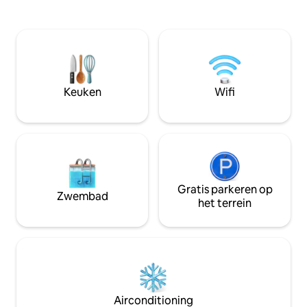
flexibiliteit. Het appartement ligt op 200
Champex-Lac vanu
meter van de winkels + restaurants en
ook beide slaapka
op 350 meter van de pistes, met uitzicht
zuiden liggen. Er 
over het meer en de bergen. Vanuit Val
van 16 m2 met taf
Claret heb je toegang tot Val d'Isere, de
buitenaf te genie
gletsjer en Tignes Le Lac. Prijs is inclusief
uitzicht. Er is een
beddengoed en bedden opgemaakt
en kabel-tv allema
Keuken
Wifi
voor uw aankomst.
een ondergrondse
privéparkeerplaat
Gratis parkeren op
Zwembad
het terrein
Airconditioning