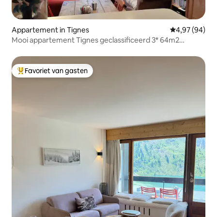
Appartement in Tignes
Gemiddelde be
4,97 (94)
Mooi appartement Tignes geclassificeerd 3* 64m2
Uitzicht op de bergen
Favoriet van gasten
Topfavoriet van gasten