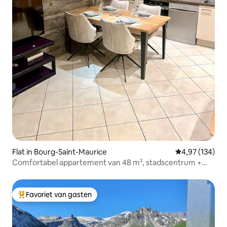
Flat in Bourg-Saint-Maurice
Gemiddelde beo
4,97 (134)
Comfortabel appartement van 48 m², stadscentrum +
afgesloten garage
Favoriet van gasten
Topfavoriet van gasten