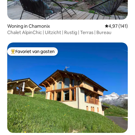
Woning in Chamonix
Gemiddelde beo
4,97 (141)
Chalet AlpinChic | Uitzicht | Rustig | Terras | Bureau
Favoriet van gasten
Topfavoriet van gasten