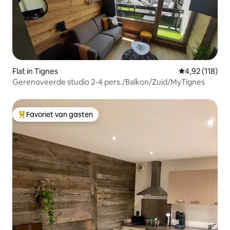
Flat in Tignes
Gemiddelde beo
4,92 (118)
Gerenoveerde studio 2-4 pers./Balkon/Zuid/MyTignes
Favoriet van gasten
Topfavoriet van gasten