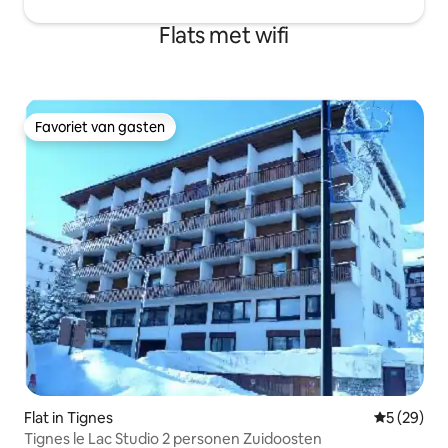
Flats met wifi
Favoriet van gasten
Favoriet van gasten
Flat in Tignes
Gemiddelde
5 (29)
Tignes le Lac Studio 2 personen Zuidoosten