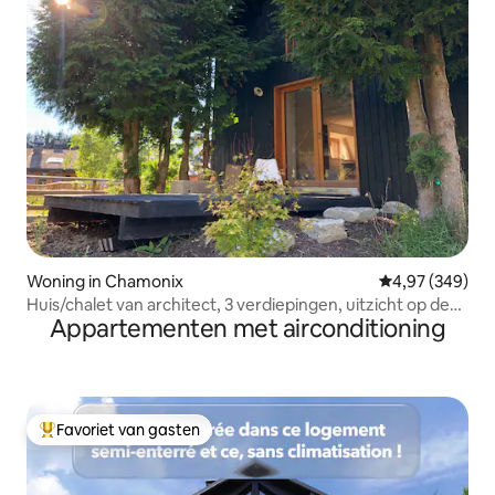
Woning in Chamonix
Gemiddelde beo
4,97 (349)
Huis/chalet van architect, 3 verdiepingen, uitzicht op de
Appartementen met airconditioning
Mont Blanc
Favoriet van gasten
Topfavoriet van gasten