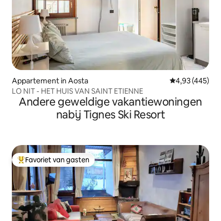
Appartement in Aosta
Gemiddelde beo
4,93 (445)
LO NIT - HET HUIS VAN SAINT ETIENNE
Andere geweldige vakantiewoningen
nabij Tignes Ski Resort
Favoriet van gasten
Topfavoriet van gasten