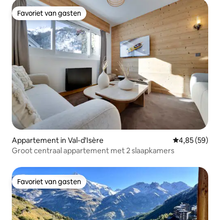
Favoriet van gasten
Favoriet van gasten
Appartement in Val-d'Isère
Gemiddelde be
4,85 (59)
Groot centraal appartement met 2 slaapkamers
Favoriet van gasten
Favoriet van gasten