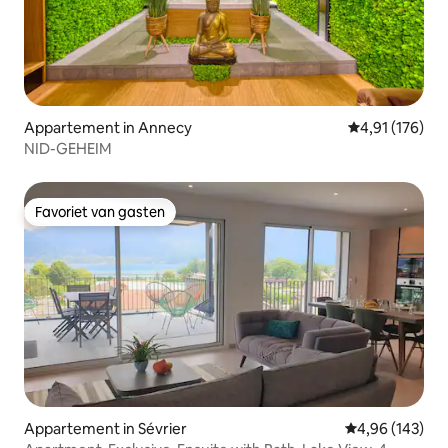
Appartement in Annecy
Gemiddelde beo
4,91 (176)
NID-GEHEIM
Favoriet van gasten
Favoriet van gasten
Appartement in Sévrier
Gemiddelde beo
4,96 (143)