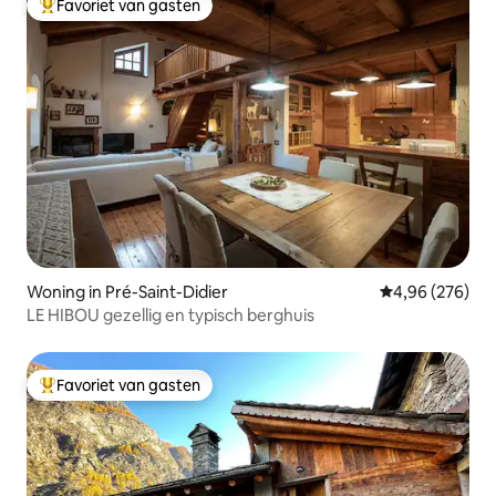
Favoriet van gasten
Topfavoriet van gasten
Woning in Pré-Saint-Didier
Gemiddelde beo
4,96 (276)
LE HIBOU gezellig en typisch berghuis
Favoriet van gasten
Topfavoriet van gasten