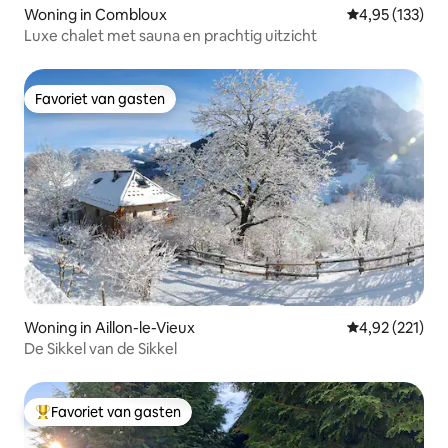
Woning in Combloux
Gemiddelde beo
4,95 (133)
Luxe chalet met sauna en prachtig uitzicht
Favoriet van gasten
Favoriet van gasten
Woning in Aillon-le-Vieux
Gemiddelde beo
4,92 (221)
De Sikkel van de Sikkel
Favoriet van gasten
Topfavoriet van gasten