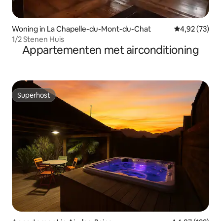
Woning in La Chapelle-du-Mont-du-Chat
Gemiddelde be
4,92 (73)
1/2 Stenen Huis
Appartementen met airconditioning
Superhost
Superhost