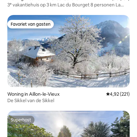
3* vakantiehuis op 3 km Lac du Bourget 8 personen La
Curtillette
Favoriet van gasten
Favoriet van gasten
Woning in Aillon-le-Vieux
Gemiddelde beo
4,92 (221)
De Sikkel van de Sikkel
Superhost
Superhost