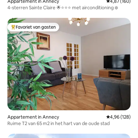
Appartement in Annecy
Gemiddelde beo
4,87 (160)
4-sterren Sainte Claire 🌟⭐️⭐️⭐️ met airconditioning ❄️
Favoriet van gasten
Topfavoriet van gasten
Appartement in Annecy
Gemiddelde beo
4,96 (128)
Ruime T2 van 65 m2 in het hart van de oude stad