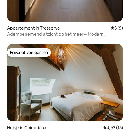
Appartement in Tresserve
Gemiddeld
5 (9)
Adembenemend uitzicht op het meer – Modern
appartement
Favoriet van gasten
Favoriet van gasten
Huisje in Chindrieux
Gemiddelde be
4,93 (15)