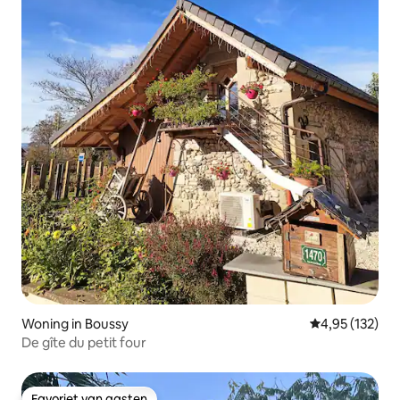
Woning in Boussy
Gemiddelde beo
4,95 (132)
De gîte du petit four
Favoriet van gasten