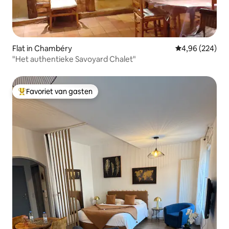
Flat in Chambéry
Gemiddelde beo
4,96 (224)
"Het authentieke Savoyard Chalet"
Favoriet van gasten
Topfavoriet van gasten