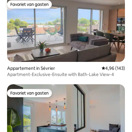
Favoriet van gasten
Favoriet van gasten
Appartement in Sévrier
Gemiddelde beo
4,96 (143)
Apartment-Exclusive-Ensuite with Bath-Lake View-4
Favoriet van gasten
Favoriet van gasten