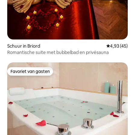
Schuur in Briord
Gemiddelde be
4,93 (45)
Romantische suite met bubbelbad en privésauna
Favoriet van gasten
Favoriet van gasten