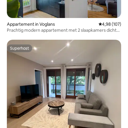
Appartement in Voglans
Gemiddelde beo
4,98 (107)
Prachtig modern appartement met 2 slaapkamers dicht
bij het meer
Superhost
Superhost