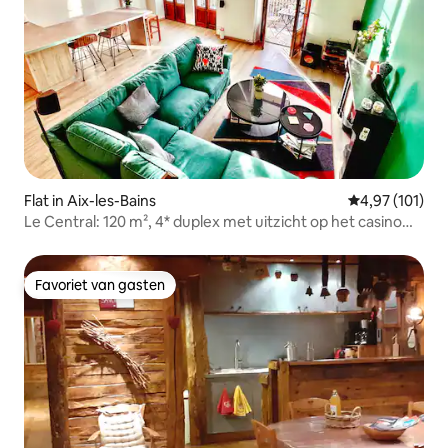
Flat in Aix-les-Bains
Gemiddelde beo
4,97 (101)
Le Central: 120 m², 4* duplex met uitzicht op het casino
van Aix
Favoriet van gasten
Favoriet van gasten