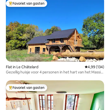
Favoriet van gasten
Topfavoriet van gasten
Flat in Le Châtelard
Gemiddelde beo
4,99 (134)
Gezellig huisje voor 4 personen in het hart van het Massif
des Bauges
Favoriet van gasten
Topfavoriet van gasten