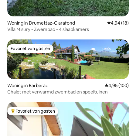
Woning in Drumettaz-Clarafond
Gemiddelde be
4,94 (18)
Villa Misury - Zwembad - 4 slaapkamers
Favoriet van gasten
Favoriet van gasten
Woning in Barberaz
Gemiddelde beo
4,95 (100)
Chalet met verwarmd zwembad en speeltuinen
Favoriet van gasten
Topfavoriet van gasten