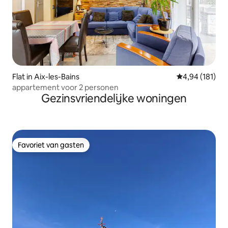
Flat in Aix-les-Bains
Gemiddelde beo
4,94 (181)
appartement voor 2 personen
Gezinsvriendelijke woningen
Favoriet van gasten
Favoriet van gasten