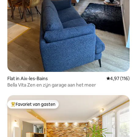
Flat in Aix-les-Bains
Gemiddelde beo
4,97 (116)
Bella Vita Zen en zijn garage aan het meer
Favoriet van gasten
Topfavoriet van gasten