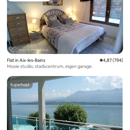
Flat in Aix-les-Bains
Gemiddelde beo
4,87 (794)
Mooie studio, stadscentrum, eigen garage.
Superhost
Superhost