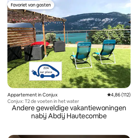
Favoriet van gasten
Favoriet van gasten
Appartement in Conjux
Gemiddelde beo
4,86 (112)
Conjux: T2 de voeten in het water
Andere geweldige vakantiewoningen
nabij Abdij Hautecombe