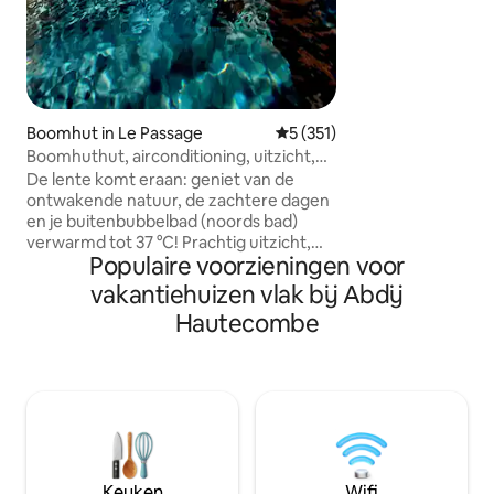
is een ponton toe
vertrek via paddleboard,
Annecy en de voet
je zullen verbaze
schoonheid. Een bevoorrechte
omgeving tussen 
en het Aravisgebe
Boomhut in Le Passage
Gemiddelde beoordeling van 
5 (351)
Boomhuthut, airconditioning, uitzicht,
privé spa met warm en koud water
De lente komt eraan: geniet van de
ontwakende natuur, de zachtere dagen
en je buitenbubbelbad (noords bad)
verwarmd tot 37 °C! Prachtig uitzicht,
Populaire voorzieningen voor
een gezellig interieur met een
videoprojector. Het perfecte
vakantiehuizen vlak bij Abdij
natuuruitstapje om te ontspannen en op
Hautecombe
te laden. ✨ Een speciale gelegenheid?
Maak uw verblijf nog specialer met onze
optie 'Romantisch' (bloemblaadjes,
ledkaarsen) of 'Sprankelende avond'
(met champagne). Perfect om je
partner te verrassen! (Details en prijzen
vind je hieronder in het gedeelte
'Overige opmerkingen' 👇).
Keuken
Wifi