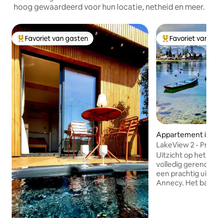
hoog gewaardeerd voor hun locatie, netheid en meer.
Favoriet van gasten
Favoriet van g
Topfavoriet van gasten
Topfavoriet van 
Appartement in V
-Lac
LakeView 2 - Prem
du lac
Uitzicht op het m
volledig gerenovee
een prachtig uitzi
Annecy. Het balkon
je in staat om er v
Ideaal gelegen, o
het strand. Tege