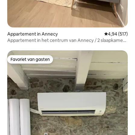
Appartement in Annecy
Gemiddelde beo
4,94 (517)
Appartement in het centrum van Annecy / 2 slaapkamers
/ parkeerplaats
Favoriet van gasten
Favoriet van gasten