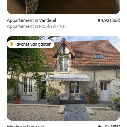
Appartement in Vandeuil
Gemiddelde beo
4,92 (368)
Appartement in Moulin d 'Irval
Favoriet van gasten
Topfavoriet van gasten
Woning in Meurival
Gemiddelde beo
4,94 (156)