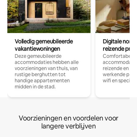
Volledig gemeubileerde
Digitale nom
vakantiewoningen
reizende prof
Deze gemeubileerde
Comfortabele
accommodaties hebben alle
accommodatie
voorzieningen van thuis, van
reizende en op
rustige berghutten tot
werkende profe
handige appartementen
wifi en special
midden in de stad.
Voorzieningen en voordelen voor
langere verblijven