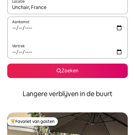
Locatie
Wanneer er resultaten beschikbaar zijn, maak je een keuze met 
Aankomst
Vertrek
Zoeken
Langere verblijven in de buurt
Favoriet van gasten
Topfavoriet van gasten