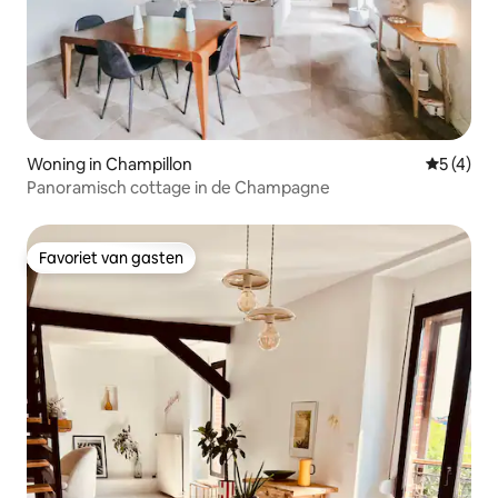
Woning in Champillon
Gemiddeld
5 (4)
Panoramisch cottage in de Champagne
Favoriet van gasten
Favoriet van gasten