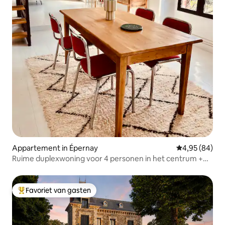
Appartement in Épernay
Gemiddelde be
4,95 (84)
Ruime duplexwoning voor 4 personen in het centrum +
garage gesloten
Favoriet van gasten
Topfavoriet van gasten