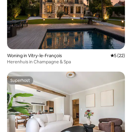
Woning in Vitry-le-François
Gemiddelde
5 (22)
Herenhuis in Champagne & Spa
Superhost
Superhost