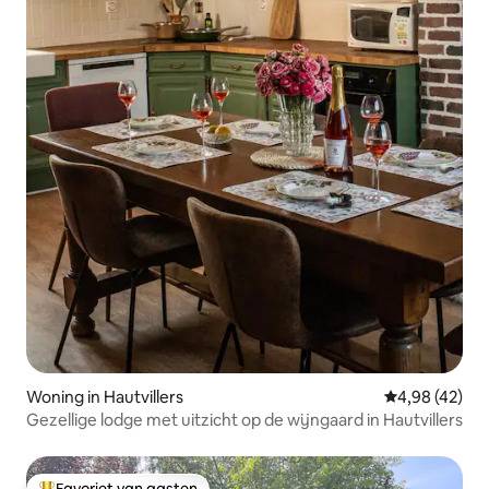
Woning in Hautvillers
Gemiddelde be
4,98 (42)
Gezellige lodge met uitzicht op de wijngaard in Hautvillers
Favoriet van gasten