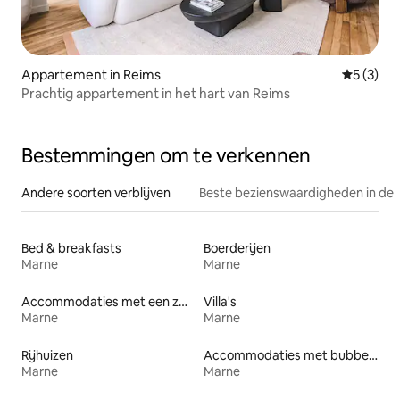
Appartement in Reims
Gemiddeld
5 (3)
Prachtig appartement in het hart van Reims
Bestemmingen om te verkennen
Andere soorten verblijven
Beste bezienswaardigheden in de 
Bed & breakfasts
Boerderijen
Marne
Marne
Accommodaties met een zwembad
Villa's
Marne
Marne
Rijhuizen
Accommodaties met bubbelbad
Marne
Marne