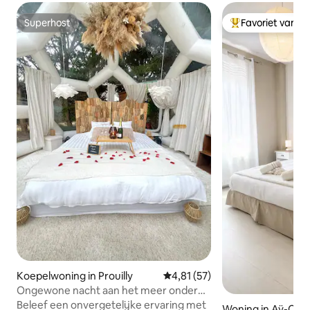
Superhost
Favoriet van g
Superhost
Topfavoriet van 
Koepelwoning in Prouilly
Gemiddelde beoordeling van 4,
4,81 (57)
Ongewone nacht aan het meer onder
een koepel
Beleef een onvergetelijke ervaring met
Woning in Aÿ-Ch