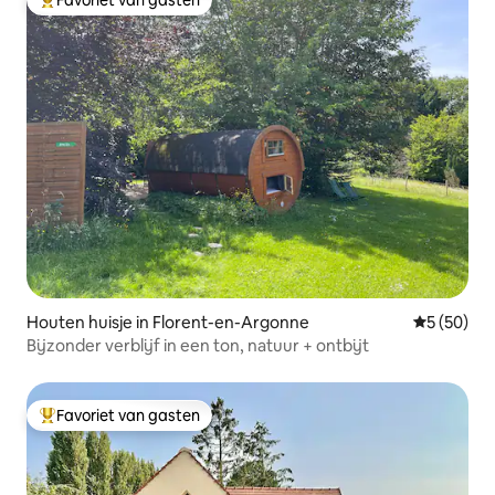
Topfavoriet van gasten
Houten huisje in Florent-en-Argonne
Gemiddelde
5 (50)
Bijzonder verblijf in een ton, natuur + ontbijt
Favoriet van gasten
Topfavoriet van gasten