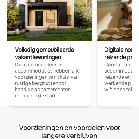
Volledig gemeubileerde
Digitale nom
vakantiewoningen
reizende prof
Deze gemeubileerde
Comfortabele
accommodaties hebben alle
accommodatie
voorzieningen van thuis, van
reizende en op
rustige berghutten tot
werkende profe
handige appartementen
wifi en special
midden in de stad.
Voorzieningen en voordelen voor
langere verblijven