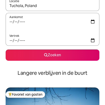
Locatie
Wanneer er resultaten beschikbaar zijn, maak je een keuze met 
Aankomst
Vertrek
Zoeken
Langere verblijven in de buurt
Favoriet van gasten
Topfavoriet van gasten