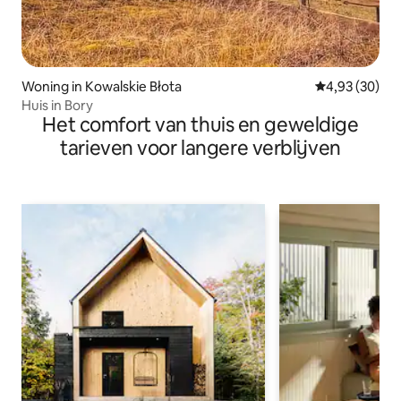
Woning in Kowalskie Błota
Gemiddelde be
4,93 (30)
Huis in Bory
Het comfort van thuis en geweldige
tarieven voor langere verblijven