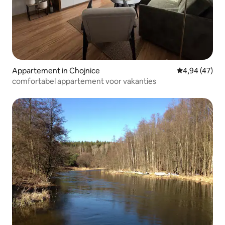
Appartement in Chojnice
Gemiddelde be
4,94 (47)
comfortabel appartement voor vakanties