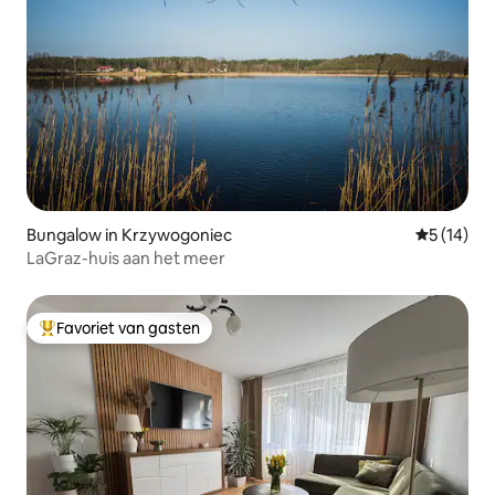
Bungalow in Krzywogoniec
Gemiddelde
5 (14)
LaGraz-huis aan het meer
Favoriet van gasten
Topfavoriet van gasten