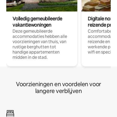
Volledig gemeubileerde
Digitale nom
vakantiewoningen
reizende prof
Deze gemeubileerde
Comfortabele
accommodaties hebben alle
accommodatie
voorzieningen van thuis, van
reizende en op
rustige berghutten tot
werkende profe
handige appartementen
wifi en special
midden in de stad.
Voorzieningen en voordelen voor
langere verblijven