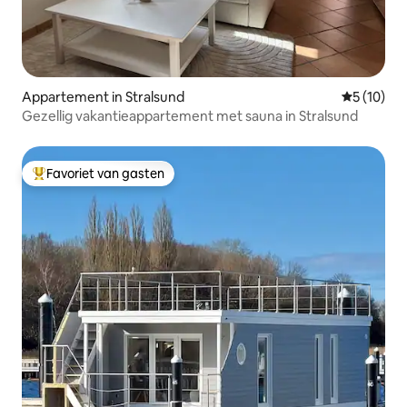
Appartement in Stralsund
Gemiddelde
5 (10)
Gezellig vakantieappartement met sauna in Stralsund
Favoriet van gasten
Topfavoriet van gasten