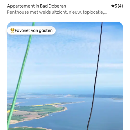
Appartement in Bad Doberan
Gemiddeld
5 (4)
Penthouse met weids uitzicht, nieuw, toplocatie,
dakterras
Favoriet van gasten
Topfavoriet van gasten