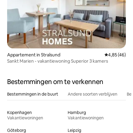
Appartement in Stralsund
Gemiddelde be
4,85 (46)
Sankt Marien - vakantiewoning Superior 3 kamers
Bestemmingen om te verkennen
Bestemmingen in de buurt
Andere soorten verblijven
Bes
Kopenhagen
Hamburg
Vakantiewoningen
Vakantiewoningen
Göteborg
Leipzig