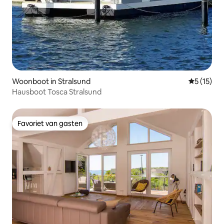
Woonboot in Stralsund
Gemiddeld
5 (15)
Hausboot Tosca Stralsund
Favoriet van gasten
Favoriet van gasten