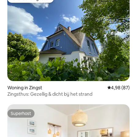
Favoriet van gasten
Woning in Zingst
Gemiddelde be
4,98 (87)
Zingsthus: Gezellig & dicht bij het strand
Superhost
Superhost