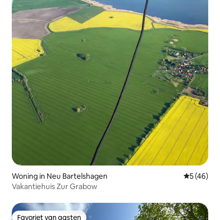
Woning in Neu Bartelshagen
Gemiddelde
5 (46)
Vakantiehuis Zur Grabow
Favoriet van gasten