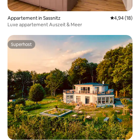
Appartement in Sassnitz
Gemiddelde be
4,94 (18)
Luxe appartement Auszeit & Meer
Superhost
Superhost