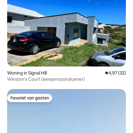
Woning in Signal Hill
Gemiddelde be
4,97 (32)
Winston's Court (eenpersoonskamer)
Favoriet van gasten
Favoriet van gasten