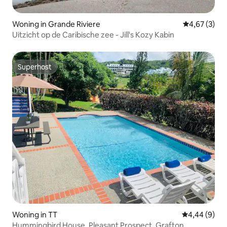
Woning in Grande Riviere
Gemiddelde b
4,67 (3)
Uitzicht op de Caribische zee - Jill's Kozy Kabin
Superhost
Superhost
Woning in TT
Gemiddelde b
4,44 (9)
Hummingbird House, Pleasant Prospect, Grafton