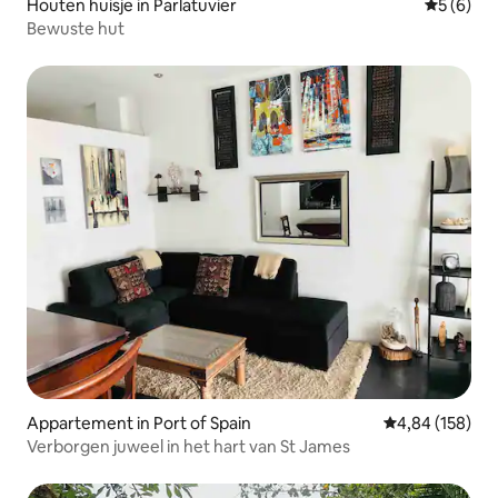
Houten huisje in Parlatuvier
Gemiddeld
5 (6)
Bewuste hut
Appartement in Port of Spain
Gemiddelde beo
4,84 (158)
Verborgen juweel in het hart van St James