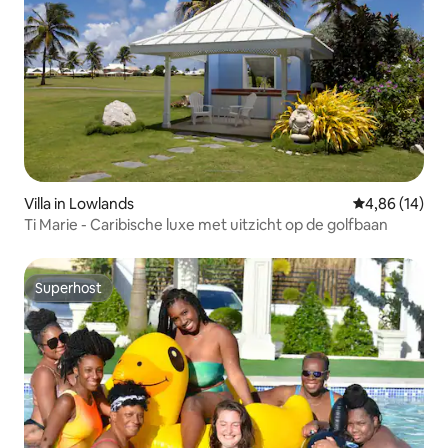
Villa in Lowlands
Gemiddelde be
4,86 (14)
Ti Marie - Caribische luxe met uitzicht op de golfbaan
Superhost
Superhost