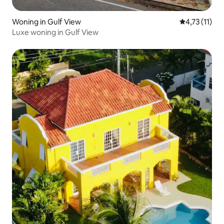
Woning in Gulf View
Gemiddelde b
4,73 (11)
Luxe woning in Gulf View