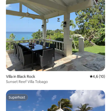
Villa in Black Rock
Gemiddelde b
4,6 (10)
Sunset Reef Villa Tobago
Superhost
Superhost