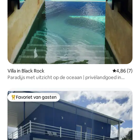
Villa in Black Rock
Gemiddelde b
4,86 (7)
Paradijs met uitzicht op de oceaan | privélandgoed in
Grafton
Favoriet van gasten
Topfavoriet van gasten