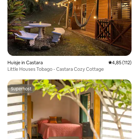
Huisje in Castara
Gemiddelde be
4,85 (112)
Little Houses Tobago - Castara Cozy Cottage
Superhost
Superhost