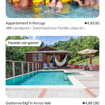
Appartement in Moruga
Gemiddelde b
4,83 (6)
4BR Landgoed + Zwembad voor familie-uitjes en
evenementen
Favoriet van gasten
Favoriet van gasten
Gastenverblijf in Arnos Vale
Gemiddelde be
4,88 (26)