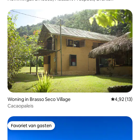
Woning in Brasso Seco Village
Gemiddelde be
4,92 (13)
Cacaopaleis
Favoriet van gasten
Favoriet van gasten