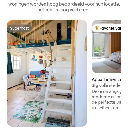
woningen worden hoog beoordeeld voor hun locatie,
netheid en nog veel meer.
Superhost
Favoriet van g
Superhost
Topfavoriet van 
Appartement in Po
Stijlvolle stedeli
(Corner House)
Deze onlangs ger
moderne ruimte o
de perfecte uitval
die wil werken of s
— het ligt op een
de oudste bar in d
steenworp afstand