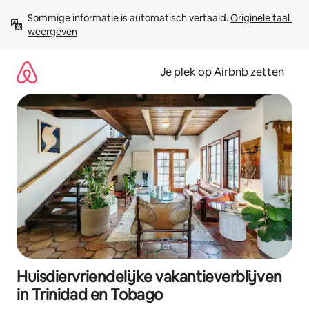
Ga
Sommige informatie is automatisch vertaald. 
Originele taal 
direct
weergeven
naar
inhoud
Je plek op Airbnb zetten
Huisdiervriendelijke vakantieverblijven
in Trinidad en Tobago