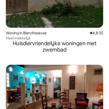
Woning in Blanchisseuse
Gemiddelde 
4,8 (5)
Heel makkelijk
Huisdiervriendelijke woningen met
zwembad