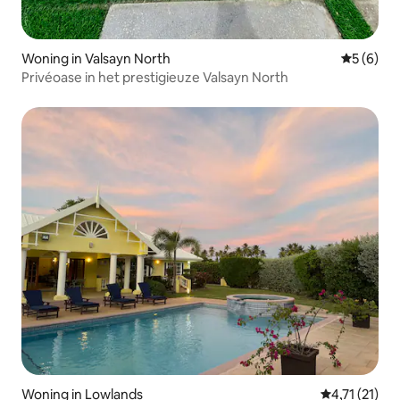
Woning in Valsayn North
Gemiddeld
5 (6)
Privéoase in het prestigieuze Valsayn North
Woning in Lowlands
Gemiddelde b
4,71 (21)