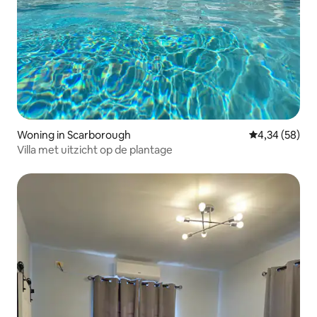
Woning in Scarborough
Gemiddelde be
4,34 (58)
Villa met uitzicht op de plantage