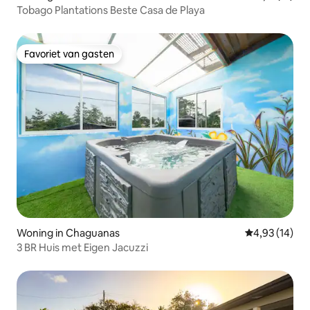
Tobago Plantations Beste Casa de Playa
Favoriet van gasten
Favoriet van gasten
Woning in Chaguanas
Gemiddelde be
4,93 (14)
3 BR Huis met Eigen Jacuzzi