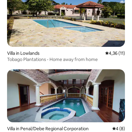
Villa in Lowlands
Gemiddelde b
4,36 (11)
Tobago Plantations - Home away from home
Villa in Penal/Debe Regional Corporation
Gemiddeld
4 (8)