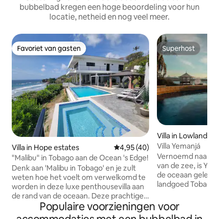
bubbelbad kregen een hoge beoordeling voor hun
locatie, netheid en nog veel meer.
Favoriet van gasten
Superhost
Favoriet van gasten
Superhost
Villa in Lowlands
Villa Yemanjá
Villa in Hope estates
Gemiddelde beoordeling van 4,
4,95 (40)
Vernoemd naar de 
"Malibu" in Tobago aan de Ocean 's Edge!
van de zee, is Yema
Denk aan 'Malibu in Tobago' en je zult
de oceaan gelegen
weten hoe het voelt om verwelkomd te
landgoed Tobago Pl
worden in deze luxe penthousevilla aan
koloniale architect
de rand van de oceaan. Deze prachtige
versterkt door ee
Populaire voorzieningen voor
villa met 3 slaapkamers ligt in Hope
aangelegde tropisc
Estate, op ongeveer 10 minuten rijden