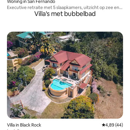
Woning in San Fernando
Executive retraite met 5 slaapkamers, uitzicht op zee en
Villa's met bubbelbad
zwembad
Villa in Black Rock
Gemiddelde be
4,89 (44)