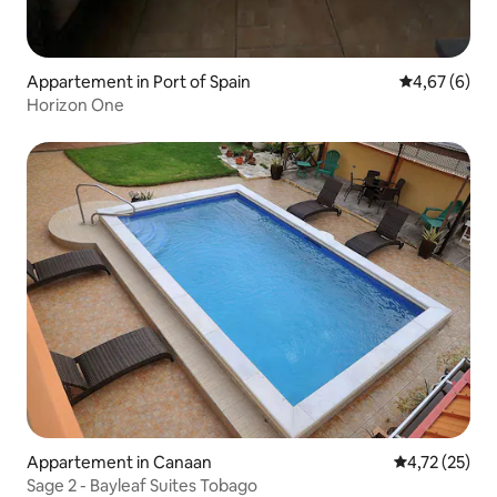
Appartement in Port of Spain
Gemiddelde b
4,67 (6)
Horizon One
Appartement in Canaan
Gemiddelde be
4,72 (25)
Sage 2 - Bayleaf Suites Tobago