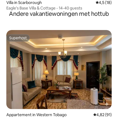
Villa in Scarborough
Gemiddelde 
4,5 (18)
Eagle's Base Villa & Cottage - 14-40 guests
Andere vakantiewoningen met hottub
Superhost
Superhost
Appartement in Western Tobago
Gemiddelde be
4,82 (91)