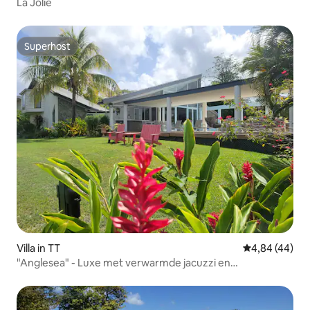
La Jolie
Superhost
Superhost
Villa in TT
Gemiddelde be
4,84 (44)
"Anglesea" - Luxe met verwarmde jacuzzi en
stoomcabine