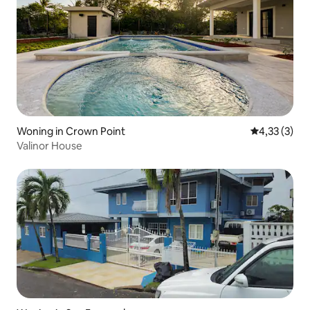
Woning in Crown Point
Gemiddelde b
4,33 (3)
Valinor House