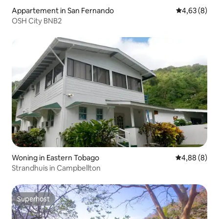
Appartement in San Fernando
Gemiddelde b
4,63 (8)
OSH City BNB2
Woning in Eastern Tobago
Gemiddelde b
4,88 (8)
Strandhuis in Campbellton
Superhost
Superhost