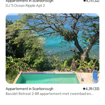
Appartement in Scarborough
Gemiddelde be
4,75 (32)
DJ 'S Ocean Ripple Apt 2
Appartement in Scarborough
Gemiddelde be
4,39 (33)
Bacolet Retreat 2-BR appartement met zwembad en
uitzicht op zee