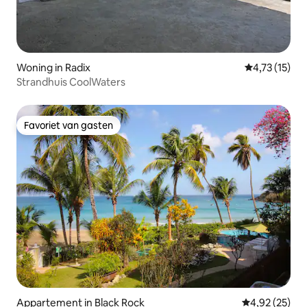
Woning in Radix
Gemiddelde b
4,73 (15)
Strandhuis CoolWaters
Favoriet van gasten
Favoriet van gasten
Appartement in Black Rock
Gemiddelde be
4,92 (25)