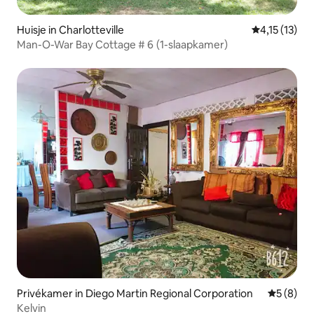
Huisje in Charlotteville
Gemiddelde b
4,15 (13)
Man-O-War Bay Cottage # 6 (1-slaapkamer)
Privékamer in Diego Martin Regional Corporation
Gemiddeld
5 (8)
Kelvin