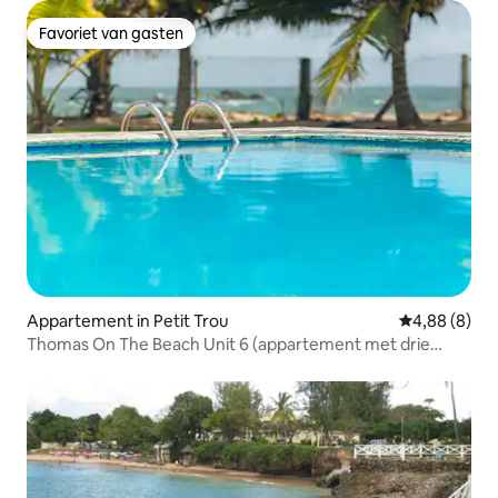
Favoriet van gasten
Favoriet van gasten
Appartement in Petit Trou
Gemiddelde b
4,88 (8)
Thomas On The Beach Unit 6 (appartement met drie
slaapkamers)