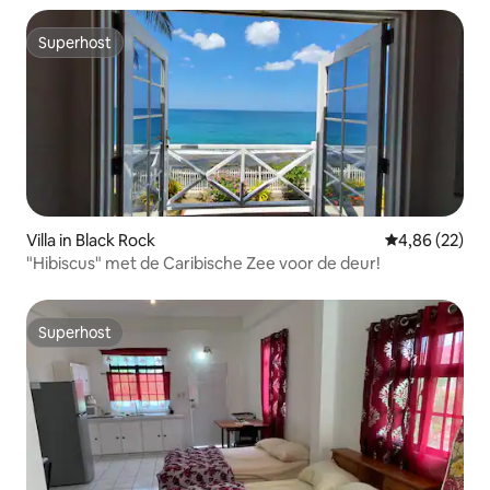
Superhost
Superhost
Villa in Black Rock
Gemiddelde be
4,86 (22)
"Hibiscus" met de Caribische Zee voor de deur!
Superhost
Superhost