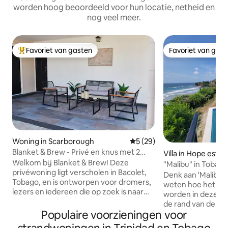
worden hoog beoordeeld voor hun locatie, netheid en
nog veel meer.
Favoriet van gasten
Favoriet van gas
Topfavoriet van gasten
Favoriet van gas
Woning in Scarborough
Gemiddelde beoordeling van
5 (29)
Blanket & Brew - Privé en knus met 2
Villa in Hope estat
slaapkamers
Welkom bij Blanket & Brew! Deze
"Malibu" in Tobago
privéwoning ligt verscholen in Bacolet,
Denk aan 'Malibu i
Tobago, en is ontworpen voor dromers,
weten hoe het vo
lezers en iedereen die op zoek is naar
worden in deze lu
een beetje rust. Binnen vind je: • Pluchen
de rand van de oceaan. Deze 
dekens en plaids voor ultiem knuffelen •
Populaire voorzieningen voor
villa met 3 slaapka
Een zelfbedieningsstation voor koffie en
Estate, op ongeve