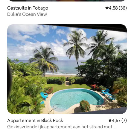
Gastsuite in Tobago
Gemiddelde be
4,58 (36)
Duke's Ocean View
Appartement in Black Rock
Gemiddelde b
4,57 (7)
Gezinsvriendelijk appartement aan het strand met
uitzicht op het zwembad/de oceaan