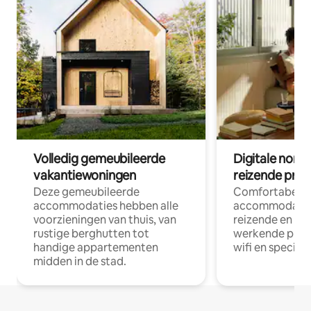
Volledig gemeubileerde
Digitale nom
vakantiewoningen
reizende prof
Deze gemeubileerde
Comfortabele
accommodaties hebben alle
accommodatie
voorzieningen van thuis, van
reizende en op
rustige berghutten tot
werkende profe
handige appartementen
wifi en special
midden in de stad.