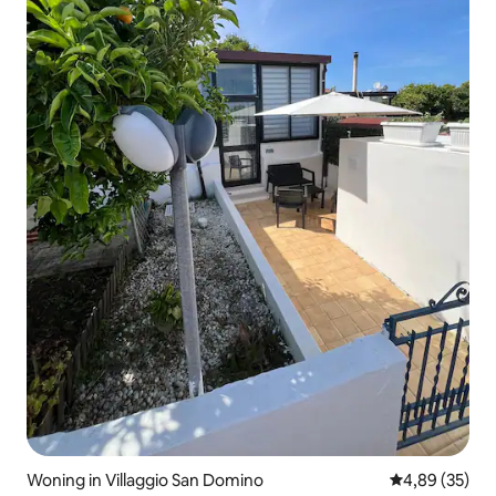
Woning in Villaggio San Domino
Gemiddelde be
4,89 (35)