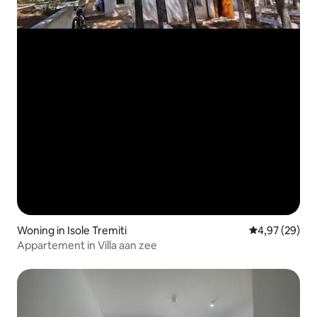
Woning in Isole Tremiti
Gemiddelde be
4,97 (29)
Appartement in Villa aan zee