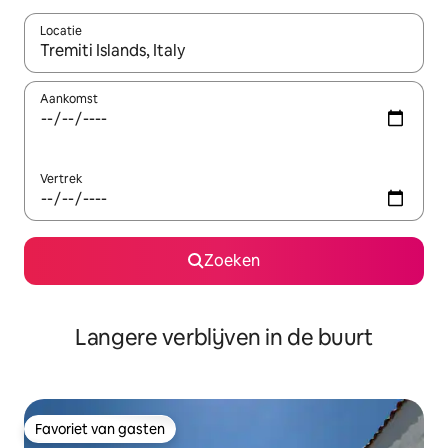
Locatie
Wanneer er resultaten beschikbaar zijn, maak je een keuze met 
Aankomst
Vertrek
Zoeken
Langere verblijven in de buurt
Favoriet van gasten
Favoriet van gasten