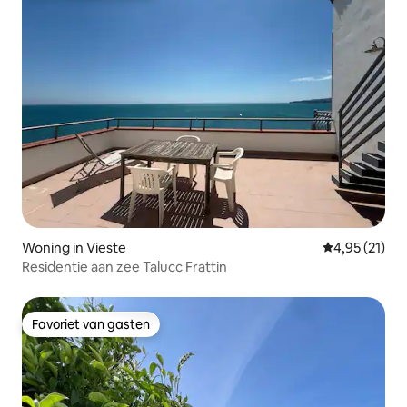
Woning in Vieste
Gemiddelde be
4,95 (21)
Residentie aan zee Talucc Frattin
Favoriet van gasten
Favoriet van gasten