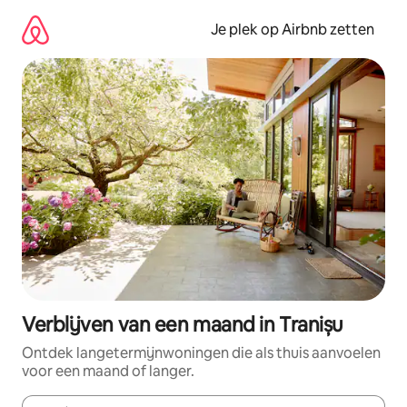
Ga
direct
Je plek op Airbnb zetten
naar
inhoud
Verblijven van een maand in Tranișu
Ontdek langetermijnwoningen die als thuis aanvoelen
voor een maand of langer.