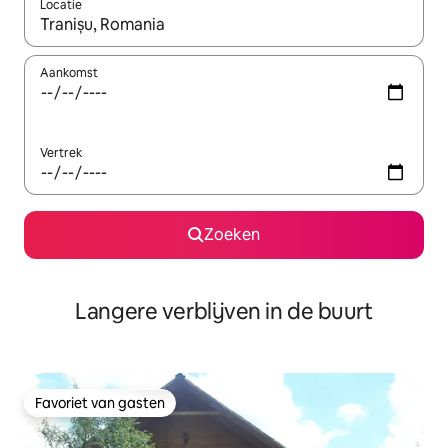
Locatie
Wanneer er resultaten beschikbaar zijn, maak je een keuze met 
Aankomst
Vertrek
Zoeken
Langere verblijven in de buurt
Favoriet van gasten
Favoriet van gasten