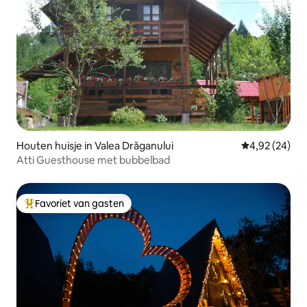
Houten huisje in Valea Drăganului
Gemiddelde be
4,92 (24)
Atti Guesthouse met bubbelbad
Favoriet van gasten
Topfavoriet van gasten