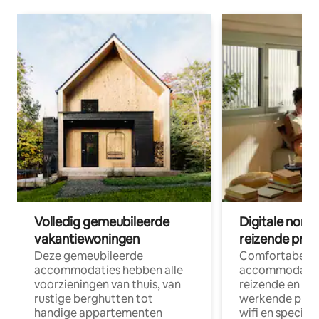
Volledig gemeubileerde
Digitale nom
vakantiewoningen
reizende prof
Deze gemeubileerde
Comfortabele
accommodaties hebben alle
accommodatie
voorzieningen van thuis, van
reizende en op
rustige berghutten tot
werkende profe
handige appartementen
wifi en special