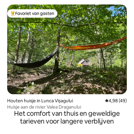
Favoriet van gasten
Topfavoriet van gasten
Houten huisje in Lunca Vișagului
Gemiddelde be
4,98 (49)
Huisje aan de rivier Valea Draganului
Het comfort van thuis en geweldige
tarieven voor langere verblijven