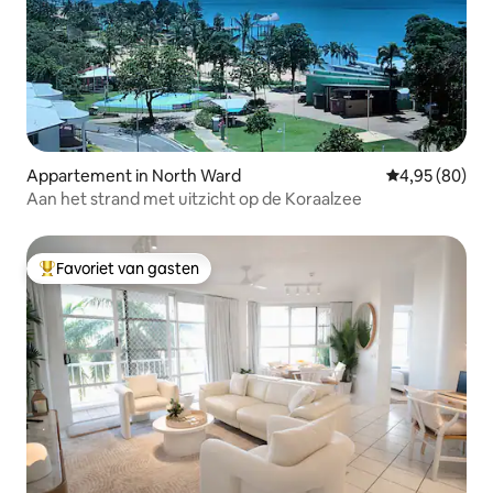
Appartement in North Ward
Gemiddelde be
4,95 (80)
Aan het strand met uitzicht op de Koraalzee
Favoriet van gasten
Topfavoriet van gasten