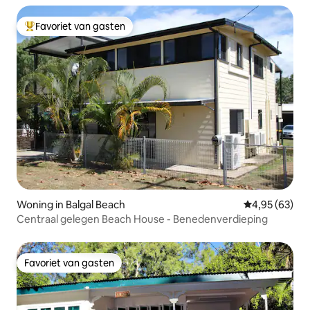
Favoriet van gasten
Topfavoriet van gasten
Woning in Balgal Beach
Gemiddelde be
4,95 (63)
Centraal gelegen Beach House - Benedenverdieping
Favoriet van gasten
Favoriet van gasten