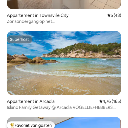
Appartement in Townsville City
Gemiddelde
5 (43)
Zonsondergang op het
strand/Zwembad/Tennis/FlindersStWharTSV
Superhost
Superhost
Appartement in Arcadia
Gemiddelde beo
4,76 (165)
Island Family Getaway @ Arcadia VOGELLIEFHEBBERS
GENIETEN VAN
Favoriet van gasten
Topfavoriet van gasten