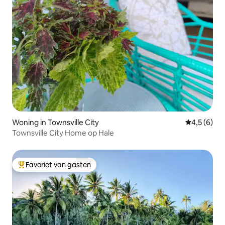
Woning in Townsville City
Gemiddelde 
4,5 (6)
Townsville City Home op Hale
Favoriet van gasten
Topfavoriet van gasten