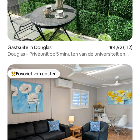
Gastsuite in Douglas
Gemiddelde be
4,92 (112)
Douglas – Privéunit op 5 minuten van de universiteit en
het ziekenhuis
Favoriet van gasten
Topfavoriet van gasten