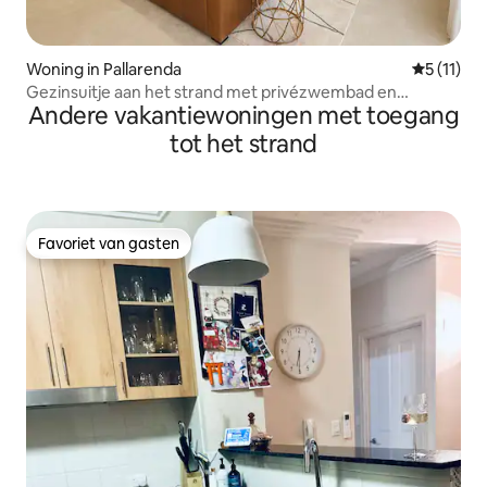
Woning in Pallarenda
Gemiddeld
5 (11)
Gezinsuitje aan het strand met privézwembad en
Andere vakantiewoningen met toegang
parkeergelegenheid
tot het strand
Favoriet van gasten
Favoriet van gasten