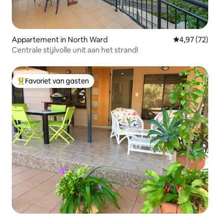
Appartement in North Ward
Gemiddelde be
4,97 (72)
Centrale stijlvolle unit aan het strand!
Favoriet van gasten
Topfavoriet van gasten