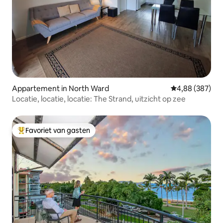
Appartement in North Ward
Gemiddelde beo
4,88 (387)
Locatie, locatie, locatie: The Strand, uitzicht op zee
Favoriet van gasten
Topfavoriet van gasten