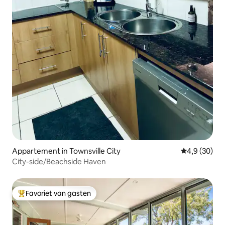
Appartement in Townsville City
Gemiddelde b
4,9 (30)
City-side/Beachside Haven
Favoriet van gasten
Topfavoriet van gasten