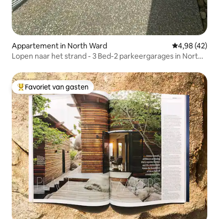
Appartement in North Ward
Gemiddelde be
4,98 (42)
Lopen naar het strand - 3 Bed-2 parkeergarages in North
Ward
Favoriet van gasten
Topfavoriet van gasten