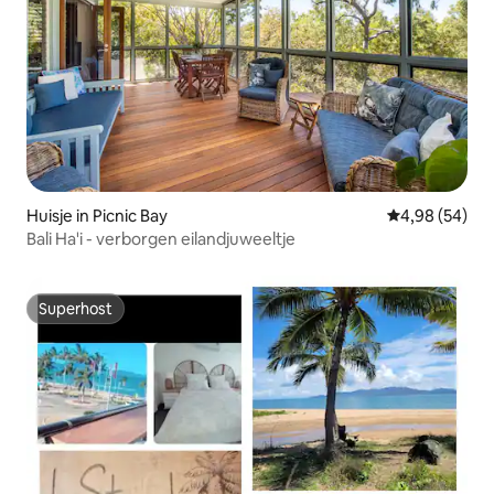
Huisje in Picnic Bay
Gemiddelde be
4,98 (54)
Bali Ha'i - verborgen eilandjuweeltje
Superhost
Superhost