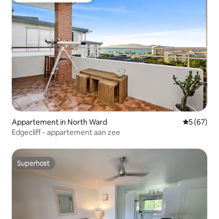
Appartement in North Ward
Gemiddelde
5 (67)
Edgecliff - appartement aan zee
Superhost
Superhost