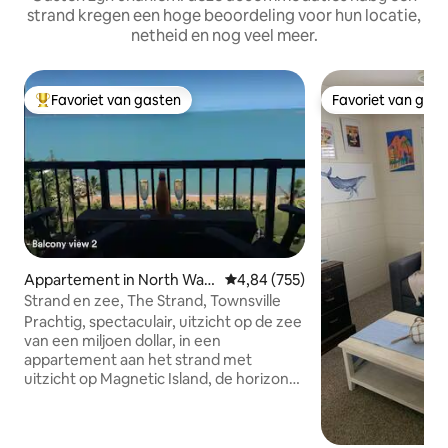
strand kregen een hoge beoordeling voor hun locatie,
netheid en nog veel meer.
Favoriet van gasten
Favoriet van gas
Topfavoriet van gasten
Favoriet van gas
Appartement in North War
Gemiddelde beoordeling van 4,8
4,84 (755)
d
Strand en zee, The Strand, Townsville
Prachtig, spectaculair, uitzicht op de zee
van een miljoen dollar, in een
appartement aan het strand met
uitzicht op Magnetic Island, de horizon
en de hele Strand Esplanade. Bekijk en
luister naar de oceaan vanuit je
appartement en val in slaap met het