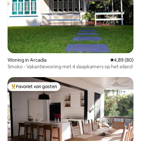
Woning in Arcadia
Gemiddelde be
4,89 (80)
Smoko - Vakantiewoning met 4 slaapkamers op het eiland
Favoriet van gasten
Topfavoriet van gasten