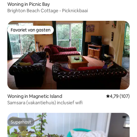
Woning in Picnic Bay
Brighton Beach Cottage - Picknickbaai
Favoriet van gasten
Favoriet van gasten
Woning in Magnetic Island
Gemiddelde beo
4,79 (107)
Samsara (vakantiehuis) inclusief wifi
Superhost
Superhost