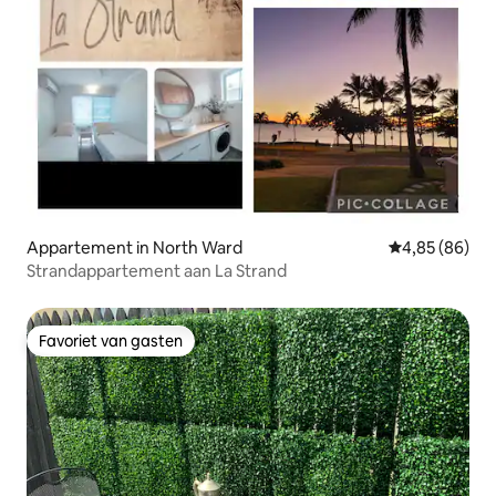
Appartement in North Ward
Gemiddelde be
4,85 (86)
Strandappartement aan La Strand
Favoriet van gasten
Favoriet van gasten