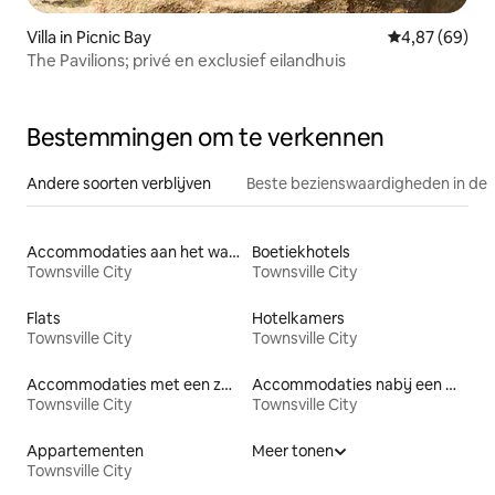
Villa in Picnic Bay
Gemiddelde be
4,87 (69)
The Pavilions; privé en exclusief eilandhuis
Bestemmingen om te verkennen
Andere soorten verblijven
Beste bezienswaardigheden in de 
Accommodaties aan het water
Boetiekhotels
Townsville City
Townsville City
Flats
Hotelkamers
Townsville City
Townsville City
Accommodaties met een zwembad
Accommodaties nabij een meer
Townsville City
Townsville City
Appartementen
Meer tonen
Townsville City