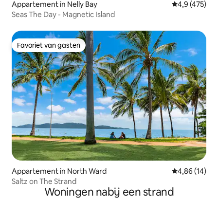
Appartement in Nelly Bay
Gemiddelde be
4,9 (475)
Seas The Day - Magnetic Island
Favoriet van gasten
Favoriet van gasten
Appartement in North Ward
Gemiddelde be
4,86 (14)
Saltz on The Strand
Woningen nabij een strand