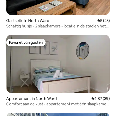
Gastsuite in North Ward
Gemiddelde
5 (23)
Schattig huisje - 2 slaapkamers - locatie in de stad en het
strand
Favoriet van gasten
Favoriet van gasten
Appartement in North Ward
Gemiddelde be
4,87 (39)
Comfort aan de kust - appartement met één slaapkamer
aan het strand