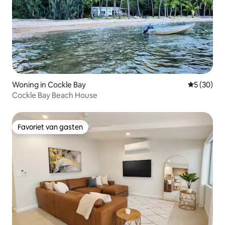
Woning in Cockle Bay
Gemiddelde
5 (30)
Cockle Bay Beach House
Favoriet van gasten
Favoriet van gasten