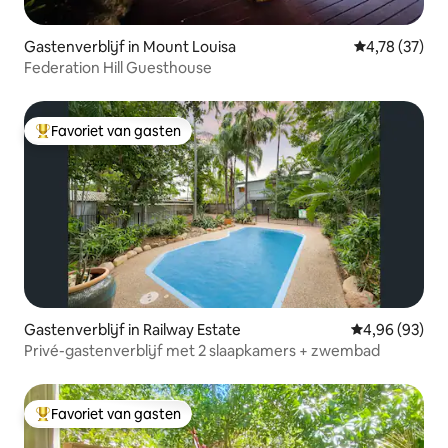
Gastenverblijf in Mount Louisa
Gemiddelde be
4,78 (37)
Federation Hill Guesthouse
Favoriet van gasten
Topfavoriet van gasten
Gastenverblijf in Railway Estate
Gemiddelde be
4,96 (93)
Privé-gastenverblijf met 2 slaapkamers + zwembad
Favoriet van gasten
Topfavoriet van gasten