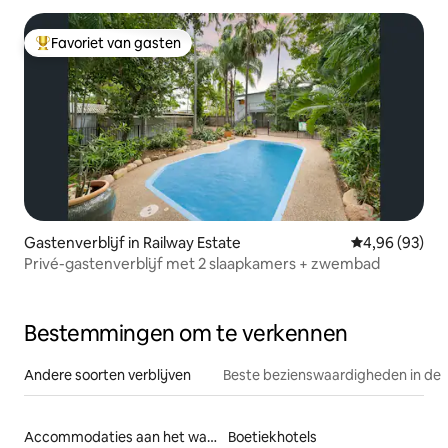
Favoriet van gasten
Topfavoriet van gasten
Gastenverblijf in Railway Estate
Gemiddelde be
4,96 (93)
Privé-gastenverblijf met 2 slaapkamers + zwembad
Bestemmingen om te verkennen
Andere soorten verblijven
Beste bezienswaardigheden in de 
Accommodaties aan het water
Boetiekhotels