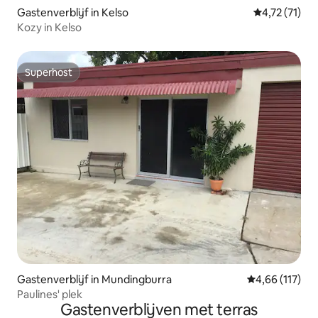
Gastenverblijf in Kelso
Gemiddelde b
4,72 (71)
Kozy in Kelso
Superhost
Superhost
Gastenverblijf in Mundingburra
Gemiddelde beo
4,66 (117)
Paulines' plek
Gastenverblijven met terras