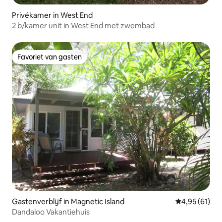
Privékamer in West End
2 b/kamer unit in West End met zwembad
Favoriet van gasten
Favoriet van gasten
Gastenverblijf in Magnetic Island
Gemiddelde be
4,95 (61)
Dandaloo Vakantiehuis