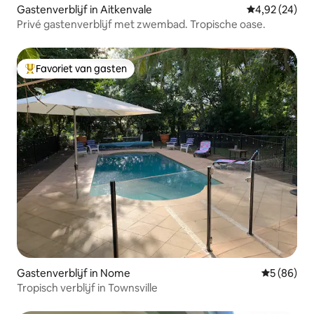
Gastenverblijf in Aitkenvale
Gemiddelde be
4,92 (24)
Privé gastenverblijf met zwembad. Tropische oase.
Favoriet van gasten
Topfavoriet van gasten
Gastenverblijf in Nome
Gemiddelde
5 (86)
Tropisch verblijf in Townsville