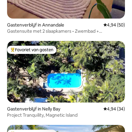
Gastenverblijf in Annandale
Gemiddelde be
4,94 (50)
Gastensuite met 2 slaapkamers • Zwembad +
fitnessruimte • Dichtbij JCU en ziekenhuis
Favoriet van gasten
Topfavoriet van gasten
Gastenverblijf in Nelly Bay
Gemiddelde be
4,94 (34)
Project Tranquility, Magnetic Island