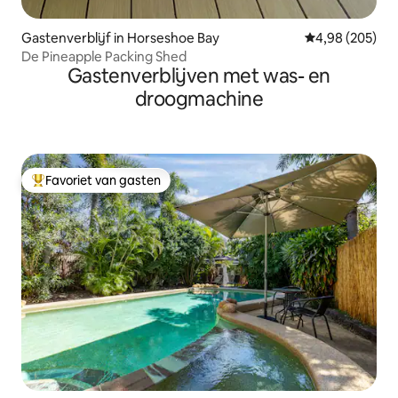
Gastenverblijf in Horseshoe Bay
Gemiddelde beo
4,98 (205)
De Pineapple Packing Shed
Gastenverblijven met was- en
droogmachine
Favoriet van gasten
Topfavoriet van gasten