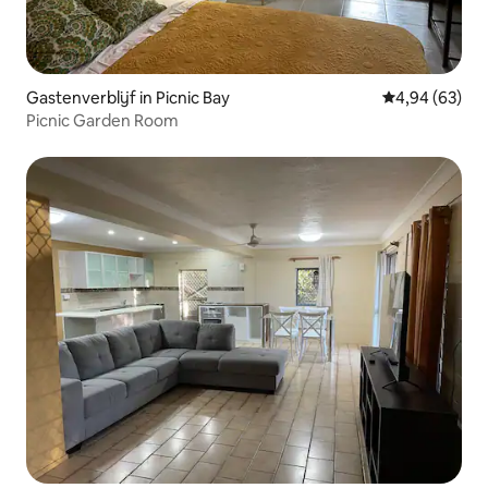
Gastenverblijf in Picnic Bay
Gemiddelde be
4,94 (63)
Picnic Garden Room