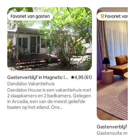
Favoriet van gasten
Favoriet van g
Favoriet van gasten
Topfavoriet van 
Gastenverblijf in Magnetic Isl
Gemiddelde beoordeling van 4,
4,95 (61)
and
Dandaloo Vakantiehuis
Dandaloo House is een vakantiehuis met
2 slaapkamers en 2 badkamers. Gelegen
in Arcadia, een van de meest geliefde
baaien op het eiland. Ons
dichtstbijzijnde strand, Alma Bay, ligt op
slechts vijf minuten lopen en beschikt
over een bewaakte, veilige omgeving
Gastenverblijf in
voor het hele gezin. Ons vakantiehuis is
Gastensuite met 2