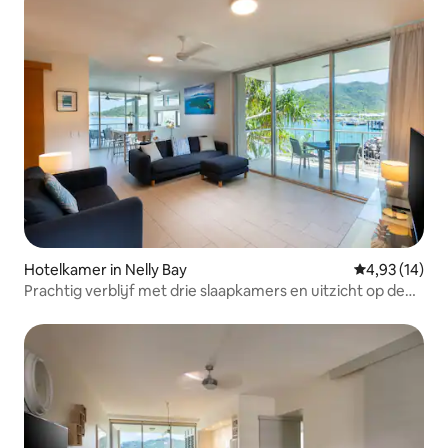
Hotelkamer in Nelly Bay
Gemiddelde be
4,93 (14)
Prachtig verblijf met drie slaapkamers en uitzicht op de
oceaan 2+ & bespaar