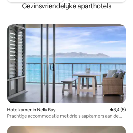
Gezinsvriendelijke aparthotels
Hotelkamer in Nelly Bay
Gemiddelde
3,4 (5)
Prachtige accommodatie met drie slaapkamers aan de
oceaan, verblijf twee nachten en bespaar