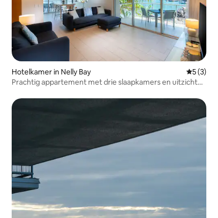
Hotelkamer in Nelly Bay
Gemiddeld
5 (3)
Prachtig appartement met drie slaapkamers en uitzicht
op de oceaan