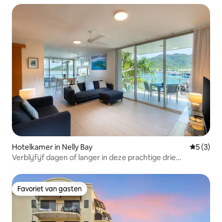
Hotelkamer in Nelly Bay
Gemiddeld
5 (3)
Verblijfijf dagen of langer in deze prachtige drie
slaapkamers met zeezicht en bespaar
Favoriet van gasten
Favoriet van gasten