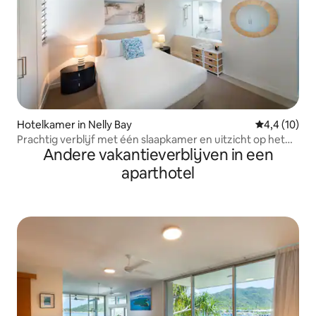
Hotelkamer in Nelly Bay
Gemiddelde b
4,4 (10)
Prachtig verblijf met één slaapkamer en uitzicht op het
Andere vakantieverblijven in een
resort 3+ & bespaar
aparthotel