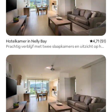
Hotelkamer in Nelly Bay
Gemiddelde b
4,71 (51)
Prachtig verblijf met twee slaapkamers en uitzicht op het
resort 2+ en bespaar