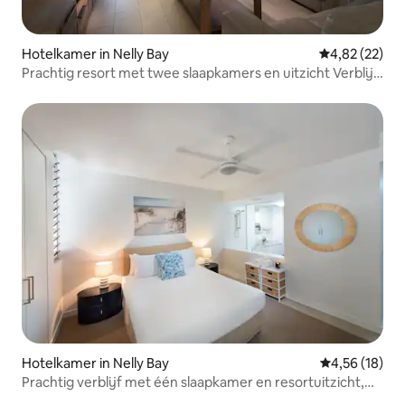
Hotelkamer in Nelly Bay
Gemiddelde be
4,82 (22)
Prachtig resort met twee slaapkamers en uitzicht Verblijf
3+ & bespaar
Hotelkamer in Nelly Bay
Gemiddelde be
4,56 (18)
Prachtig verblijf met één slaapkamer en resortuitzicht,
boek 2+ en bespaar