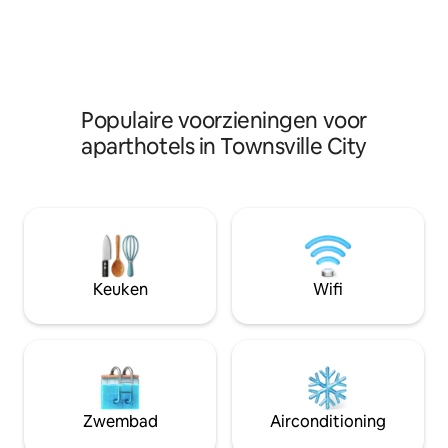
parkeergelegenheid, zwembaden aan
parkeergelegenh
de oceaan en op het dak, een
de oceaan en op h
verwarmde jacuzzi in de buitenlucht,
verwarmde jacuzzi
een fitnessruimte, een barbecue voor
een fitnessruimte
gasten en een excursiebalie.
gasten en een excu
Populaire voorzieningen voor
aparthotels in Townsville City
Keuken
Wifi
Zwembad
Airconditioning