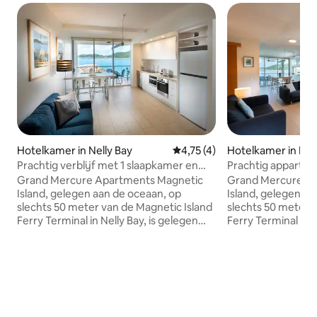
Hotelkamer in Nelly Bay
Gemiddelde beoordeling van 4
4,75 (4)
Hotelkamer in Nel
Prachtig verblijf met 1 slaapkamer en
Prachtig appartem
uitzicht op de oceaan 2+ & bespaar
slaapkamers en ui
Grand Mercure Apartments Magnetic
Grand Mercure A
Island, gelegen aan de oceaan, op
Island, gelegen aa
slechts 50 meter van de Magnetic Island
slechts 50 meter 
Ferry Terminal in Nelly Bay, is gelegen
Ferry Terminal in N
tussen het werelderfgoed Great Barrier
tussen het wereld
Reef, een echt spectaculaire locatie. Het
Reef, een echt spe
hotel biedt volledig zelfstandige
hotel biedt volledi
appartementen, met resort, oceaan of
appartementen, m
een prachtig uitzicht op de oceaan van
een prachtig uitzi
Coral Sea. De accommodatie beschikt
Coral Sea. De ac
over autoverhuur, overdekte
over autoverhuur