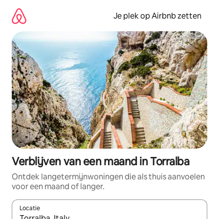
Ga
direct
Je plek op Airbnb zetten
naar
inhoud
Verblijven van een maand in Torralba
Ontdek langetermijnwoningen die als thuis aanvoelen
voor een maand of langer.
Locatie
Wanneer er resultaten beschikbaar zijn, maak je een keuze met 