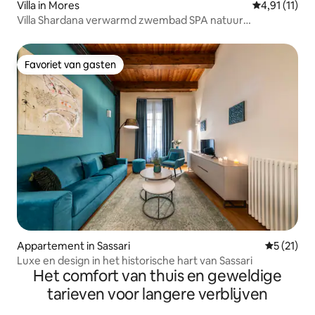
Villa in Mores
Gemiddelde b
4,91 (11)
Villa Shardana verwarmd zwembad SPA natuur
ontspanning
Favoriet van gasten
Favoriet van gasten
Appartement in Sassari
Gemiddeld
5 (21)
Luxe en design in het historische hart van Sassari
Het comfort van thuis en geweldige
tarieven voor langere verblijven