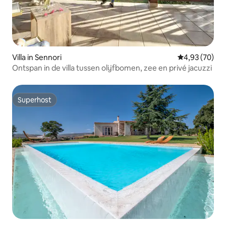
Villa in Sennori
Gemiddelde be
4,93 (70)
Ontspan in de villa tussen olijfbomen, zee en privé jacuzzi
Superhost
Superhost