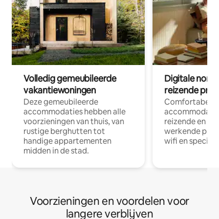
Volledig gemeubileerde
Digitale nom
vakantiewoningen
reizende prof
Deze gemeubileerde
Comfortabele
accommodaties hebben alle
accommodatie
voorzieningen van thuis, van
reizende en op
rustige berghutten tot
werkende profe
handige appartementen
wifi en special
midden in de stad.
Voorzieningen en voordelen voor
langere verblijven