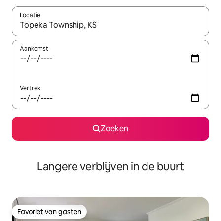
Locatie
Wanneer er resultaten beschikbaar zijn, maak je een keuze met 
Aankomst
Vertrek
Zoeken
Langere verblijven in de buurt
Favoriet van gasten
Favoriet van gasten