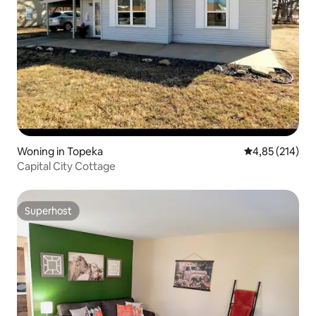
Woning in Topeka
Gemiddelde beo
4,85 (214)
Capital City Cottage
Superhost
Superhost