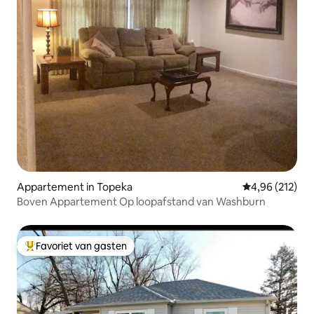
Appartement in Topeka
Gemiddelde beo
4,96 (212)
Boven Appartement Op loopafstand van Washburn
Favoriet van gasten
Topfavoriet van gasten