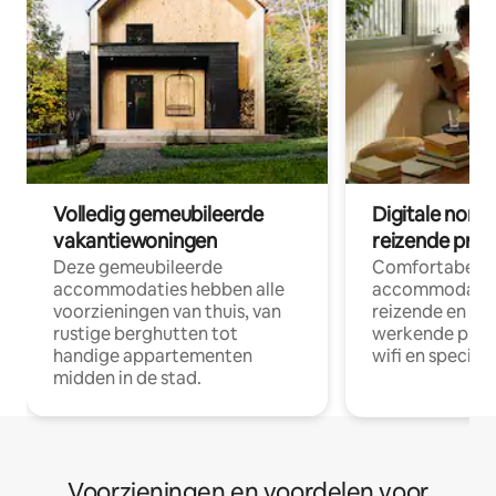
Volledig gemeubileerde
Digitale nom
vakantiewoningen
reizende prof
Deze gemeubileerde
Comfortabele
accommodaties hebben alle
accommodatie
voorzieningen van thuis, van
reizende en op
rustige berghutten tot
werkende profe
handige appartementen
wifi en special
midden in de stad.
Voorzieningen en voordelen voor