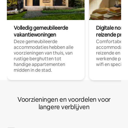
Volledig gemeubileerde
Digitale nom
vakantiewoningen
reizende prof
Deze gemeubileerde
Comfortabele
accommodaties hebben alle
accommodatie
voorzieningen van thuis, van
reizende en op
rustige berghutten tot
werkende profe
handige appartementen
wifi en special
midden in de stad.
Voorzieningen en voordelen voor
langere verblijven