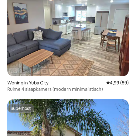
Woning in Yuba City
Gemiddelde be
4,99 (89)
Ruime 4 slaapkamers (modern minimalistisch)
Superhost
Superhost