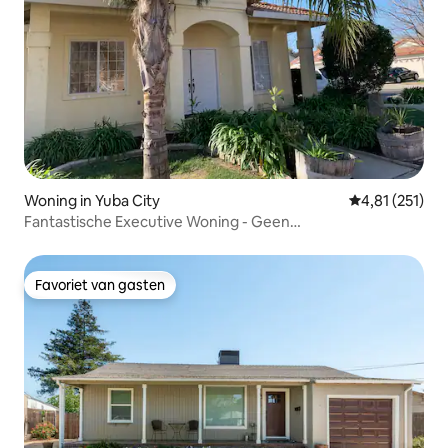
Woning in Yuba City
Gemiddelde be
4,81 (251)
Fantastische Executive Woning - Geen
Schoonmaakkosten
Favoriet van gasten
Favoriet van gasten