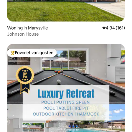
Woning in Marysville
Gemiddelde beo
4,94 (161)
Johnson House
Favoriet van gasten
Topfavoriet van gasten