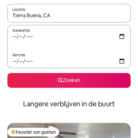
Locatie
Wanneer er resultaten beschikbaar zijn, maak je een keuze met 
Aankomst
Vertrek
Zoeken
Langere verblijven in de buurt
Favoriet van gasten
Topfavoriet van gasten