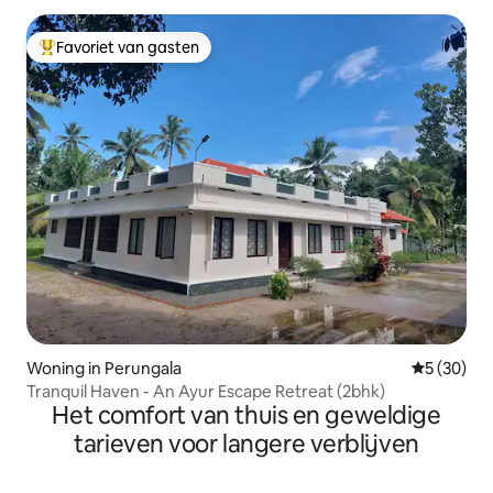
Favoriet van gasten
Topfavoriet van gasten
Woning in Perungala
Gemiddelde
5 (30)
Tranquil Haven - An Ayur Escape Retreat (2bhk)
Het comfort van thuis en geweldige
tarieven voor langere verblijven