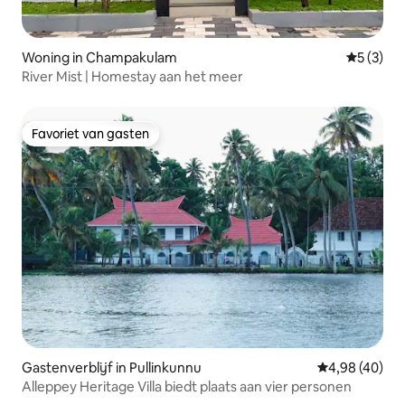
Woning in Champakulam
Gemiddeld
5 (3)
River Mist | Homestay aan het meer
Favoriet van gasten
Favoriet van gasten
Gastenverblijf in Pullinkunnu
Gemiddelde be
4,98 (40)
Alleppey Heritage Villa biedt plaats aan vier personen