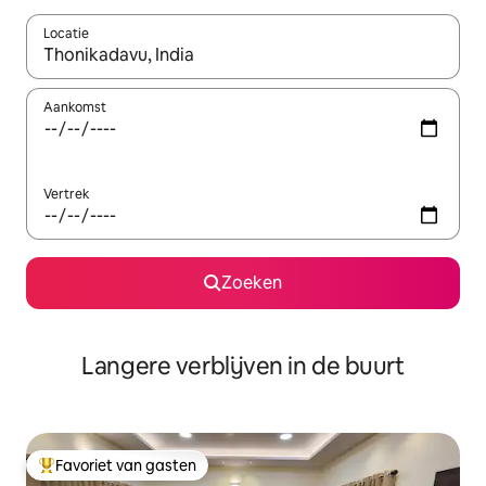
Locatie
Wanneer er resultaten beschikbaar zijn, maak je een keuze met 
Aankomst
Vertrek
Zoeken
Langere verblijven in de buurt
Favoriet van gasten
Topfavoriet van gasten