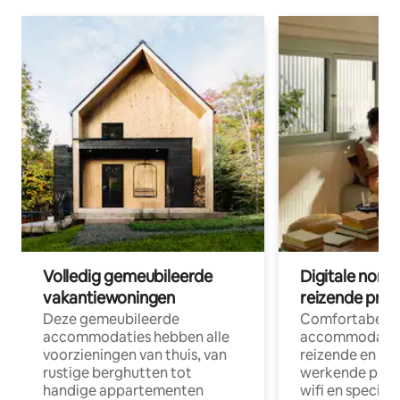
Volledig gemeubileerde
Digitale nom
vakantiewoningen
reizende prof
Deze gemeubileerde
Comfortabele
accommodaties hebben alle
accommodatie
voorzieningen van thuis, van
reizende en op
rustige berghutten tot
werkende profe
handige appartementen
wifi en special