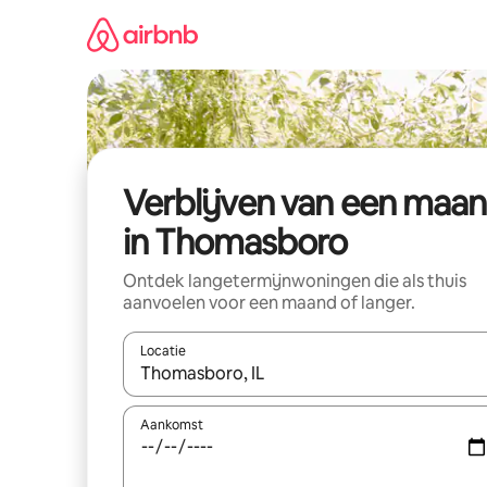
Ga
direct
naar
inhoud
Verblijven van een maa
in Thomasboro
Ontdek langetermijnwoningen die als thuis
aanvoelen voor een maand of langer.
Locatie
Wanneer er resultaten beschikbaar zijn, maak je 
Aankomst