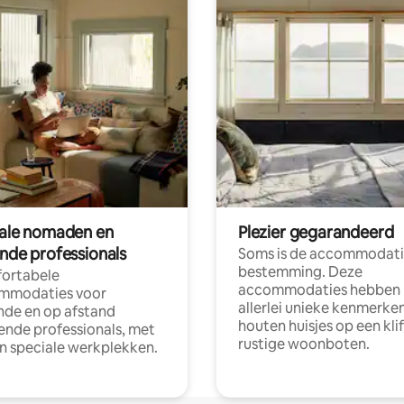
tale nomaden en
Plezier gegarandeerd
ende professionals
Soms is de accommodati
bestemming. Deze
ortabele
accommodaties hebben
mmodaties voor
allerlei unieke kenmerken
nde en op afstand
houten huisjes op een klif
nde professionals, met
rustige woonboten.
en speciale werkplekken.