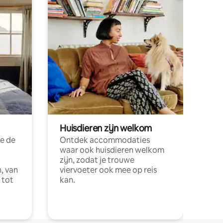
Huisdieren zijn welkom
e de
Ontdek accommodaties
waar ook huisdieren welkom
zijn, zodat je trouwe
, van
viervoeter ook mee op reis
 tot
kan.