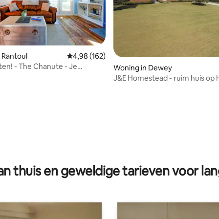
 Rantoul
Gemiddelde beoordeling van 4,98 op 5, 162 r
4,98 (162)
en! - The Chanute - Je
Woning in Dewey
J&E Homestead - ruim huis op 
platteland!!
g van 4,96 op 5, 84 recensies
n thuis en geweldige tarieven voor lan