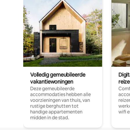
Volledig gemeubileerde
Digi
vakantiewoningen
reiz
Deze gemeubileerde
Comf
accommodaties hebben alle
acco
voorzieningen van thuis, van
reize
rustige berghutten tot
werke
handige appartementen
wifi 
midden in de stad.