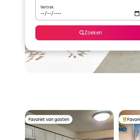
Vertrek
Zoeken
Favoriet van gasten
Favor
Favoriet van gasten
Topfavor