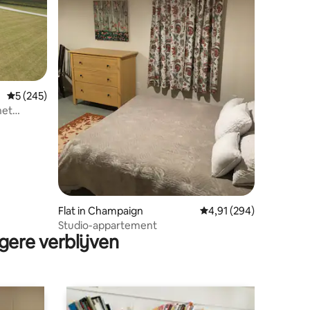
ecensies
Gemiddelde beoordeling van 5 op 5, 245 recensies
5 (245)
het
Flat in Champaign
Gemiddelde beoordeling
4,91 (294)
Studio-appartement
gere verblijven