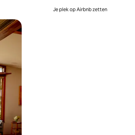
Je plek op Airbnb zetten
en of swipen.