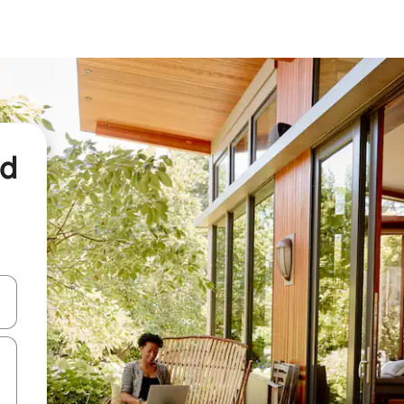
nd
een keuze met je de pijltjestoetsen omhoog en omlaag, óf door te tikk