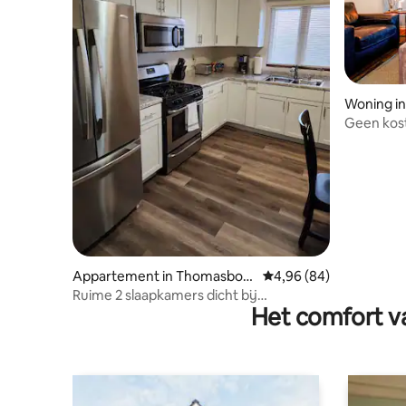
Woning in
Geen kost
thuisbasis
Appartement in Thomasbor
Gemiddelde beoordelin
4,96 (84)
o
Ruime 2 slaapkamers dicht bij
Het comfort va
sportcomplex