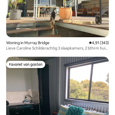
Woning in Murray Bridge
Gemiddelde beo
4,91 (343)
Lieve Caroline Schilderachtig 3 slaapkamers, 2 bthrm huis
& spa
Favoriet van gasten
Favoriet van gasten