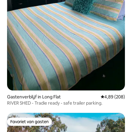
Gastenverblijf in Long Flat
Gemiddelde beo
4,89 (208)
RIVER SHED - Tradie ready - safe trailer parking.
Favoriet van gasten
Favoriet van gasten