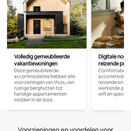
Volledig gemeubileerde
Digitale nom
vakantiewoningen
reizende prof
Deze gemeubileerde
Comfortabele
accommodaties hebben alle
accommodatie
voorzieningen van thuis, van
reizende en op
rustige berghutten tot
werkende profe
handige appartementen
wifi en special
midden in de stad.
Voorzieningen en voordelen voor