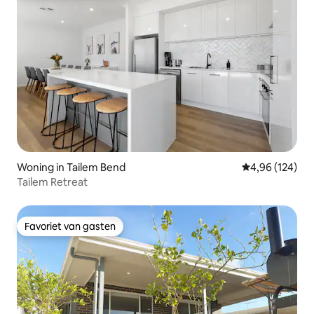
Woning in Tailem Bend
Gemiddelde beo
4,96 (124)
Tailem Retreat
Favoriet van gasten
Favoriet van gasten