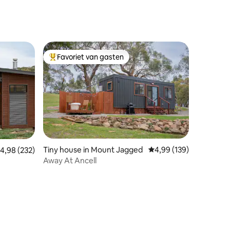
Favoriet van gasten
Topfavoriet van gasten
ecensies
Tiny house in Mount Jagged
Gemiddelde beoordeling
4,99 (139)
emiddelde beoordeling van 4,98 op 5, 232 recensies
4,98 (232)
Away At Ancell