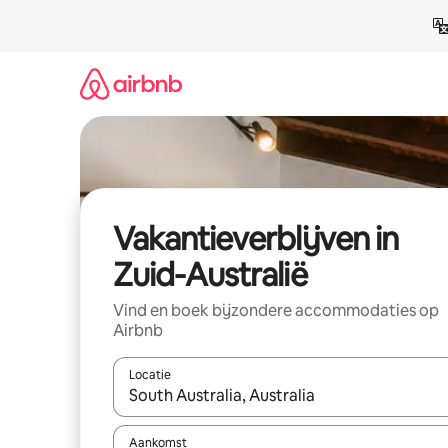
Ga
direct
naar
inhoud
Vakantieverblijven in
Zuid-Australië
Vind en boek bijzondere accommodaties op
Airbnb
Locatie
Wanneer er resultaten beschikbaar zijn, maak je 
Aankomst