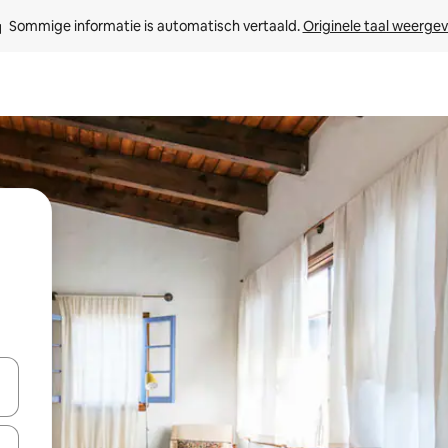
Sommige informatie is automatisch vertaald. 
Originele taal weerge
een keuze met je de pijltjestoetsen omhoog en omlaag, óf door te tikk