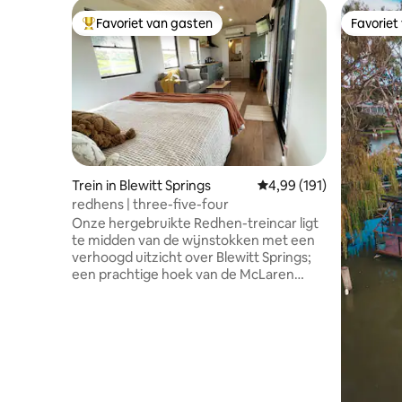
Favoriet van gasten
Favoriet
Topfavoriet van gasten
Favoriet
Trein in Blewitt Springs
Gemiddelde beoordeling
4,99 (191)
redhens | three-five-four
Onze hergebruikte Redhen-treincar ligt
te midden van de wijnstokken met een
verhoogd uitzicht over Blewitt Springs;
een prachtige hoek van de McLaren
Vale-wijnstreek. Elke ruimte
(chauffeurshut en drie-vijf-vier) biedt
goed ingerichte keukens, queensize
bedden, een spectaculair uitzicht vanaf
je eigen terras of kies ervoor om binnen
gezellig te blijven. Vlakbij tal van
kelderdeuren, brouwerijen en