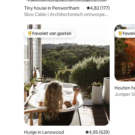
Tiny house in Penwortham
Gemiddelde beoordeling
4,82 (177)
Slow Cabin | Architectonisch ontworpen
verblijf
Favoriet van gasten
Favor
Topfavoriet van gasten
Topfavor
Houten hu
mmit
Juniper G
Huisje in Lenswood
Gemiddelde beoordeling
4,95 (629)