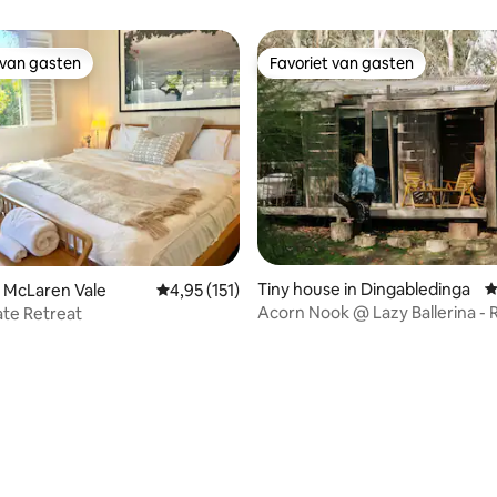
 van gasten
Favoriet van gasten
 van gasten
Favoriet van gasten
Tiny house in Dingabledinga
G
 McLaren Vale
Gemiddelde beoordeling van 4,95 op 5, 151 r
4,95 (151)
Acorn Nook @ Lazy Ballerina - 
ate Retreat
Tiny Home