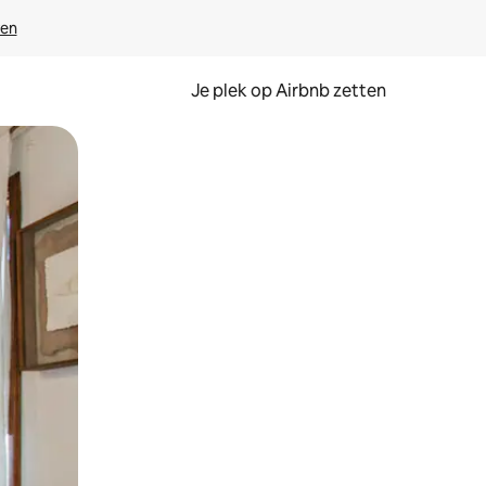
ven
Je plek op Airbnb zetten
en of swipen.