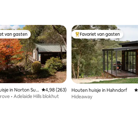
 van 4,82 op 5, 177 recensies
iet van gasten
Favoriet van gasten
iet van gasten
Topfavoriet van gasten
isje in Norton Su
Gemiddelde beoordeling van 4,98 op 5, 263 r
4,98 (263)
Houten huisje in Hahndorf
G
rove • Adelaide Hills blokhut
Hideaway
 van 4,95 op 5, 629 recensies