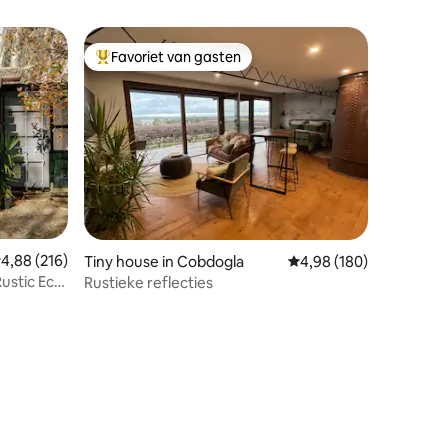
Favoriet van gasten
Topfavoriet van gasten
emiddelde beoordeling van 4,88 op 5, 216 recensies
4,88 (216)
ecensies
Tiny house in Cobdogla
Gemiddelde beoordeling
4,98 (180)
Rustic Eco
Rustieke reflecties