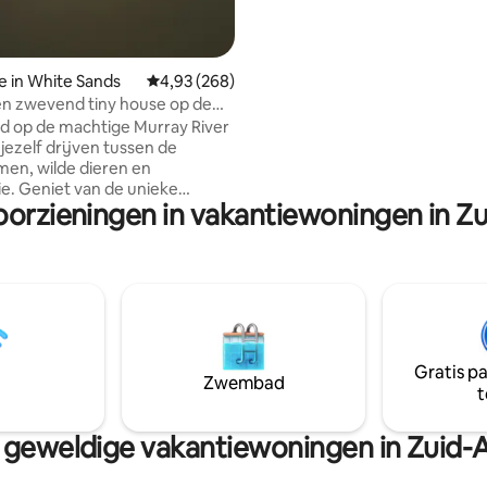
schoonheid van de Adelaide Hil
in onze Oasis
e in White Sands
Gemiddelde beoordeling van 4,93 op 5, 268 r
4,93 (268)
en zwevend tiny house op de
ver!
'd op de machtige Murray River
 jezelf drijven tussen de
en, wilde dieren en
 unieke
oorzieningen in vakantiewoningen in Zu
van deze romantische plek in
- breng jezelf in slaap of laat je
eit stromen naar nieuwe
 en
bare meubels geven je de
eid om te genieten, ongeacht
en. Open de gordijnen en
 de rivierbries door te laten
Gratis p
rwijl je de rivier voorbij ziet
Zwembad
t
Sluit de gordijnen om je terug
 in je eigen kleine stukje
ng.
geweldige vakantiewoningen in Zuid-A