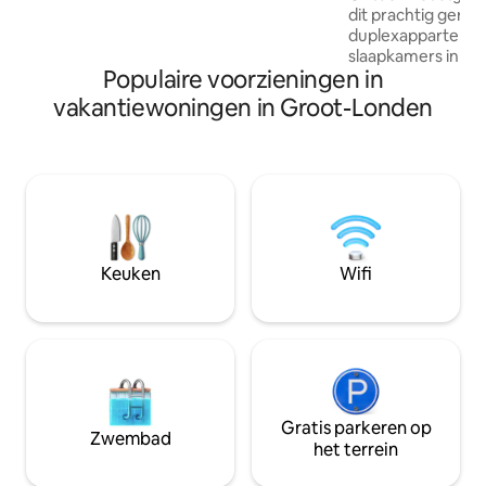
dit prachtig gere
gelegen op slechts enkele minuten van
duplexapparteme
het park en de meest prestigieuze
slaapkamers in het
adressen van Londen. Dit is een
Populaire voorzieningen in
Londen, met aircon
zeldzame kans om te genieten van een
badkamer en een 
royale leefruimte, comfort van
vakantiewoningen in Groot-Londen
privédakterras. Ge
hotelkwaliteit en een toplocatie.
koffie of 's avond
boven de stad na 
nabijgelegen Russ
British Museum, b
minuten afstand. M
interieur, een voll
keuken, een eeth
Keuken
Wifi
boetiekhotelgevoel
Londense toevluc
gezinnen, vriende
Gratis parkeren op
Zwembad
het terrein