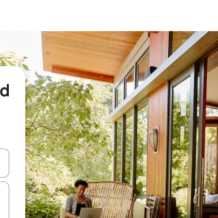
nd
een keuze met je de pijltjestoetsen omhoog en omlaag, óf door te tikk