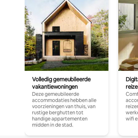
Volledig gemeubileerde
Digi
vakantiewoningen
reiz
Deze gemeubileerde
Comf
accommodaties hebben alle
acco
voorzieningen van thuis, van
reize
rustige berghutten tot
werke
handige appartementen
wifi 
midden in de stad.