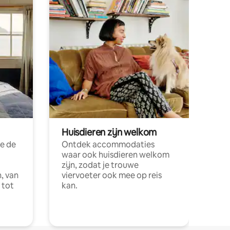
Huisdieren zijn welkom
e de
Ontdek accommodaties
waar ook huisdieren welkom
zijn, zodat je trouwe
, van
viervoeter ook mee op reis
 tot
kan.