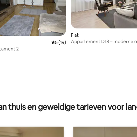
Flat
Appartement D18 – moderne 
Gemiddelde beoordeling van 5 op 5, 19 r
5 (19)
op een rustige locatie
tament 2
 van 4,92 op 5, 105 recensies
n thuis en geweldige tarieven voor lan