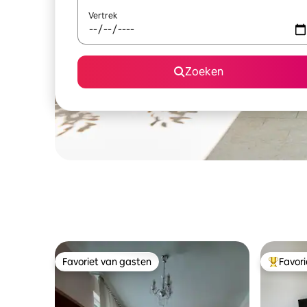
Vertrek
Zoeken
Favoriet van gasten
Favor
Favoriet van gasten
Topfavor