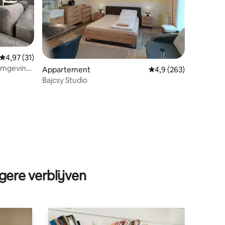
Gemiddelde beoordeling van 4,97 op 5, 31 recensies
4,97 (31)
omgeving
ecensies
Appartement
Gemiddelde beoordelin
4,9 (263)
Bajcsy Studio
gere verblijven