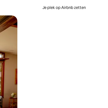
Je plek op Airbnb zetten
en of swipen.