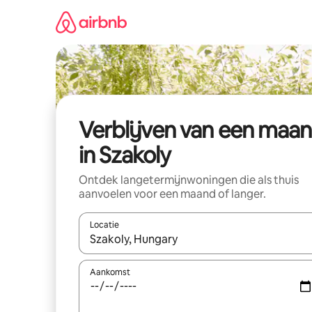
Ga
direct
naar
inhoud
Verblijven van een maa
in Szakoly
Ontdek langetermijnwoningen die als thuis
aanvoelen voor een maand of langer.
Locatie
Wanneer er resultaten beschikbaar zijn, maak je 
Aankomst