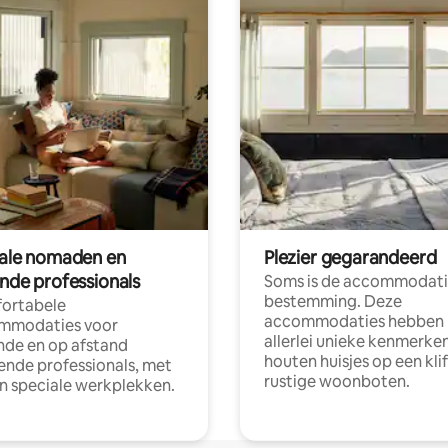
tale nomaden en
Plezier gegarandeerd
ende professionals
Soms is de accommodati
bestemming. Deze
ortabele
accommodaties hebben
mmodaties voor
allerlei unieke kenmerken
nde en op afstand
houten huisjes op een klif
nde professionals, met
rustige woonboten.
en speciale werkplekken.