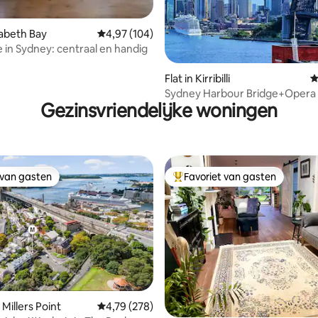
 van 4,91 op 5, 222 recensies
izabeth Bay
Gemiddelde beoordeling van 4,97 op 5, 104 r
4,97 (104)
e in Sydney: centraal en handig
Flat in Kirribilli
G
Sydney Harbour Bridge+Opera
Gezinsvriendelijke woningen
uitzicht｜1 parkeerplaats
 van gasten
Favoriet van gasten
 van gasten
Topfavoriet van gasten
Millers Point
Gemiddelde beoordeling van 4,79 op 5, 278 r
4,79 (278)