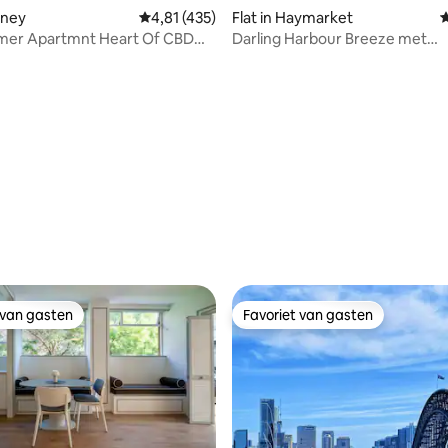
dney
Gemiddelde beoordeling van 4,81 op 5, 435 r
4,81 (435)
Flat in Haymarket
G
amer Apartmnt Heart Of CBD
Darling Harbour Breeze met
PARKEERPLAATS
parkeerplaats
 van gasten
Favoriet van gasten
 van gasten
Favoriet van gasten