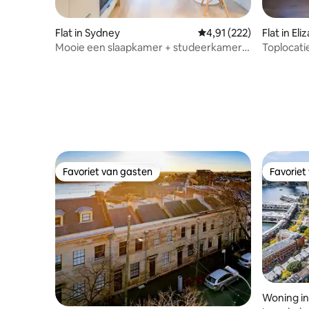
Flat in Sydney
Gemiddelde beoordeling
4,91 (222)
Flat in El
Mooie een slaapkamer + studeerkamer
Toplocati
met infinity pool
Favoriet van gasten
Favoriet
Favoriet van gasten
Favoriet
Woning in 