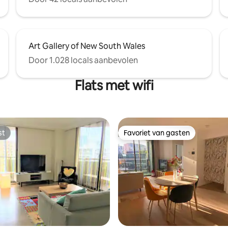
Art Gallery of New South Wales
Door 1.028 locals aanbevolen
Flats met wifi
st
Favoriet van gasten
st
Favoriet van gasten
 van 4,96 op 5, 141 recensies