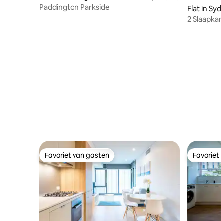
Paddington Parkside
Flat in Sy
2 Slaapk
GRATIS 
Favoriet van gasten
Favoriet
Favoriet van gasten
Favoriet