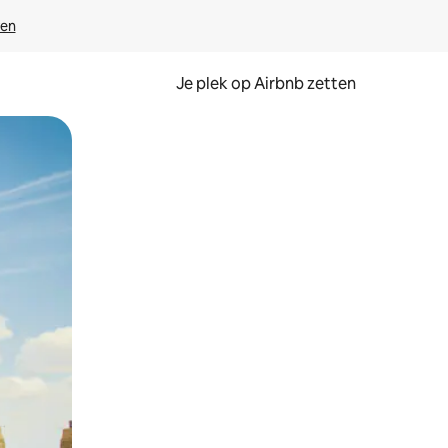
ven
Je plek op Airbnb zetten
en of swipen.