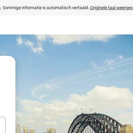
Sommige informatie is automatisch vertaald. 
Originele taal weerge
een keuze met je de pijltjestoetsen omhoog en omlaag, óf door te tikk