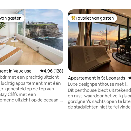
 van gasten
Favoriet van gasten
 van gasten
Topfavoriet van gasten
 van 4,97 op 5, 318 recensies
ent in Vaucluse
Gemiddelde beoordeling van 4,96 op 5, 128 r
4,96 (128)
Prachtig 1bdr met een prachtig uitzicht
Appartement in St Leonards
G
 luchtig appartement met één
Luxe designpenthouse met 1
r, genesteld op de top van
slaapkamer•Uitzicht op de
Dit penthouse biedt uitstekende privacy
ay Cliffs met een
skyline•Parkeergelegenheid
en rust, waardoor het veilig is 
mend uitzicht op de oceaan.
gordijnen's nachts open te late
ige uitzicht op de kliffen en
de stadslichten niet te fel vind
evende geluid van golven,
slapen, maar in plaats daarvan z
or een ongelooflijke
genieten van het charmante st
g met de oceaan, van
landschap, dat doet denken aa
kkende zonsopgangen tot
uit een tv-drama. Stream pian