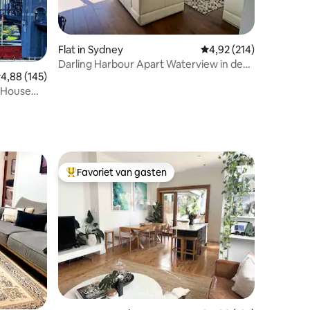
ecensies
Flat in Sydney
Gemiddelde beoordeling
4,92 (214)
Darling Harbour Apart Waterview in de
emiddelde beoordeling van 4,88 op 5, 145 recensies
4,88 (145)
buurt van ICC en Star
 House
Favoriet van gasten
Topfavoriet van gasten
ecensies