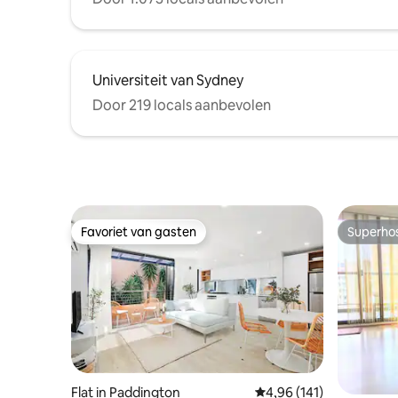
Universiteit van Sydney
Door 219 locals aanbevolen
Favoriet van gasten
Superho
Favoriet van gasten
Superho
Flat in Paddington
Gemiddelde beoordeling
4,96 (141)