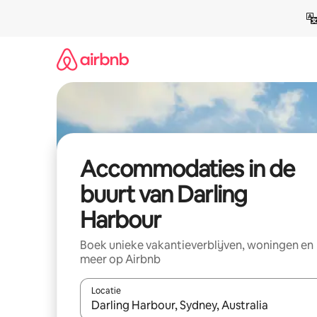
Ga
direct
naar
inhoud
Accommodaties in de
buurt van Darling
Harbour
Boek unieke vakantieverblijven, woningen en
meer op Airbnb
Locatie
Wanneer er resultaten beschikbaar zijn, maak je 