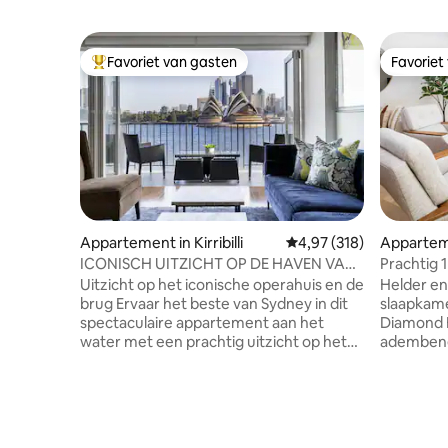
Favoriet van gasten
Favoriet
Topfavoriet van gasten
Favoriet
Appartement in Kirribilli
Gemiddelde beoordeling
4,97 (318)
Appartem
ICONISCH UITZICHT OP DE HAVEN VAN
SYDNEY EN HET OPERAGEBOUW
Uitzicht op het iconische operahuis en de
Helder en
brug Ervaar het beste van Sydney in dit
slaapkame
spectaculaire appartement aan het
Diamond B
water met een prachtig uitzicht op het
adembene
Opera House en de Harbour Bridge.
Het pracht
Prachtig ingerichte, moderne keuken,
het rustg
stijlvolle lounge en een balkon gemaakt
zorgen vo
voor zonsondergangdrankjes. Perfect
verbindin
voor reizigers die op zoek zijn naar
ontzagwe