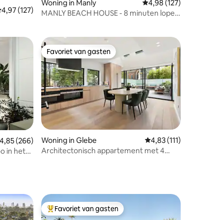
Woning in Manly
Gemiddelde beoordeling
4,98 (127)
emiddelde beoordeling van 4,97 op 5, 127 recensies
4,97 (127)
MANLY BEACH HOUSE - 8 minuten lopen
naar Manly Beach!
Favoriet van gasten
Favoriet van gasten
ecensies
Woning in Glebe
Gemiddelde beoordelin
4,83 (111)
emiddelde beoordeling van 4,85 op 5, 266 recensies
4,85 (266)
Architectonisch appartement met 4
o in het
slaapkamers en terras, op loopafstand
van de vismarkt
Favoriet van gasten
Topfavoriet van gasten