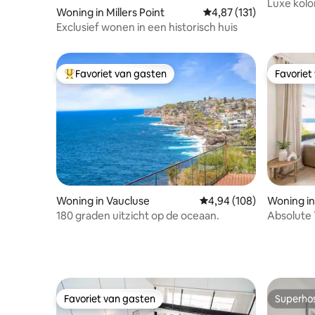
Luxe kolon
Woning in Millers Point
Gemiddelde beoordeling
4,87 (131)
Exclusief wonen in een historisch huis
Favoriet van gasten
Favoriet
Topfavoriet van gasten
Favoriet
Woning in Vaucluse
Gemiddelde beoordeling
4,94 (108)
Woning i
180 graden uitzicht op de oceaan.
Absolute 
Bondi Coa
Favoriet van gasten
Superho
Favoriet van gasten
Superho