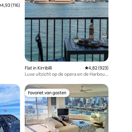
ecensies
emiddelde beoordeling van 4,93 op 5, 116 recensies
4,93 (116)
Flat in Kirribilli
Gemiddelde beoordeling
4,82 (923)
Luxe uitzicht op de opera en de Harbour
Bridge - Het beste in Syd
Favoriet van gasten
Favoriet van gasten