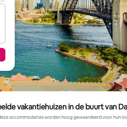
elde vakantiehuizen in de buurt van Da
 deze accommodaties worden hoog gewaardeerd voor hun loca