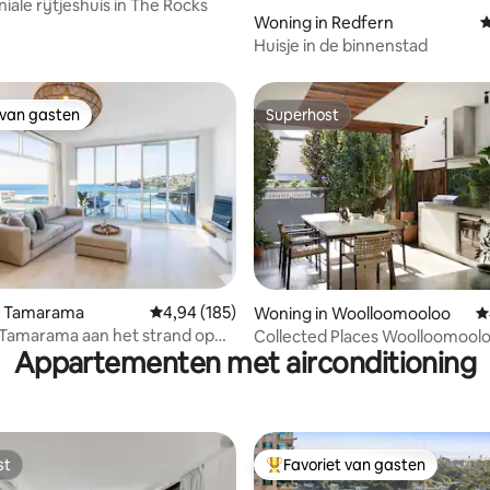
iale rijtjeshuis in The Rocks
 van 4,87 op 5, 131 recensies
Woning in Redfern
G
Huisje in de binnenstad
 van gasten
Superhost
 van gasten
Superhost
 van 4,94 op 5, 108 recensies
n Tamarama
Gemiddelde beoordeling van 4,94 op 5, 185 r
4,94 (185)
Woning in Woolloomooloo
G
Tamarama aan het strand op
Collected Places Woolloomoolo
Appartementen met airconditioning
stal Walk
hart van Sydney
st
Favoriet van gasten
st
Topfavoriet van gasten