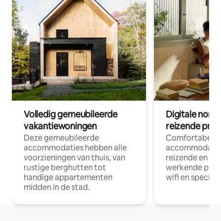
Volledig gemeubileerde
Digitale nom
vakantiewoningen
reizende prof
Deze gemeubileerde
Comfortabele
accommodaties hebben alle
accommodatie
voorzieningen van thuis, van
reizende en op
rustige berghutten tot
werkende profe
handige appartementen
wifi en special
midden in de stad.