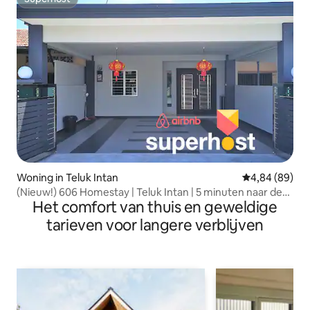
Superhost
Woning in Teluk Intan
Gemiddelde be
4,84 (89)
(Nieuw!) 606 Homestay | Teluk Intan | 5 minuten naar de
Het comfort van thuis en geweldige
stad
tarieven voor langere verblijven