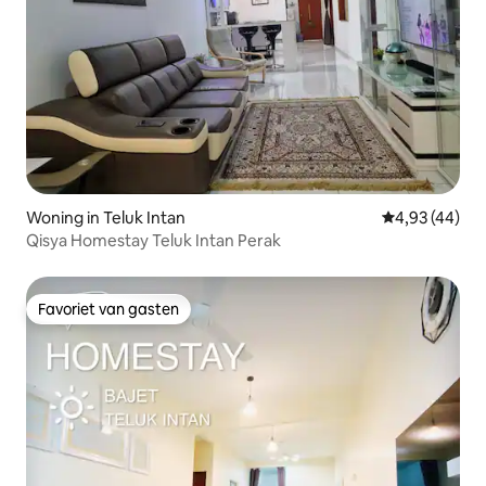
Woning in Teluk Intan
Gemiddelde be
4,93 (44)
Qisya Homestay Teluk Intan Perak
Favoriet van gasten
Favoriet van gasten