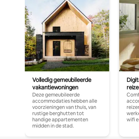
Volledig gemeubileerde
Digi
vakantiewoningen
reiz
Deze gemeubileerde
Comf
accommodaties hebben alle
acco
voorzieningen van thuis, van
reize
rustige berghutten tot
werke
handige appartementen
wifi 
midden in de stad.