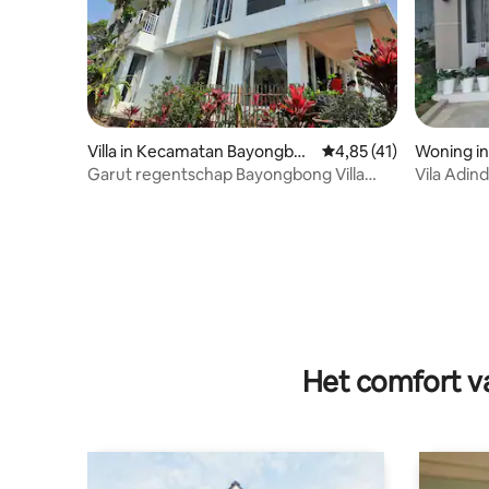
Villa in Kecamatan Bayongbon
Gemiddelde beoordelin
4,85 (41)
Woning i
g
idul
Garut regentschap Bayongbong Villa
Vila Adin
Randhysa luxe
Resort
Het comfort va