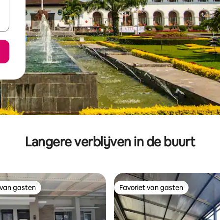
Langere verblijven in de buurt
 van gasten
Favoriet van gasten
 van gasten
Favoriet van gasten