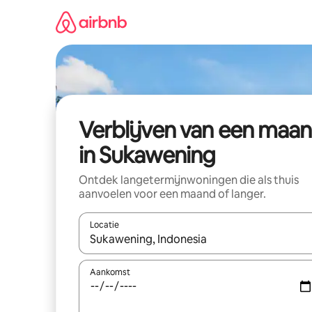
Ga
direct
naar
inhoud
Verblijven van een maa
in Sukawening
Ontdek langetermijnwoningen die als thuis
aanvoelen voor een maand of langer.
Locatie
Wanneer er resultaten beschikbaar zijn, maak je 
Aankomst