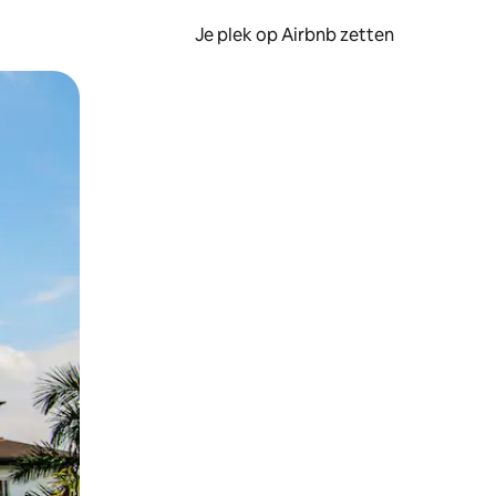
Je plek op Airbnb zetten
en of swipen.