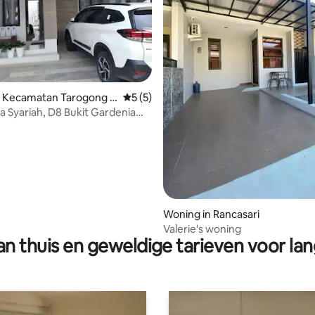
g van 4,85 op 5, 41 recensies
n Kecamatan Tarogong K
Gemiddelde beoordeling van 5 op 5, 5 r
5 (5)
da Syariah, D8 Bukit Gardenia
Woning in Rancasari
Valerie's woning
n thuis en geweldige tarieven voor lan