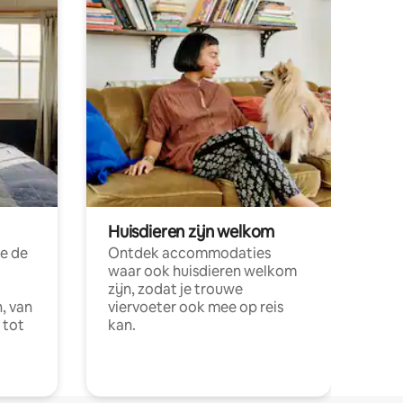
Huisdieren zijn welkom
e de
Ontdek accommodaties
waar ook huisdieren welkom
zijn, zodat je trouwe
, van
viervoeter ook mee op reis
 tot
kan.