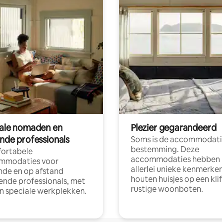
tale nomaden en
Plezier gegarandeerd
ende professionals
Soms is de accommodati
bestemming. Deze
ortabele
accommodaties hebben
mmodaties voor
allerlei unieke kenmerken
nde en op afstand
houten huisjes op een klif
nde professionals, met
rustige woonboten.
en speciale werkplekken.