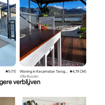
ecensies
Gemiddelde beoordeling van 5 op 5, 11 recensies
5 (11)
Woning in Kecamatan Tarogo
Gemiddelde beoordelin
4,79 (34)
ng Kaler
Villa Bosolei
gere verblijven