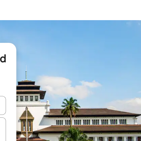
nd
een keuze met je de pijltjestoetsen omhoog en omlaag, óf door te tikk