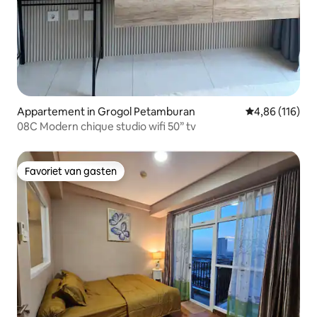
Appartement in Grogol Petamburan
Gemiddelde beo
4,86 (116)
08C Modern chique studio wifi 50” tv
Favoriet van gasten
Favoriet van gasten