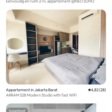
Eenvoudig en ruim 2-FL appartement @NEO SOHO
Appartement in Jakarta Barat
Gemiddelde be
4,82 (28)
ARRAM 528 Modern Studio with fast WIFI
Superhost