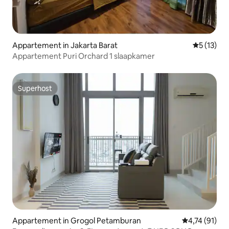
Appartement in Jakarta Barat
Gemiddeld
5 (13)
Appartement Puri Orchard 1 slaapkamer
Superhost
Superhost
Appartement in Grogol Petamburan
Gemiddelde b
4,74 (91)