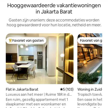
Hooggewaardeerde vakantiewoningen
in Jakarta Barat
Gasten zijn unaniem: deze accommodaties worden
hoog gewaardeerd voor hun locatie, netheid en meer.
Favoriet van gasten
Favoriet van gas
Topfavoriet van gasten
Favoriet van gas
Flat in Jakarta Barat
Gemiddelde beoordeling van 
5 (103)
Woning in Zuid-Ja
Luxueus aan het meer | Ruime 1BR in de
Tropisch toevluch
buurt van Jakarta Airport
privézwembad in 
Een ruim, gezellig appartement met 1
Een oase in het m
slaapkamer met een woonkamer en
levendigste buurt