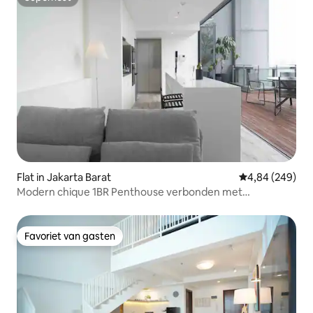
Superhost
Flat in Jakarta Barat
Gemiddelde beo
4,84 (249)
Modern chique 1BR Penthouse verbonden met
winkelcentrum
Favoriet van gasten
Favoriet van gasten