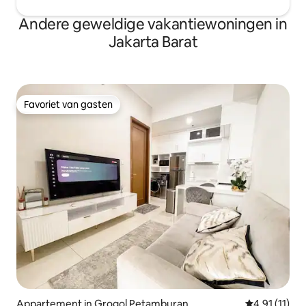
Andere geweldige vakantiewoningen in
Jakarta Barat
Favoriet van gasten
Favoriet van gasten
Appartement in Grogol Petamburan
Gemiddelde b
4,91 (11)