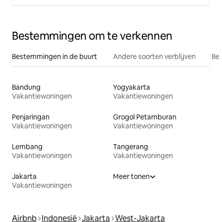
Bestemmingen om te verkennen
Bestemmingen in de buurt
Andere soorten verblijven
Bes
Bandung
Yogyakarta
Vakantiewoningen
Vakantiewoningen
Penjaringan
Grogol Petamburan
Vakantiewoningen
Vakantiewoningen
Lembang
Tangerang
Vakantiewoningen
Vakantiewoningen
Jakarta
Meer tonen
Vakantiewoningen
Airbnb
Indonesië
Jakarta
West-Jakarta