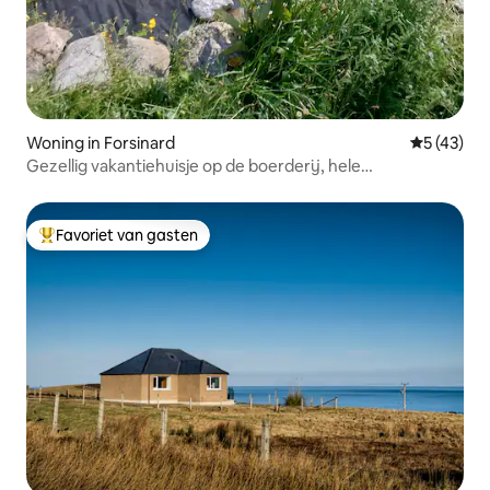
Woning in Forsinard
Gemiddelde
5 (43)
Gezellig vakantiehuisje op de boerderij, hele
accommodatie, niet gedeeld.
Favoriet van gasten
Topfavoriet van gasten