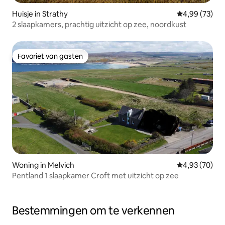
Huisje in Strathy
Gemiddelde be
4,99 (73)
2 slaapkamers, prachtig uitzicht op zee, noordkust
Favoriet van gasten
Favoriet van gasten
Woning in Melvich
Gemiddelde be
4,93 (70)
Pentland 1 slaapkamer Croft met uitzicht op zee
Bestemmingen om te verkennen