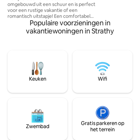
herdershut rust en
omgebouwd uit een schuur en is perfect
idyllische locatie 
voor een rustige vakantie of een
geweldige zonso
romantisch uitstapje! Een comfortabel
zonsondergangen 
Populaire voorzieningen in
tweepersoonsbed van hotelkwaliteit in
zelfstandige accommodatie met een
vakantiewoningen in Strathy
prachtig uitzicht op de zee en de
eilanden en op loopafstand van een
winkel en stranden. Een kleine maar
goed uitgeruste kitchenette met
magnetron, inductie kookplaat en kleine
oven. Veel warm water. Een houtkachel
en twee kachels. Honden zijn welkom,
maar maximaal twee vanwege de
Keuken
Wifi
beperkte ruimte. Geweldige locatie als
uitvalsbasis om de omgeving te
verkennen.
Gratis parkeren op
Zwembad
het terrein