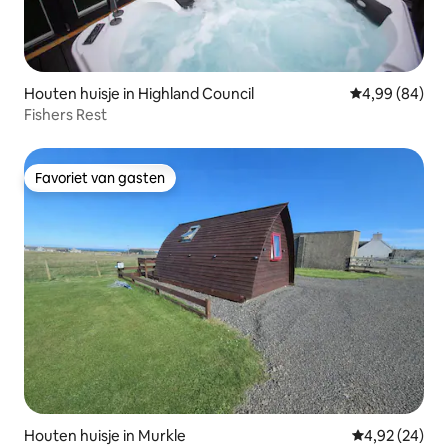
Houten huisje in Highland Council
Gemiddelde be
4,99 (84)
Fishers Rest
Favoriet van gasten
Favoriet van gasten
Houten huisje in Murkle
Gemiddelde be
4,92 (24)