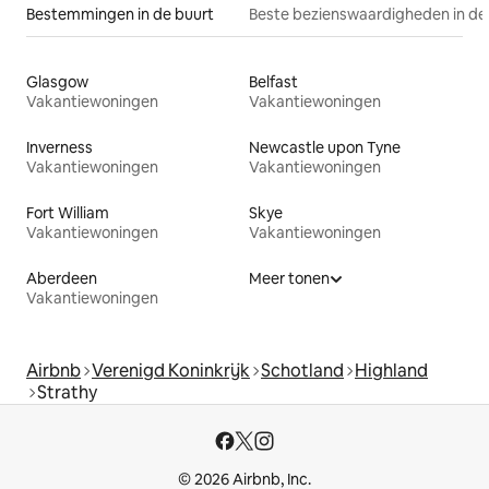
Bestemmingen in de buurt
Beste bezienswaardigheden in de
Glasgow
Belfast
Vakantiewoningen
Vakantiewoningen
Inverness
Newcastle upon Tyne
Vakantiewoningen
Vakantiewoningen
Fort William
Skye
Vakantiewoningen
Vakantiewoningen
Aberdeen
Meer tonen
Vakantiewoningen
Airbnb
Verenigd Koninkrijk
Schotland
Highland
Strathy
© 2026 Airbnb, Inc.