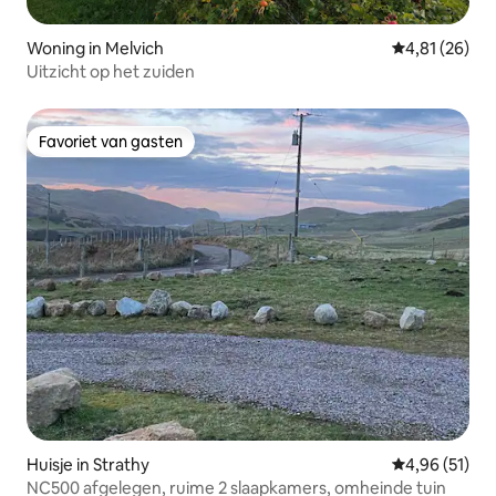
Woning in Melvich
Gemiddelde be
4,81 (26)
Uitzicht op het zuiden
Favoriet van gasten
Favoriet van gasten
Huisje in Strathy
Gemiddelde be
4,96 (51)
NC500 afgelegen, ruime 2 slaapkamers, omheinde tuin