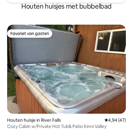
Houten huisjes met bubbelbad
Favoriet van gasten
Favoriet van gasten
Houten huisje in River Falls
Gemiddelde be
4,94 (47)
Cozy Cabin w/Private Hot Tub& Patio Kinni Valley