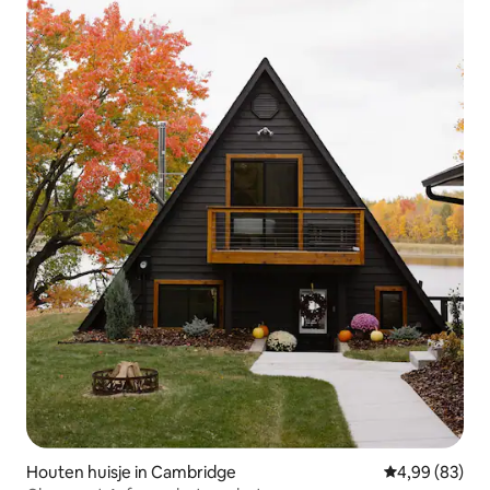
Houten huisje in Cambridge
Gemiddelde be
4,99 (83)