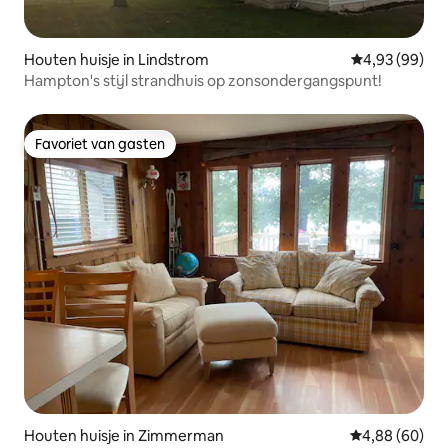
Houten huisje in Lindstrom
Gemiddelde be
4,93 (99)
Hampton's stijl strandhuis op zonsondergangspunt!
Favoriet van gasten
Favoriet van gasten
Houten huisje in Zimmerman
Gemiddelde be
4,88 (60)