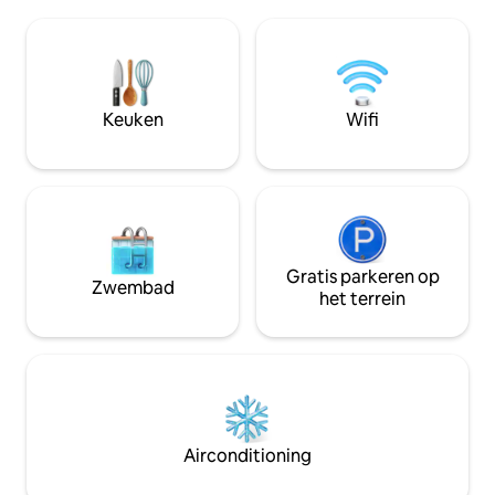
Roku TV. We zijn huisdiervriendelijk
een drijvend dok 
(tegen betaling), hebben tal van
meer te genieten
kindvriendelijke extra's en bieden gratis
voor gezellige na
waterscooters (kajak, kano, pedaalboot
ingerichte, efficië
tijdens de warmere maanden).
ontworpen voor s
Winterplezier met sneeuwschoenen en
en is de perfecte 
Keuken
Wifi
sleeën. Direct aan SnoBug Trail 108
aan het meer door
toegang voor sneeuwscooters.
leuke familievakan
Gratis parkeren op
Zwembad
het terrein
Airconditioning