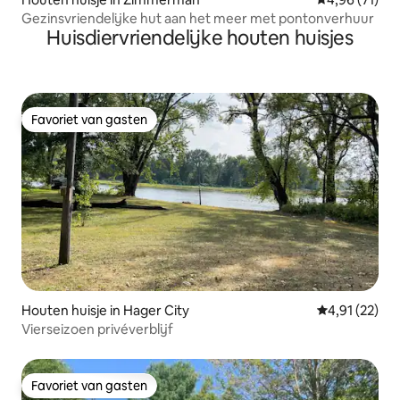
Gezinsvriendelijke hut aan het meer met pontonverhuur
Huisdiervriendelijke houten huisjes
Favoriet van gasten
Favoriet van gasten
Houten huisje in Hager City
Gemiddelde be
4,91 (22)
Vierseizoen privéverblijf
Favoriet van gasten
Favoriet van gasten