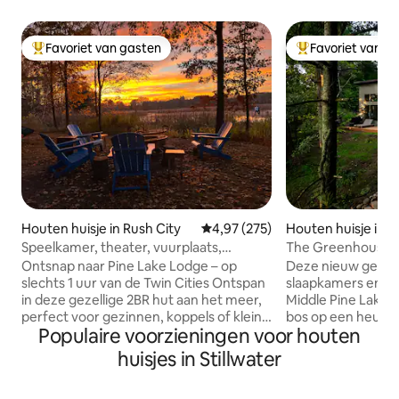
Favoriet van gasten
Favoriet van g
Topfavoriet van gasten
Topfavoriet van 
Houten huisje in Rush City
Gemiddelde beoordeling van 4,9
4,97 (275)
Houten huisje in St
Speelkamer, theater, vuurplaats,
The Greenhouse. 
huisdiervriendelijk
meer
Ontsnap naar Pine Lake Lodge – op
Deze nieuw gebo
slechts 1 uur van de Twin Cities Ontspan
slaapkamers en 1 
in deze gezellige 2BR hut aan het meer,
Middle Pine Lake, 
perfect voor gezinnen, koppels of kleine
bos op een heuvel
Populaire voorzieningen voor houten
groepen. Onze gasten houden van het
natuurlijk licht, i
privéterras met een prachtig uitzicht op
toevluchtsoord in
huisjes in Stillwater
de zonsondergang, vuurplaats en grill,
geweldige uitvals
en een fantastische speelkamer met 75"
te verkennen. Bes