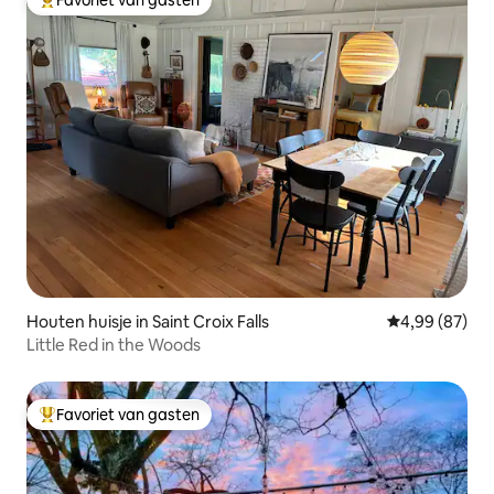
Favoriet van gasten
Topfavoriet van gasten
Houten huisje in Saint Croix Falls
Gemiddelde be
4,99 (87)
Little Red in the Woods
Favoriet van gasten
Topfavoriet van gasten