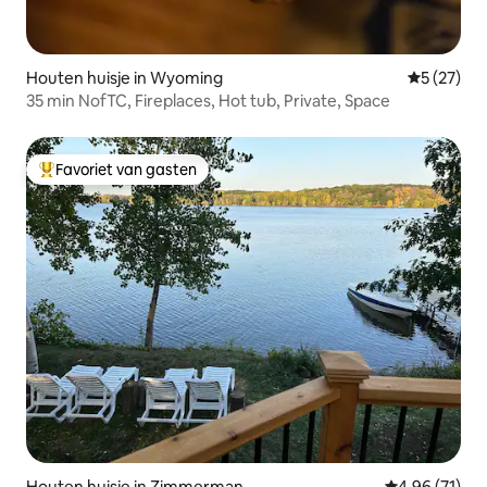
Houten huisje in Wyoming
Gemiddelde
5 (27)
35 min NofTC, Fireplaces, Hot tub, Private, Space
Favoriet van gasten
Topfavoriet van gasten
Houten huisje in Zimmerman
Gemiddelde be
4,96 (71)