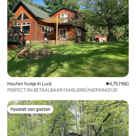
Houten huisje in Luck
Gemiddelde beo
4,75 (156)
PERFECT EN BETAALBAAR FAMILIEREÜNIEPARADIJS!
Favoriet van gasten
Favoriet van gasten