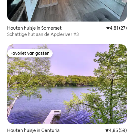
Houten huisje in Somerset
Gemiddelde be
4,81 (27)
Schattige hut aan de Appleriver #3
Favoriet van gasten
Favoriet van gasten
Houten huisje in Centuria
Gemiddelde be
4,85 (59)