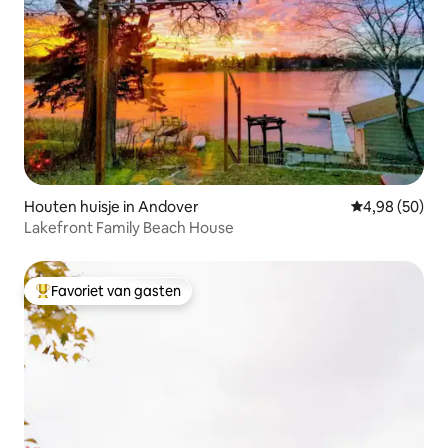
Houten huisje in Andover
Gemiddelde be
4,98 (50)
Lakefront Family Beach House
Favoriet van gasten
Topfavoriet van gasten