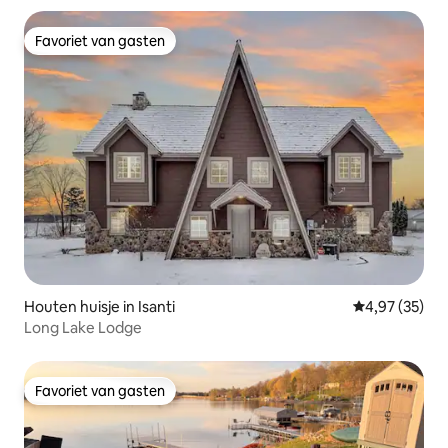
Favoriet van gasten
Favoriet van gasten
Houten huisje in Isanti
Gemiddelde be
4,97 (35)
Long Lake Lodge
Favoriet van gasten
Favoriet van gasten