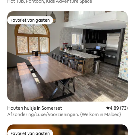
Hot Tub, Pontoon, Kids Adventure Space
Favoriet van gasten
Favoriet van gasten
Houten huisje in Somerset
Gemiddelde be
4,89 (73)
Afzondering/Luxe/Voorzieningen. {Welkom in Malbec}
Favoriet van gasten